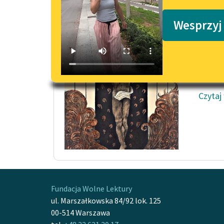
Podkasty o książkach
Lucif
Wesprzyj
Nie pr
z krzy
bogowi
jak...
Czytaj
Fundacja Wolne Lektury
ul. Marszałkowska 84/92 lok. 125
00-514 Warszawa