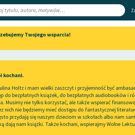
Z
rzebujemy Twojego wsparcia!
Aktualności
Narzędzia
e Lektury
„Prokurator Alicja Horn” do
Mapa Wolnych 
słuchania
irmami
Leśmianator
Byliśmy częścią AI Impact Lab
ewsletter
Przewodnik dla
i kochani.
Zapraszamy na spotkanie
czytających
online z tłumaczkami
lina Holtz i mam wielki zaszczyt i przyjemność być ambasa
literatury skandynawskiej
utworze
Lucifer
p do bezpłatnych książek, do bezpłatnych audiobooków i różn
API
Spotkanie z Katarzyną Tunkiel
. Musimy nie tylko korzystać, ale także wspierać finansowo
ce redakcyjne
w Oslo
OAI-PMH
ez nich nie będziemy mieć dostępu do fantastycznej literatu
ęsto przydają się naszym dzieciom w szkołach albo nam sam
102. lata temu zmarł Joseph
Widget Wolnyc
Conrad
ką dają nam książki. Także kochani, wspierajmy Wolne Lektu
oru
Przypisy
 Miciński
Blog
Moty