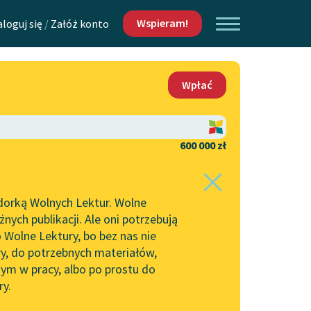
Wspieram!
aloguj się
/
Załóż konto
O nas
Wpłać
Lektur
Kontakt
O projekcie
600 000 zł
 piszących i
Zespół
dorką Wolnych Lektur. Wolne
Zasady wykorzystania
ych publikacji. Ale oni potrzebują
Wolnych Lektur
 Wolne Lektury, bo bez nas nie
Logotypy
ry, do potrzebnych materiałów,
ym w pracy, albo po prostu do
h Lektur
Materiały promocyjne
ry.
Polityka prywatności
w: Samotność