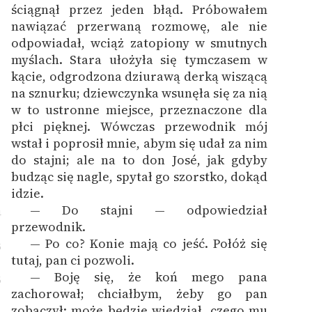
ściągnął przez jeden błąd. Próbowałem
nawiązać przerwaną rozmowę, ale nie
odpowiadał, wciąż zatopiony w smutnych
myślach. Stara ułożyła się tymczasem w
kącie, odgrodzona dziurawą derką wiszącą
na sznurku; dziewczynka wsunęła się za nią
w to ustronne miejsce, przeznaczone dla
płci pięknej. Wówczas przewodnik mój
wstał i poprosił mnie, abym się udał za nim
do stajni; ale na to don José, jak gdyby
budząc się nagle, spytał go szorstko, dokąd
idzie.
— Do stajni — odpowiedział
4
przewodnik.
— Po co? Konie mają co jeść. Połóż się
5
tutaj, pan ci pozwoli.
— Boję się, że koń mego pana
6
zachorował; chciałbym, żeby go pan
zobaczył: może będzie wiedział, czego mu