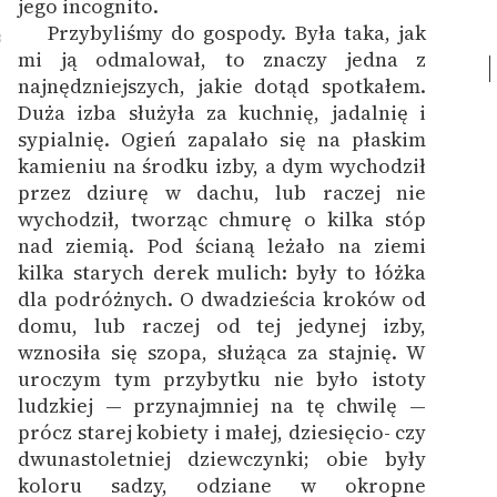
jego incognito.
Przybyliśmy do gospody. Była taka, jak
3
mi ją odmalował, to znaczy jedna z
najnędzniejszych, jakie dotąd spotkałem.
Duża izba służyła za kuchnię, jadalnię i
sypialnię. Ogień zapalało się na płaskim
kamieniu na środku izby, a dym wychodził
przez dziurę w dachu, lub raczej nie
wychodził, tworząc chmurę o kilka stóp
nad ziemią. Pod ścianą leżało na ziemi
kilka starych derek mulich: były to łóżka
dla podróżnych. O dwadzieścia kroków od
domu, lub raczej od tej jedynej izby,
wznosiła się szopa, służąca za stajnię. W
uroczym tym przybytku nie było istoty
ludzkiej — przynajmniej na tę chwilę —
prócz starej kobiety i małej, dziesięcio- czy
dwunastoletniej dziewczynki; obie były
koloru sadzy, odziane w okropne