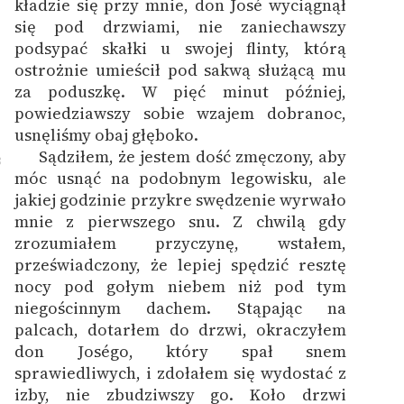
kładzie się przy mnie, don José wyciągnął
się pod drzwiami, nie zaniechawszy
podsypać skałki u swojej flinty, którą
ostrożnie umieścił pod sakwą służącą mu
za poduszkę. W pięć minut później,
powiedziawszy sobie wzajem dobranoc,
usnęliśmy obaj głęboko.
Sądziłem, że jestem dość zmęczony, aby
8
móc usnąć na podobnym legowisku, ale
jakiej godzinie przykre swędzenie wyrwało
mnie z pierwszego snu. Z chwilą gdy
zrozumiałem przyczynę, wstałem,
przeświadczony, że lepiej spędzić resztę
nocy pod gołym niebem niż pod tym
niegościnnym dachem. Stąpając na
palcach, dotarłem do drzwi, okraczyłem
don Joségo, który spał snem
sprawiedliwych, i zdołałem się wydostać z
izby, nie zbudziwszy go. Koło drzwi