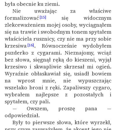
była obecnie ku ziemi.
Nie uważając za właściwe
formalizować
się widocznym
[15]
zlekceważeniem mojej osoby, wyciągnąłem
się na trawie i swobodnym tonem spytałem
właściciela rusznicy, czy nie ma przy sobie
krzesiwa
. Równocześnie wydobyłem
[16]
puzderko z cygarami. Nieznajomy, wciąż
bez słowa, sięgnął ręką do kieszeni, wyjął
krzesiwo i skwapliwie skrzesał mi ogień.
Wyraźnie obłaskawiał się, usiadł bowiem
na wprost mnie, nie wypuszczając
wszelako broni z ręki. Zapaliwszy cygaro,
wybrałem najlepsze z pozostałych i
spytałem, czy pali.
— Owszem, proszę pana —
odpowiedział.
Były to pierwsze słowa, które wyrzekł,
przy czym zauważyłem, że akcent jego nie