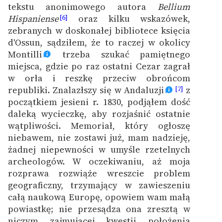
Ręce pełne poezji
tekstu anonimowego autora
Bellium
Hispaniense
oraz kilku wskazówek,
[6]
Kolekcje edukacyjne
zebranych w doskonałej bibliotece księcia
twórców przechodzących
d'Ossun, sądziłem, że to raczej w okolicy
do domeny publicznej,
Montilli
trzeba szukać pamiętnego
lektur szkolnych oraz
miejsca, gdzie po raz ostatni Cezar zagrał
Starego Testamentu
w orła i reszkę przeciw obrońcom
republiki. Znalazłszy się w Andaluzji
z
[7]
Odkurzamy bohaterów
początkiem jesieni r. 1830, podjąłem dość
Szkoła Poezji Wolnych
daleką wycieczkę, aby rozjaśnić ostatnie
Lektur
wątpliwości. Memoriał, który ogłoszę
niebawem, nie zostawi już, mam nadzieję,
O nas
żadnej niepewności w umyśle rzetelnych
archeologów. W oczekiwaniu, aż moja
Kontakt
rozprawa rozwiąże wreszcie problem
geograficzny, trzymający w zawieszeniu
O projekcie
całą naukową Europę, opowiem wam małą
Zespół
powiastkę; nie przesądza ona zresztą w
niczym zajmującej kwestii położenia