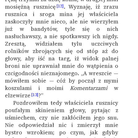
mosiężną rusznicę
. Wyznaję, iż zrazu
[12]
rusznica i sroga mina jej właściciela
zaskoczyły mnie nieco, ale nie wierzyłem
już w bandytów, tyle się o nich
nasłuchawszy, a nie spotkawszy ich nigdy.
Zresztą, widziałem tylu uczciwych
rolników zbrojących się od stóp aż do
głowy, aby iść na targ, iż widok palnej
broni nie uprawniał mnie do wątpienia o
czcigodności nieznajomego. „A wreszcie —
mówiłem sobie — cóż by począł z mymi
koszulami i moimi
Komentarzami
w
elzewirze
?”
[13]
Pozdrowiłem tedy właściciela rusznicy
poufałym skinieniem głowy, pytając z
uśmiechem, czy nie zakłóciłem jego snu.
Nie odpowiedział nic i zmierzył mnie
bystro wzrokiem; po czym, jak gdyby