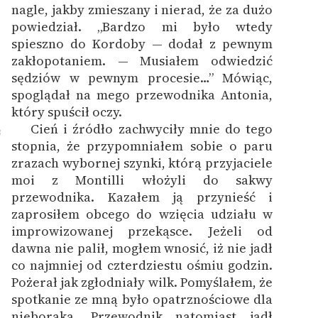
nagle, jakby zmieszany i nierad, że za dużo
powiedział. „Bardzo mi było wtedy
spieszno do Kordoby — dodał z pewnym
zakłopotaniem. — Musiałem odwiedzić
sędziów w pewnym procesie…” Mówiąc,
spoglądał na mego przewodnika Antonia,
który spuścił oczy.
Cień i źródło zachwyciły mnie do tego
3
stopnia, że przypomniałem sobie o paru
zrazach wybornej szynki, którą przyjaciele
moi z Montilli włożyli do sakwy
przewodnika. Kazałem ją przynieść i
zaprosiłem obcego do wzięcia udziału w
improwizowanej przekąsce. Jeżeli od
dawna nie palił, mogłem wnosić, iż nie jadł
co najmniej od czterdziestu ośmiu godzin.
Pożerał jak zgłodniały wilk. Pomyślałem, że
spotkanie ze mną było opatrznościowe dla
nieboraka. Przewodnik natomiast jadł