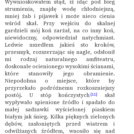
Wywnioskowałem stąd, iż idąc pod bieg
strumienia, znajdę wodę chłodniejszą,
mniej żab i pijawek i może nieco cienia
wśród skał. Przy wejściu do skalnej
gardzieli mój koń zarżał, na co inny koń,
niewidoczny, odpowiedział natychmiast.
Ledwie uszedłem jakieś sto kroków,
przesmyk, rozszerzając się nagle, odsłonił
mi rodzaj naturalnego amfiteatru,
doskonale ocienionego wysokimi ścianami,
które stanowiły jego obramienie.
Niepodobna o miejsce, które by
przyrzekało podróżnemu rozkoszniejszy
postój. U stóp kończystych
skał
[11]
wypływało spienione źródło i spadało do
małej sadzawki wyścielonej piaskiem
białym jak śnieg. Kilka pięknych zielonych
dębów, zasłoniętych przed wiatrem i
odwilżanych źródłem, wnosiło się nad