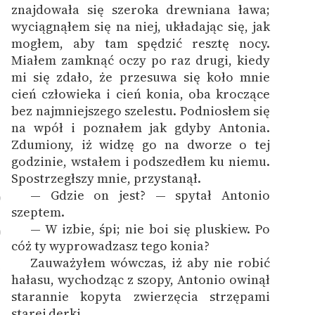
znajdowała się szeroka drewniana ława;
wyciągnąłem się na niej, układając się, jak
mogłem, aby tam spędzić resztę nocy.
Miałem zamknąć oczy po raz drugi, kiedy
mi się zdało, że przesuwa się koło mnie
cień człowieka i cień konia, oba kroczące
bez najmniejszego szelestu. Podniosłem się
na wpół i poznałem jak gdyby Antonia.
Zdumiony, iż widzę go na dworze o tej
godzinie, wstałem i podszedłem ku niemu.
Spostrzegłszy mnie, przystanął.
— Gdzie on jest? — spytał Antonio
9
szeptem.
— W izbie, śpi; nie boi się pluskiew. Po
0
cóż ty wyprowadzasz tego konia?
Zauważyłem wówczas, iż aby nie robić
1
hałasu, wychodząc z szopy, Antonio owinął
starannie kopyta zwierzęcia strzępami
starej derki.