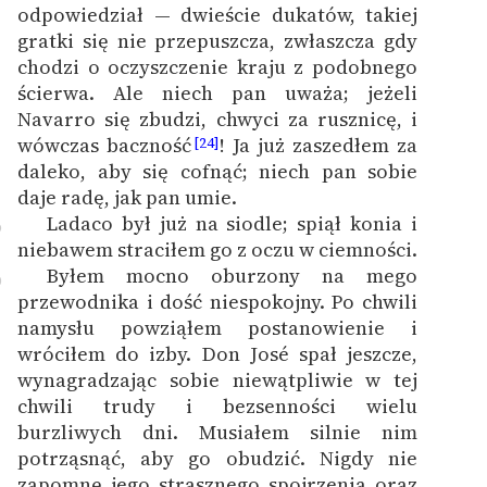
odpowiedział — dwieście dukatów, takiej
gratki się nie przepuszcza, zwłaszcza gdy
chodzi o oczyszczenie kraju z podobnego
ścierwa. Ale niech pan uważa; jeżeli
Navarro się zbudzi, chwyci za rusznicę, i
wówczas baczność
! Ja już zaszedłem za
[24]
daleko, aby się cofnąć; niech pan sobie
daje radę, jak pan umie.
Ladaco był już na siodle; spiął konia i
9
niebawem straciłem go z oczu w ciemności.
Byłem mocno oburzony na mego
0
przewodnika i dość niespokojny. Po chwili
namysłu powziąłem postanowienie i
wróciłem do izby. Don José spał jeszcze,
wynagradzając sobie niewątpliwie w tej
chwili trudy i bezsenności wielu
burzliwych dni. Musiałem silnie nim
potrząsnąć, aby go obudzić. Nigdy nie
zapomnę jego strasznego spojrzenia oraz