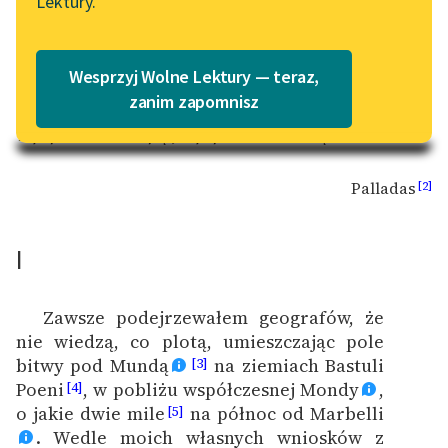
Lektury.
Katalog
Blog
Katalog w formacie PDF
Wesprzyj Wolne Lektury — teraz,
Πᾶσα γυνὴ χόλος ἐστίν· ἔχει δ᾽ ἀγαθάς δύο
Lektury szkolne i klasyka
zanim zapomnisz
ὥρας,
literatury do słuchania dla
Τήν μίαν ἐν θαλάμῳ, τήν μίαν ἐν θάνατῳ
.
[1]
uczennic i uczniów z
niepełnosprawnościami
Palladas
[2]
E-kolekcja lektur
szkolnych i literatury do
I
słuchania dla uczennic i
uczniów z
niepełnosprawnościami
Zawsze podejrzewałem geografów, że
nie wiedzą, co plotą, umieszczając pole
Feministyczne inspiracje.
bitwy pod Mundą
na ziemiach Bastuli
[3]
Popularyzacja
Poeni
, w pobliżu współczesnej Mondy
,
[4]
skandynawskiej literatury
o jakie dwie mile
na północ od Marbelli
[5]
feministycznej
. Wedle moich własnych wniosków z