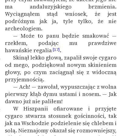
ma andaluzyjskiego brzmienia.
Wyciągnąłem stąd wniosek, że jest
podróżnym jak ja, tyle tylko, że nie
archeologiem.
— Może to panu będzie smakować —
rzekłem, podając mu prawdziwe
hawańskie regalia
.
[17]
Skinął lekko głową, zapalił swoje cygaro
0
od mego, podziękował nowym skinieniem
głowy, po czym zaciągnął się z widoczną
przyjemnością.
— Ach! — zawołał, wypuszczając z wolna
1
pierwszy kłąb dymu ustami i nosem. — Jak
dawno już nie paliłem!
W Hiszpanii ofiarowane i przyjęte
2
cygaro stwarza stosunek gościnności, tak
jak na Wschodzie podzielenie się chlebem i
solą. Nieznajomy okazał się rozmowniejszy,