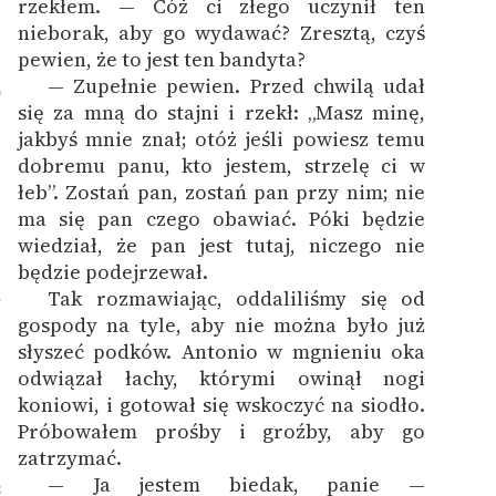
rzekłem. — Cóż ci złego uczynił ten
nieborak, aby go wydawać? Zresztą, czyś
pewien, że to jest ten bandyta?
— Zupełnie pewien. Przed chwilą udał
6
się za mną do stajni i rzekł: „Masz minę,
jakbyś mnie znał; otóż jeśli powiesz temu
dobremu panu, kto jestem, strzelę ci w
łeb”. Zostań pan, zostań pan przy nim; nie
ma się pan czego obawiać. Póki będzie
wiedział, że pan jest tutaj, niczego nie
będzie podejrzewał.
Tak rozmawiając, oddaliliśmy się od
7
gospody na tyle, aby nie można było już
słyszeć podków. Antonio w mgnieniu oka
odwiązał łachy, którymi owinął nogi
koniowi, i gotował się wskoczyć na siodło.
Próbowałem prośby i groźby, aby go
zatrzymać.
— Ja jestem biedak, panie —
8