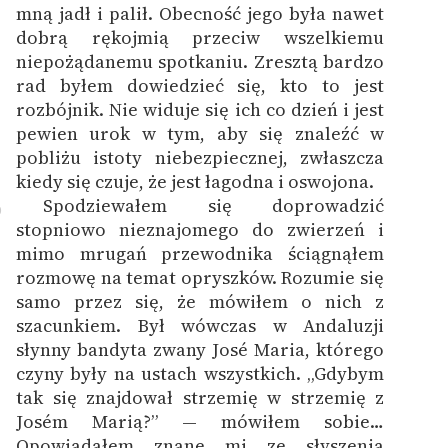
mną jadł i palił.
Obecność jego była nawet
dobrą rękojmią przeciw wszelkiemu
niepożądanemu spotkaniu. Zresztą bardzo
rad byłem dowiedzieć się, kto to jest
rozbójnik. Nie widuje się ich co dzień i jest
pewien urok w tym, aby się znaleźć w
pobliżu istoty niebezpiecznej, zwłaszcza
kiedy się czuje, że jest łagodna i oswojona.
Spodziewałem się doprowadzić
0
stopniowo nieznajomego do zwierzeń i
mimo mrugań przewodnika ściągnąłem
rozmowę na temat opryszków. Rozumie się
samo przez się, że mówiłem o nich z
szacunkiem. Był wówczas w Andaluzji
słynny bandyta zwany José Maria, którego
czyny były na ustach wszystkich. „Gdybym
tak się znajdował strzemię w strzemię z
Josém Marią?” — mówiłem sobie…
Opowiadałem znane mi ze słyszenia