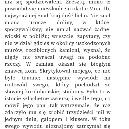
niż się spodziewałem. Zresztą, mimo iż
powiadał się mieszkańcem okolic Montilli,
najwyraźniej znał kraj dość licho. Nie znał
miana uroczej doliny, w której
spoczywaliśmy; nie umiał nazwać żadnej
wioski w pobliżu; wreszcie, zapytany, czy
nie widział gdzieś w okolicy uszkodzonych
murów, rzeźbionych kamieni, wyznał, że
nigdy nie zwracał uwagi na podobne
rzeczy. W zamian okazał się biegłym
znawcą koni. Skrytykował mojego, co nie
było trudne; następnie wywiódł mi
rodowód swego, który pochodził ze
sławnej kordobańskiej stadniny. Było to w
istocie szlachetne zwierzę i wedle tego, co
mówił jego pan, tak wytrzymałe, że raz
zdarzyło mu się zrobić trzydzieści mil w
jednym dniu, galopem i kłusem. W toku
swego wywodu nieznajomy zatrzymał się