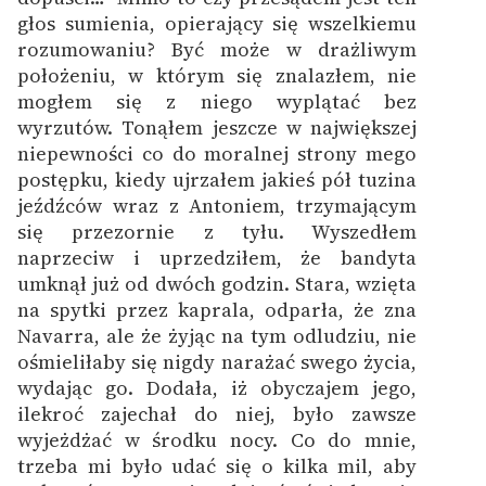
głos sumienia, opierający się wszelkiemu
rozumowaniu? Być może w drażliwym
położeniu, w którym się znalazłem, nie
mogłem się z niego wyplątać bez
wyrzutów. Tonąłem jeszcze w największej
niepewności co do moralnej strony mego
postępku, kiedy ujrzałem jakieś pół tuzina
jeźdźców wraz z Antoniem, trzymającym
się przezornie z tyłu. Wyszedłem
naprzeciw i uprzedziłem, że bandyta
umknął już od dwóch godzin. Stara, wzięta
na spytki przez kaprala, odparła, że zna
Navarra, ale że żyjąc na tym odludziu, nie
ośmieliłaby się nigdy narażać swego życia,
wydając go. Dodała, iż obyczajem jego,
ilekroć zajechał do niej, było zawsze
wyjeżdżać w środku nocy. Co do mnie,
trzeba mi było udać się o kilka mil, aby