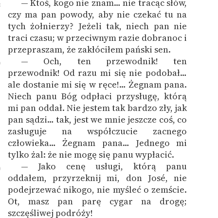
— Ktoś, kogo nie znam… nie tracąc słów,
8
czy ma pan powody, aby nie czekać tu na
tych żołnierzy? Jeżeli tak, niech pan nie
traci czasu; w przeciwnym razie dobranoc i
przepraszam, że zakłóciłem pański sen.
— Och, ten przewodnik! ten
9
przewodnik! Od razu mi się nie podobał…
ale dostanie mi się w ręce!… Żegnam pana.
Niech panu Bóg odpłaci przysługę, którą
mi pan oddał. Nie jestem tak bardzo zły, jak
pan sądzi… tak, jest we mnie jeszcze coś, co
zasługuje na współczucie zacnego
człowieka… Żegnam pana… Jednego mi
tylko żal: że nie mogę się panu wypłacić.
— Jako cenę usługi, którą panu
0
oddałem, przyrzeknij mi, don José, nie
podejrzewać nikogo, nie myśleć o zemście.
Ot, masz pan parę cygar na drogę;
szczęśliwej podróży!