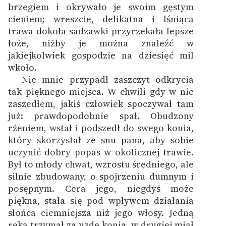
brzegiem i okrywało je swoim gęstym
cieniem; wreszcie, delikatna i lśniąca
trawa dokoła sadzawki przyrzekała lepsze
łoże, niżby je można znaleźć w
jakiejkolwiek gospodzie na dziesięć mil
wkoło.
Nie mnie przypadł zaszczyt odkrycia
tak pięknego miejsca. W chwili gdy w nie
zaszedłem, jakiś człowiek spoczywał tam
już: prawdopodobnie spał. Obudzony
rżeniem, wstał i podszedł do swego konia,
który skorzystał ze snu pana, aby sobie
uczynić dobry popas w okolicznej trawie.
Był to młody chwat, wzrostu średniego, ale
silnie zbudowany, o spojrzeniu dumnym i
posępnym. Cera jego, niegdyś może
piękna, stała się pod wpływem działania
słońca ciemniejsza niż jego włosy. Jedną
ręką trzymał za uzdę konia, w drugiej miał