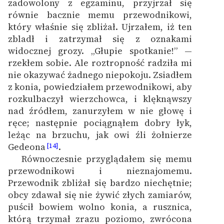
zadowolony z egzaminu, przyjrzał się
równie bacznie memu przewodnikowi,
który właśnie się zbliżał. Ujrzałem, iż ten
zbladł i zatrzymał się z oznakami
widocznej grozy. „Głupie spotkanie!” —
rzekłem sobie. Ale roztropność radziła mi
nie okazywać żadnego niepokoju. Zsiadłem
z konia, powiedziałem przewodnikowi, aby
rozkulbaczył wierzchowca, i klęknąwszy
nad źródłem, zanurzyłem w nie głowę i
ręce; następnie pociągnąłem dobry łyk,
leżąc na brzuchu, jak owi źli żołnierze
Gedeona
.
[14]
Równoczesnie przyglądałem się memu
przewodnikowi i nieznajomemu.
Przewodnik zbliżał się bardzo niechętnie;
obcy zdawał się nie żywić złych zamiarów,
puścił bowiem wolno konia, a rusznica,
którą trzymał zrazu poziomo, zwrócona