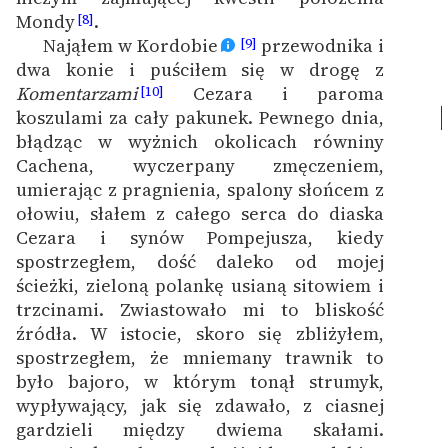
Mondy
.
[8]
Zasady wykorzystania
Nająłem w Kordobie
przewodnika i
[9]
Wolnych Lektur
dwa konie i puściłem się w drogę z
Komentarzami
Cezara i paroma
[10]
Logotypy
koszulami za cały pakunek.
Pewnego dnia,
błądząc w wyżnich okolicach równiny
Materiały promocyjne
Cachena, wyczerpany zmęczeniem,
Polityka prywatności
umierając z pragnienia, spalony słońcem z
ołowiu, słałem z całego serca do diaska
Regulamin biblioteki
Cezara i synów Pompejusza, kiedy
spostrzegłem, dość daleko od mojej
Dane fundacji i
ścieżki, zieloną polankę usianą sitowiem i
sprawozdania finansowe
trzcinami. Zwiastowało mi to bliskość
Regulamin darowizn
źródła. W istocie, skoro się zbliżyłem,
spostrzegłem, że mniemany trawnik to
Informacja o treściach
było bajoro, w którym tonął strumyk,
wrażliwych
wypływający, jak się zdawało, z ciasnej
gardzieli między dwiema skałami.
Deklaracja dostępności