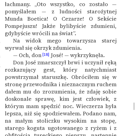
łachmany.
„Oto wszystko, co zostało —
pomyślałem — z ludności starożytnej
Munda Boetica! O Cezarze! O Sekście
Pompejuszu! Jakże bylibyście zdumieni,
gdybyście wrócili na świat”.
Na widok mego towarzysza starej
4
wyrwał się okrzyk zdumienia.
— Och, don
José! — wykrzyknęła.
[18]
5
Don José zmarszczył brwi i uczynił ręką
6
rozkazujący gest, który natychmiast
powstrzymał staruszkę. Obróciłem się w
stronę przewodnika i nieznacznym ruchem
dałem mu do zrozumienia, że zdaję sobie
doskonale sprawę, kim jest człowiek, z
którym mam spędzić noc.
Wieczerza była
lepsza, niż się spodziewałem. Podano nam,
na małym stoliczku wysokim na stopę,
starego koguta ugotowanego z ryżem i z
obfitością tureckiego pieprzu, następnie