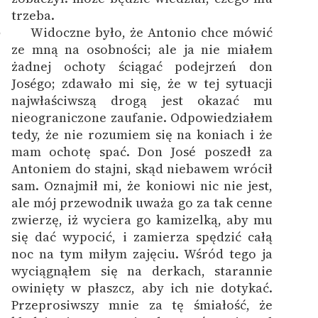
trzeba.
Widoczne było, że Antonio chce mówić
7
ze mną na osobności; ale ja nie miałem
żadnej ochoty ściągać podejrzeń don
Joségo; zdawało mi się, że w tej sytuacji
najwłaściwszą drogą jest okazać mu
nieograniczone zaufanie. Odpowiedziałem
tedy, że nie rozumiem się na koniach i że
mam ochotę spać. Don José poszedł za
Antoniem do stajni, skąd niebawem wrócił
sam. Oznajmił mi, że koniowi nic nie jest,
ale mój przewodnik uważa go za tak cenne
zwierzę, iż wyciera go kamizelką, aby mu
się dać wypocić, i zamierza spędzić całą
noc na tym miłym zajęciu. Wśród tego ja
wyciągnąłem się na derkach, starannie
owinięty w płaszcz, aby ich nie dotykać.
Przeprosiwszy mnie za tę śmiałość, że