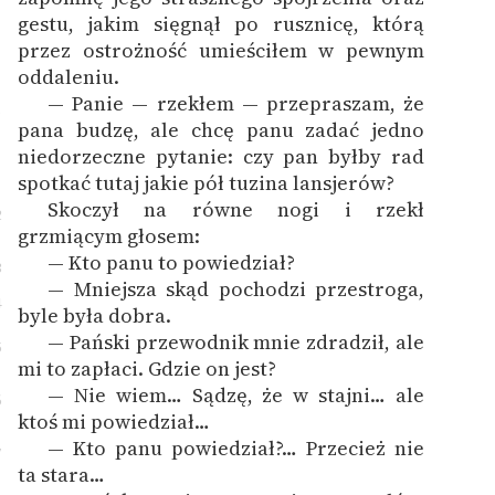
gestu, jakim sięgnął po rusznicę, którą
przez ostrożność umieściłem w pewnym
oddaleniu.
— Panie — rzekłem — przepraszam, że
1
pana budzę, ale chcę panu zadać jedno
niedorzeczne pytanie: czy pan byłby rad
spotkać tutaj jakie pół tuzina lansjerów?
Skoczył na równe nogi i rzekł
2
grzmiącym głosem:
— Kto panu to powiedział?
3
— Mniejsza skąd pochodzi przestroga,
4
byle była dobra.
— Pański przewodnik mnie zdradził, ale
5
mi to zapłaci. Gdzie on jest?
— Nie wiem… Sądzę, że w stajni… ale
6
ktoś mi powiedział…
— Kto panu powiedział?… Przecież nie
7
ta stara…