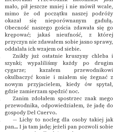
mało, pił jeszcze mniej i nie mówił wcale,
mimo że od początku naszej podróży
okazał się nieporównanym gadułą.
Obecność naszego gościa zdawała się go
krępować; jakaś nieufność, z której
przyczyn nie zdawałem sobie jasno sprawy,
oddalała ich wzajem od siebie.
Znikły już ostatnie kruszyny chleba i
4
szynki; wypaliliśmy każdy po drugim
cygarze; kazałem przewodnikowi
okulbaczyć konie i miałem się żegnać z
nowym przyjacielem, kiedy ów spytał,
gdzie zamierzam spędzić noc.
Zanim zdołałem spostrzec znak mego
5
przewodnika, odpowiedziałem, że jadę do
gospody Del Cuervo.
— Lichy to nocleg dla osoby takiej jak
6
pan… I ja tam jadę; jeżeli pan pozwoli sobie