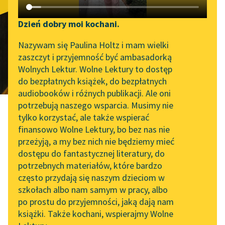
Carmen
Katalog DAISY
Zgłoś brak utworu
Podkasty o książkach
Dzień dobry moi kochani.
tłum.
Tadeusz Boy-Żeleński
Aktualności
Narzędzia
Nazywam się Paulina Holtz i mam wielki
zaszczyt i przyjemność być ambasadorką
„Prokurator Alicja Horn”
Mapa Wolnych Lektur
Wolnych Lektur. Wolne Lektury to dostęp
do słuchania
do bezpłatnych książek, do bezpłatnych
Leśmianator
audiobooków i różnych publikacji. Ale oni
Byliśmy częścią AI Impact
potrzebują naszego wsparcia. Musimy nie
Przewodnik dla piszących i
Lab
tylko korzystać, ale także wspierać
czytających
finansowo Wolne Lektury, bo bez nas nie
Zapraszamy na spotkanie
przeżyją, a my bez nich nie będziemy mieć
online z tłumaczkami
Prosper Mérimée
dostępu do fantastycznej literatury, do
literatury skandynawskiej
API
potrzebnych materiałów, które bardzo
Carmen
Spotkanie z Katarzyną
OAI-PMH
często przydają się naszym dzieciom w
Tunkiel w Oslo
szkołach albo nam samym w pracy, albo
Widget Wolnych Lektur
po prostu do przyjemności, jaką dają nam
102. lata temu zmarł
tłum. Tadeusz Boy-Żeleński
książki. Także kochani, wspierajmy Wolne
Przypisy
Joseph Conrad