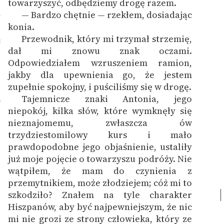
towarzyszyć, odbędziemy drogę razem.
— Bardzo chętnie — rzekłem, dosiadając
7
konia.
Przewodnik, który mi trzymał strzemię,
8
dał mi znowu znak oczami.
Odpowiedziałem wzruszeniem ramion,
jakby dla upewnienia go, że jestem
zupełnie spokojny, i puściliśmy się w drogę.
Tajemnicze znaki Antonia, jego
9
niepokój, kilka słów, które wymknęły się
nieznajomemu, zwłaszcza ów
trzydziestomilowy kurs i mało
prawdopodobne jego objaśnienie, ustaliły
już moje pojęcie o towarzyszu podróży. Nie
wątpiłem, że mam do czynienia z
przemytnikiem, może złodziejem; cóż mi to
szkodziło?
Znałem na tyle charakter
Hiszpanów, aby być najpewniejszym, że nic
mi nie grozi ze strony człowieka, który ze