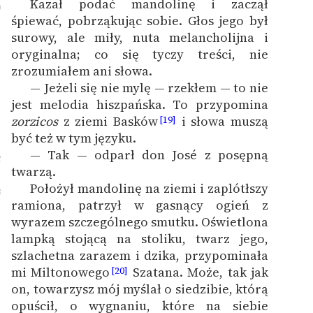
Kazał podać mandolinę i zaczął
0
śpiewać, pobrząkując sobie. Głos jego był
surowy, ale miły, nuta melancholijna i
oryginalna; co się tyczy treści, nie
zrozumiałem ani słowa.
— Jeżeli się nie mylę — rzekłem — to nie
1
jest melodia hiszpańska. To przypomina
zorzicos
z ziemi Basków
i słowa muszą
[19]
być też w tym języku.
— Tak — odparł don José z posępną
2
twarzą.
Położył mandolinę na ziemi i zaplótłszy
3
ramiona, patrzył w gasnący ogień z
wyrazem szczególnego smutku. Oświetlona
lampką stojącą na stoliku, twarz jego,
szlachetna zarazem i dzika, przypominała
mi Miltonowego
Szatana. Może, tak jak
[20]
on, towarzysz mój myślał o siedzibie, którą
opuścił, o wygnaniu, które na siebie