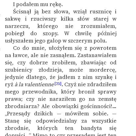
I podałem mu rękę.
1
Ścisnął ją bez słowa, wziął rusznicę i
2
sakwę i rzuciwszy kilka słów starej w
narzeczu, którego nie zrozumiałem,
pobiegł do szopy. W chwilę później
usłyszałem jego galop w szczerym polu.
Co do mnie, ułożyłem się z powrotem
3
na ławce, ale nie zasnąłem. Zastanawiałem
się, czy dobrze zrobiłem, zbawiając od
szubienicy złodzieja, może mordercę,
jedynie dlatego, że jadłem z nim szynkę i
ryż
à la valentienne
. Czyż nie zdradziłem
[25]
mego przewodnika, który bronił sprawy
prawa; czy nie naraziłem go na zemstę
zbrodniarza? Ale obowiązki gościnności!…
„Przesądy dzikich — mówiłem sobie. —
Stanę się odpowiedzialny za wszystkie
zbrodnie, których ten bandyta się
dopuści…” Mimo to czy przesądem jest ten