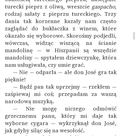
turecki pieprz z oliwą, wreszcie
gaspacho
,
rodzaj sałaty z pieprzu tureckiego. Trzy
dania tak korzenne kazały nam często
zaglądać do bukłaczka z winem, które
okazało się wyborowe.
Skorośmy podjedli,
wówczas, widząc wiszącą na ścianie
mandolinę — w Hiszpanii są wszędzie
mandoliny — spytałem dziewczynkę, która
nam usługiwała, czy umie grać.
— Nie — odparła — ale don José gra tak
7
pięknie!
— Bądź pan tak uprzejmy — rzekłem —
8
zaśpiewaj mi coś; przepadam za waszą
narodową muzyką.
— Nie mogę niczego odmówić
9
grzecznemu panu, który mi daje tak
wyborne cygara — wykrzyknął don José,
jak gdyby siląc się na wesołość.