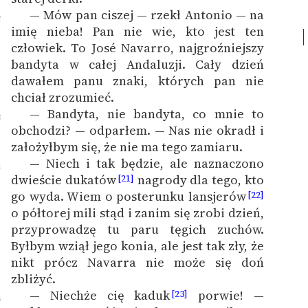
— Mów pan ciszej — rzekł Antonio — na
2
imię nieba! Pan nie wie, kto jest ten
człowiek. To José Navarro, najgroźniejszy
bandyta w całej Andaluzji. Cały dzień
dawałem panu znaki, których pan nie
chciał zrozumieć.
— Bandyta, nie bandyta, co mnie to
3
obchodzi? — odparłem. — Nas nie okradł i
założyłbym się, że nie ma tego zamiaru.
— Niech i tak będzie, ale naznaczono
4
dwieście dukatów
nagrody dla tego, kto
[21]
go wyda. Wiem o posterunku lansjerów
[22]
o półtorej mili stąd i zanim się zrobi dzień,
przyprowadzę tu paru tęgich zuchów.
Byłbym wziął jego konia, ale jest tak zły, że
nikt prócz Navarra nie może się doń
zbliżyć.
— Niechże cię kaduk
porwie! —
[23]
5