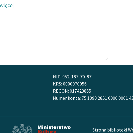
 więcej
NIP: 952-187-70-87
KRS: 0000070056
REGON: 017423865
Numer konta: 75 1090 2851 0000 0001 4
Strona biblioteki W