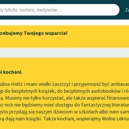
Z
rzebujemy Twojego wsparcia!
Aktualności
Narzędzia
e Lektury
„Prokurator Alicja Horn” do
Mapa Wolnych 
słuchania
irmami
Leśmianator
Byliśmy częścią AI Impact Lab
ewsletter
Przewodnik dla
i kochani.
Zapraszamy na spotkanie
czytających
 Ewy
online z tłumaczkami
lina Holtz i mam wielki zaszczyt i przyjemność być ambasa
literatury skandynawskiej
łniona
w utworze
Szaleństwa
p do bezpłatnych książek, do bezpłatnych audiobooków i różn
API
Spotkanie z Katarzyną Tunkiel
. Musimy nie tylko korzystać, ale także wspierać finansowo
ce redakcyjne
w Oslo
OAI-PMH
ez nich nie będziemy mieć dostępu do fantastycznej literatu
ęsto przydają się naszym dzieciom w szkołach albo nam sam
102. lata temu zmarł Joseph
Widget Wolnyc
Conrad
ką dają nam książki. Także kochani, wspierajmy Wolne Lektu
oru
Przypisy
Makuszyński
Blog
Moty