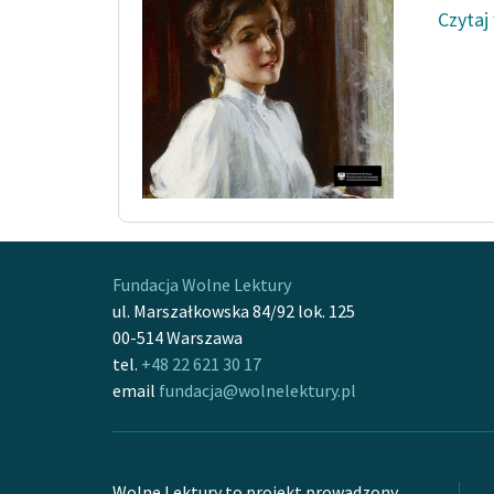
Czytaj
Fundacja Wolne Lektury
ul. Marszałkowska 84/92 lok. 125
00-514 Warszawa
tel.
+48 22 621 30 17
email
fundacja@wolnelektury.pl
Wolne Lektury to projekt prowadzony