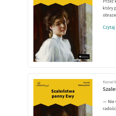
Przez 
który 
obraze
Czytaj
Kornel 
Szal
— Nie 
radości