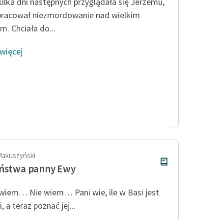
kilka dni następnych przyglądała się Jerzemu,
Odkurzamy bohaterów
pracował niezmordowanie nad wielkim
Szkoła Poezji Wolnych Lektur
m. Chciała do...
 więcej
Makuszyński
eństwa panny Ewy
wiem… Nie wiem… Pani wie, ile w Basi jest
, a teraz poznać jej...