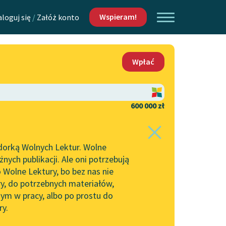
Wspieram!
aloguj się
/
Załóż konto
O nas
Wpłać
Lektur
Kontakt
O projekcie
600 000 zł
 piszących i
Zespół
dorką Wolnych Lektur. Wolne
 panny Ewy
Zasady wykorzystania
ych publikacji. Ale oni potrzebują
Wolnych Lektur
 Wolne Lektury, bo bez nas nie
Logotypy
ry, do potrzebnych materiałów,
ym w pracy, albo po prostu do
h Lektur
Materiały promocyjne
ry.
Polityka prywatności
w: Miłość niespełniona