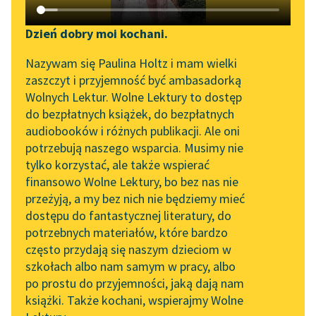
Katalog DAISY
Zgłoś brak utworu
Podkasty o książkach
Dzień dobry moi kochani.
Aktualności
Narzędzia
Kornel Makuszyński
Nazywam się Paulina Holtz i mam wielki
Szaleństwa panny
zaszczyt i przyjemność być ambasadorką
Zapraszamy na spotkanie
Mapa Wolnych Lektur
Wolnych Lektur. Wolne Lektury to dostęp
Ewy
online z tłumaczkami
do bezpłatnych książek, do bezpłatnych
Leśmianator
literatury skandynawskiej
audiobooków i różnych publikacji. Ale oni
Jerzy na widok potraw
potrzebują naszego wsparcia. Musimy nie
Przewodnik dla piszących i
chwycił się rękami za
Spotkanie z Katarzyną
tylko korzystać, ale także wspierać
czytających
Tunkiel w Oslo
głowę.
finansowo Wolne Lektury, bo bez nas nie
przeżyją, a my bez nich nie będziemy mieć
Wolne Lektury na 32.
— Matko jedynego
dostępu do fantastycznej literatury, do
Pol’and’Rock Festivalu
API
Grakcha! — wołał. —
potrzebnych materiałów, które bardzo
Znowu post...
„Kochanek Lady
OAI-PMH
często przydają się naszym dzieciom w
Chatterley” do słuchania
szkołach albo nam samym w pracy, albo
Widget Wolnych Lektur
Czytaj więcej
na Wolnych Lekturach
po prostu do przyjemności, jaką dają nam
książki. Także kochani, wspierajmy Wolne
Przypisy
Nowy audiobook –