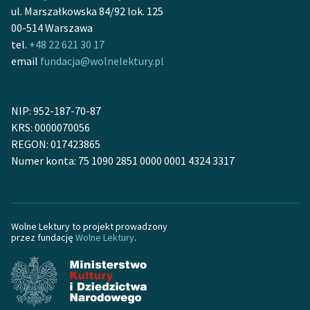
ul. Marszałkowska 84/92 lok. 125
feministycznej
00-514 Warszawa
Ręce pełne poezji
tel.
+48 22 621 30 17
email
fundacja@wolnelektury.pl
Kolekcje edukacyjne
twórców przechodzących
do domeny publicznej,
NIP: 952-187-70-87
lektur szkolnych oraz
KRS: 0000070056
Starego Testamentu
REGON: 017423865
Numer konta: 75 1090 2851 0000 0001 4324 3317
Odkurzamy bohaterów
Szkoła Poezji Wolnych
Lektur
Wolne Lektury to projekt prowadzony
O nas
przez fundację
Wolne Lektury
.
Kontakt
O projekcie