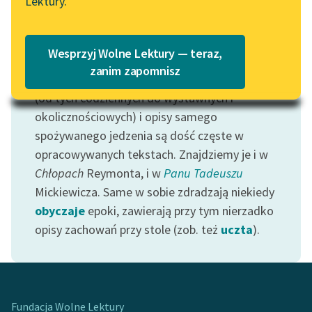
Lektury.
„Marzenie o Oriencie”
Katalog
Sophie Elkan
Katalog w formacie PDF
Motyw: Jedzenie
Blog
Wesprzyj Wolne Lektury — teraz,
zanim zapomnisz
Zauważyliśmy, że opisy rozmaitych posiłków
(od tych codziennych do wystawnych i
Lektury szkolne i klasyka
okolicznościowych) i opisy samego
literatury do słuchania dla
spożywanego jedzenia są dość częste w
uczennic i uczniów z
niepełnosprawnościami
opracowywanych tekstach. Znajdziemy je i w
Chłopach
Reymonta, i w
Panu Tadeuszu
E-kolekcja lektur
Mickiewicza. Same w sobie zdradzają niekiedy
szkolnych i literatury do
obyczaje
epoki, zawierają przy tym nierzadko
słuchania dla uczennic i
opisy zachowań przy stole (zob. też
uczta
).
uczniów z
niepełnosprawnościami
Feministyczne inspiracje.
Popularyzacja
Fundacja Wolne Lektury
skandynawskiej literatury