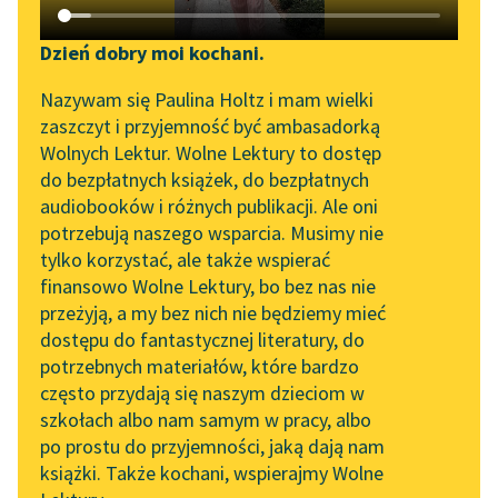
Katalog DAISY
Zgłoś brak utworu
Podkasty o książkach
Dzień dobry moi kochani.
Aktualności
Narzędzia
Nazywam się Paulina Holtz i mam wielki
pobierz audiobook
zaszczyt i przyjemność być ambasadorką
„Prokurator Alicja Horn”
Mapa Wolnych Lektur
Wolnych Lektur. Wolne Lektury to dostęp
do słuchania
pobierz książkę
do bezpłatnych książek, do bezpłatnych
Leśmianator
audiobooków i różnych publikacji. Ale oni
Byliśmy częścią AI Impact
potrzebują naszego wsparcia. Musimy nie
Przewodnik dla piszących i
Lab
tylko korzystać, ale także wspierać
czytających
czytaj online
finansowo Wolne Lektury, bo bez nas nie
Zapraszamy na spotkanie
przeżyją, a my bez nich nie będziemy mieć
online z tłumaczkami
dostępu do fantastycznej literatury, do
literatury skandynawskiej
API
Czyta:
Joanna Niemirska
, reż.
Rafał Poławski ArtRepublica
potrzebnych materiałów, które bardzo
Spotkanie z Katarzyną
OAI-PMH
często przydają się naszym dzieciom w
Tunkiel w Oslo
1×
szkołach albo nam samym w pracy, albo
Widget Wolnych Lektur
po prostu do przyjemności, jaką dają nam
102. lata temu zmarł
książki. Także kochani, wspierajmy Wolne
Przypisy
Joseph Conrad
0:00:00
– 0:02:02