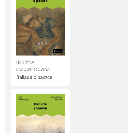
W getcie nadal pisała, angażowała się też w
organizowanie konkursów literackich. Tu napisała swój
najbardziej znany utwór
Mały szmugler
, opisujący
tragiczny los dzieci przemycających żywność do getta.
Przyjaciele proponowali jej ukrycie po „aryjskiej
stronie”, ale podobno odmówiła, tłumacząc, że jest
potrzebna dzieciom z CENTOSU. W czasie wielkiej akcji
deportacyjnej latem 1942 trafiła wraz z matką na
HENRYKA
ŁAZOWERTÓWNA
Umschlagplatz. Samopomoc Żydowska zaproponowała
Ballada o paczce
jej wsparcie w ucieczce, postawiła jednak podzielić los
matki i odmówiła pomocy. Trafiła do obozu zagłady w
Treblince, gdzie została zamordowana, dokładna data
śmierci nie jest znana.