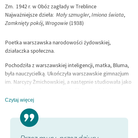
Ręce pełne poezji
Zm.
1942 r. w Obóz zagłady w Treblince
Najważniejsze dzieła:
Mały szmugler
,
Imiona świata
,
Kolekcje edukacyjne
Zamknięty pokój
,
Wrogowie
(1938)
twórców przechodzących
do domeny publicznej,
lektur szkolnych oraz
Poetka warszawska narodowości żydowskiej,
Starego Testamentu
działaczka społeczna.
Odkurzamy bohaterów
Pochodziła z warszawskiej inteligencji, matka, Bluma,
Szkoła Poezji Wolnych
była nauczycielką. Ukończyła warszawskie gimnazjum
Lektur
im. Narcyzy Żmichowskiej, a następnie studiowała jako
O nas
wolna słuchaczka na wydziale filologii polskiej i
francuskiej Uniwersytetu Warszawskiego. Po
Czytaj więcej
Kontakt
ukończeniu studiów otrzymała stypendium
Ministerstwa Wyznań Religijnych i Oświecenia
O projekcie
Publicznego, dzięki czemu mogła kontynuować naukę
Zespół
na wydziale filologii francuskiej na Université Stendhal