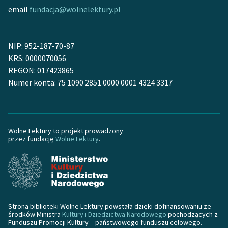
Ręce pełne poezji
email
fundacja@wolnelektury.pl
Kolekcje edukacyjne
twórców przechodzących
NIP: 952-187-70-87
do domeny publicznej,
KRS: 0000070056
lektur szkolnych oraz
REGON: 017423865
Starego Testamentu
Numer konta: 75 1090 2851 0000 0001 4324 3317
Odkurzamy bohaterów
Szkoła Poezji Wolnych
Lektur
Wolne Lektury to projekt prowadzony
przez fundację
Wolne Lektury
.
O nas
Kontakt
O projekcie
Strona biblioteki Wolne Lektury powstała dzięki dofinansowaniu ze
Zespół
środków Ministra
Kultury i Dziedzictwa Narodowego
pochodzących z
Funduszu Promocji Kultury – państwowego funduszu celowego.