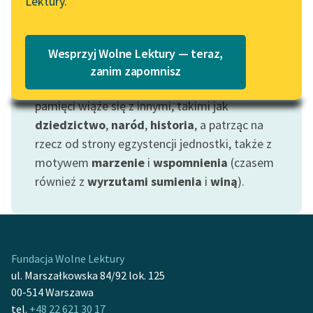
Lektury.
Motyw: Pamięć
Katalog
Blog
Wprowadziliśmy ten motyw mając
Katalog w formacie PDF
świadomość, jak wielką rolę pełni pamięć w
Wesprzyj Wolne Lektury — teraz,
formowaniu więzi międzyludzkich, rodzinnych
Lektury szkolne i klasyka
zanim zapomnisz
literatury do słuchania dla
i społecznych. Z uwagi na tę funkcję motyw
uczennic i uczniów z
pamięci wiąże się z innymi, takimi jak
niepełnosprawnościami
dziedzictwo
,
naród
,
historia
, a patrząc na
rzecz od strony egzystencji jednostki, także z
E-kolekcja lektur
motywem
marzenie
i
wspomnienia
(czasem
szkolnych i literatury do
również z
wyrzutami sumienia
i
winą
).
słuchania dla uczennic i
uczniów z
niepełnosprawnościami
Feministyczne inspiracje.
Fundacja Wolne Lektury
Popularyzacja
ul. Marszałkowska 84/92 lok. 125
skandynawskiej literatury
00-514 Warszawa
feministycznej
tel.
+48 22 621 30 17