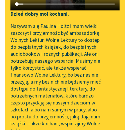
Katalog DAISY
Zgłoś brak utworu
Wincenty Korotyński
Podkasty o książkach
Dzień dobry moi kochani.
W imionniku
Aktualności
Narzędzia
Nazywam się Paulina Holtz i mam wielki
zaszczyt i przyjemność być ambasadorką
Gdzie mnie kolwiek los
„Prokurator Alicja Horn”
Mapa Wolnych Lektur
Wolnych Lektur. Wolne Lektury to dostęp
pomieści,
do słuchania
do bezpłatnych książek, do bezpłatnych
Będę wzdychał za tą
Leśmianator
audiobooków i różnych publikacji. Ale oni
stroną,
Byliśmy częścią AI Impact
potrzebują naszego wsparcia. Musimy nie
Przewodnik dla piszących i
Lab
Gdzie mnie sercem
tylko korzystać, ale także wspierać
czytających
przygarniono,
finansowo Wolne Lektury, bo bez nas nie
Zapraszamy na spotkanie
Gdziem...
przeżyją, a my bez nich nie będziemy mieć
online z tłumaczkami
dostępu do fantastycznej literatury, do
literatury skandynawskiej
API
Czytaj więcej
potrzebnych materiałów, które bardzo
Spotkanie z Katarzyną
OAI-PMH
często przydają się naszym dzieciom w
Tunkiel w Oslo
szkołach albo nam samym w pracy, albo
Widget Wolnych Lektur
po prostu do przyjemności, jaką dają nam
102. lata temu zmarł
książki. Także kochani, wspierajmy Wolne
Przypisy
Joseph Conrad