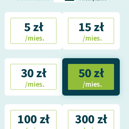
Ręce pełne poezji
Kolekcje edukacyjne
5 zł
15 zł
twórców przechodzących
do domeny publicznej,
lektur szkolnych oraz
/mies.
/mies.
Starego Testamentu
Odkurzamy bohaterów
Szkoła Poezji Wolnych
30 zł
50 zł
Lektur
/mies.
/mies.
O nas
Kontakt
O projekcie
100 zł
300 zł
Zespół