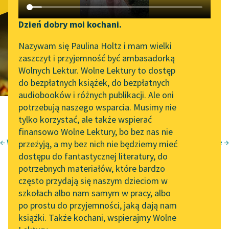
Bądź otwarty
Katalog DAISY
Zgłoś brak utworu
Podkasty o książkach
Dzień dobry moi kochani.
Aktualności
Narzędzia
Nazywam się Paulina Holtz i mam wielki
zaszczyt i przyjemność być ambasadorką
„Prokurator Alicja Horn”
Mapa Wolnych Lektur
Wolnych Lektur. Wolne Lektury to dostęp
do słuchania
do bezpłatnych książek, do bezpłatnych
Leśmianator
audiobooków i różnych publikacji. Ale oni
Byliśmy częścią AI Impact
potrzebują naszego wsparcia. Musimy nie
Przewodnik dla piszących i
Lab
tylko korzystać, ale także wspierać
czytających
finansowo Wolne Lektury, bo bez nas nie
Zapraszamy na spotkanie
← Weźcie kilof
Oskarżenie →
przeżyją, a my bez nich nie będziemy mieć
online z tłumaczkami
Julian Kornhauser
dostępu do fantastycznej literatury, do
literatury skandynawskiej
API
Zjadacze kartofli
potrzebnych materiałów, które bardzo
Spotkanie z Katarzyną
OAI-PMH
często przydają się naszym dzieciom w
Bądź otwarty
Tunkiel w Oslo
szkołach albo nam samym w pracy, albo
Widget Wolnych Lektur
po prostu do przyjemności, jaką dają nam
102. lata temu zmarł
książki. Także kochani, wspierajmy Wolne
Przypisy
Joseph Conrad