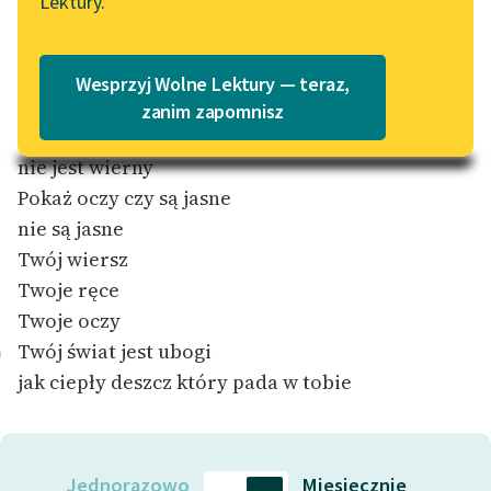
Lektury.
Katalog
Blog
Katalog w formacie PDF
Pokaż ręce czy są czyste
Wesprzyj Wolne Lektury — teraz,
nie są czyste
Lektury szkolne i klasyka
zanim zapomnisz
Pokaż wiersz czy jest wierny
literatury do słuchania dla
uczennic i uczniów z
nie jest wierny
niepełnosprawnościami
Pokaż oczy czy są jasne
nie są jasne
E-kolekcja lektur
Twój wiersz
szkolnych i literatury do
słuchania dla uczennic i
Twoje ręce
uczniów z
Twoje oczy
niepełnosprawnościami
Twój świat jest ubogi
0
jak ciepły deszcz który pada w tobie
Feministyczne inspiracje.
Popularyzacja
skandynawskiej literatury
feministycznej
Jednorazowo
Miesięcznie