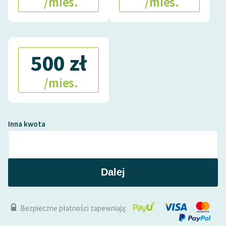
/mies.
/mies.
Zasady wykorzystania
Wolnych Lektur
Logotypy
500 zł
Materiały promocyjne
/mies.
Polityka prywatności
Regulamin biblioteki
Inna kwota
Dane fundacji i
sprawozdania finansowe
Regulamin darowizn
Dalej
Informacja o treściach
wrażliwych
Bezpieczne płatności zapewniają:
Deklaracja dostępności