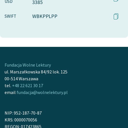
USD
3385
WBKPPLPP
SWIFT
Fundacja Wolne Lektury
ul. Marszałkowska 84/92 lok. 125
00-514 Warszawa
tel.
+48 22 621 30 17
email
fundacja@wolnelektury.pl
NIP: 952-187-70-87
KRS: 0000070056
REGON: 017423865