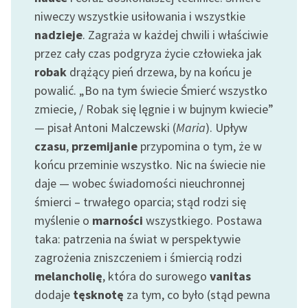
niweczy wszystkie usiłowania i wszystkie
Zasady wykorzystania
nadzieje
. Zagraża w każdej chwili i właściwie
Wolnych Lektur
przez cały czas podgryza życie człowieka jak
robak
drążący pień drzewa, by na końcu je
Logotypy
powalić. „Bo na tym świecie Śmierć wszystko
Materiały promocyjne
zmiecie, / Robak się lęgnie i w bujnym kwiecie”
— pisał Antoni Malczewski (
Maria
). Upływ
Polityka prywatności
czasu
,
przemijanie
przypomina o tym, że w
Regulamin biblioteki
końcu przeminie wszystko. Nic na świecie nie
Dane fundacji i
daje — wobec świadomości nieuchronnej
sprawozdania finansowe
śmierci – trwałego oparcia; stąd rodzi się
myślenie o
marności
wszystkiego. Postawa
Regulamin darowizn
taka: patrzenia na świat w perspektywie
Informacja o treściach
zagrożenia zniszczeniem i śmiercią rodzi
wrażliwych
melancholię
, która do surowego
vanitas
dodaje
tęsknotę
za tym, co było (stąd pewna
Deklaracja dostępności