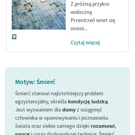
Ręce pełne poezji
Z próżnią przykro
widoczną
Kolekcje edukacyjne
Przestrzeń wnet się
twórców przechodzących
oswoi...
do domeny publicznej,
lektur szkolnych oraz
Czytaj więcej
Starego Testamentu
Odkurzamy bohaterów
Szkoła Poezji Wolnych
Lektur
Motyw: Śmierć
O nas
Śmierć stanowi najistotniejszy problem
egzystencjalny, określa
kondycję ludzką
.
Kontakt
Jest wyzwaniem dla
dumy
z osiągnięć
O projekcie
człowieka w opanowywaniu i poznawaniu
Zespół
świata oraz siebie samego dzięki
rozumowi
,
nauce
i coraz doskonalszej technice. Śmierć