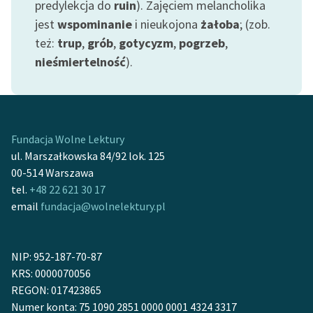
predylekcja do
ruin
). Zajęciem melancholika
jest
wspominanie
i nieukojona
żałoba
; (zob.
też:
trup
,
grób
,
gotycyzm
,
pogrzeb
,
nieśmiertelność
).
Fundacja Wolne Lektury
ul. Marszałkowska 84/92 lok. 125
00-514 Warszawa
tel.
+48 22 621 30 17
email
fundacja@wolnelektury.pl
NIP: 952-187-70-87
KRS: 0000070056
REGON: 017423865
Numer konta: 75 1090 2851 0000 0001 4324 3317