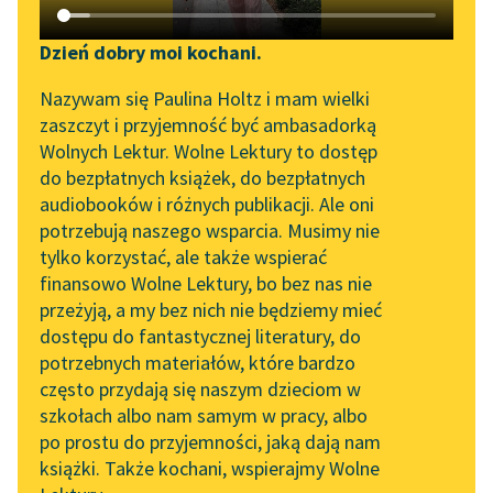
Katalog DAISY
Zgłoś brak utworu
Jerzy Liebert
Podkasty o książkach
Dzień dobry moi kochani.
Gorzkie wióry
Aktualności
Narzędzia
Nazywam się Paulina Holtz i mam wielki
zaszczyt i przyjemność być ambasadorką
Nie wiem — ufam —
„Prokurator Alicja Horn”
Mapa Wolnych Lektur
Wolnych Lektur. Wolne Lektury to dostęp
kształty ciosam —
do słuchania
do bezpłatnych książek, do bezpłatnych
Wióry lecą, rosną,
Leśmianator
audiobooków i różnych publikacji. Ale oni
duszą,
Byliśmy częścią AI Impact
potrzebują naszego wsparcia. Musimy nie
Przewodnik dla piszących i
Lab
Aż całego mnie
tylko korzystać, ale także wspierać
czytających
przyprószą,
finansowo Wolne Lektury, bo bez nas nie
Zapraszamy na spotkanie
Aż się...
przeżyją, a my bez nich nie będziemy mieć
online z tłumaczkami
dostępu do fantastycznej literatury, do
literatury skandynawskiej
API
Czytaj więcej
potrzebnych materiałów, które bardzo
Spotkanie z Katarzyną
OAI-PMH
często przydają się naszym dzieciom w
Tunkiel w Oslo
szkołach albo nam samym w pracy, albo
Widget Wolnych Lektur
po prostu do przyjemności, jaką dają nam
Jerzy Liebert
102. lata temu zmarł
książki. Także kochani, wspierajmy Wolne
Przypisy
Kantyczka
Joseph Conrad