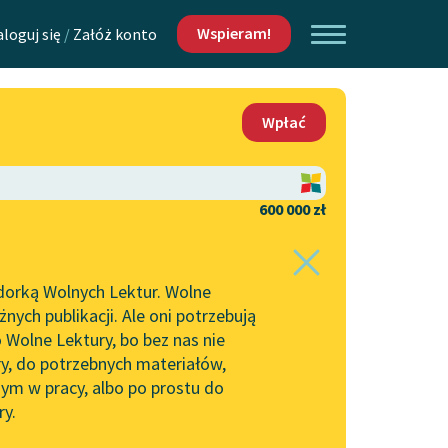
Wspieram!
aloguj się
/
Załóż konto
O nas
Wpłać
Lektur
Kontakt
O projekcie
600 000 zł
 piszących i
Zespół
dorką Wolnych Lektur. Wolne
Zasady wykorzystania
ych publikacji. Ale oni potrzebują
Wolnych Lektur
 Wolne Lektury, bo bez nas nie
Logotypy
ry, do potrzebnych materiałów,
ym w pracy, albo po prostu do
h Lektur
Materiały promocyjne
ry.
Polityka prywatności
w: Żołnierz