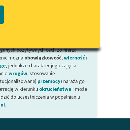
Regulamin biblioteki
erze są najważniejszymi (obok
macie PDF
Dane fundacji i sprawozdania
wódców
) aktorami
wojen
. Funkcja wiąże
finansowe
rza ściśle z ideą
państwa
— ma za
Regulamin darowizn
ie bronić jego terytorium lub zdobywać
 poszerzając granice kraju. Wśród
Informacja o treściach
wrażliwych
anych pozytywnych cech żołnierza
enić można
obowiązkowość
,
wierność
i
Deklaracja dostępności
gę
, jednakże charakter jego zajęcia
anie
wrogów
, stosowanie
ytucjonalizowanej
przemocy
) naraża go
errację w kierunku
okrucieństwa
i może
dzić do uczestniczenia w popełnianiu
ni
.