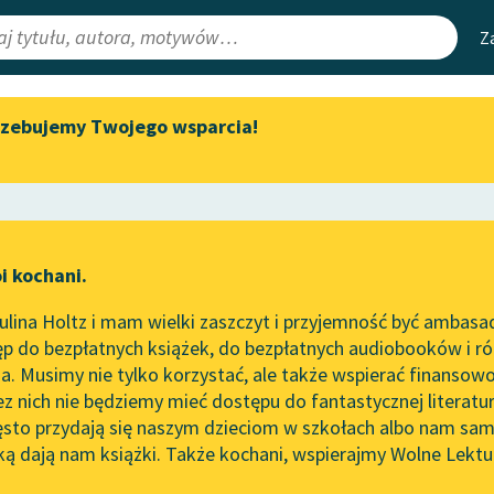
Z
rzebujemy Twojego wsparcia!
Aktualności
Narzędzia
e Lektury
„Prokurator Alicja Horn” do
Mapa Wolnych 
słuchania
irmami
Leśmianator
Byliśmy częścią AI Impact Lab
ewsletter
Przewodnik dla
i kochani.
Zapraszamy na spotkanie
czytających
online z tłumaczkami
lina Holtz i mam wielki zaszczyt i przyjemność być ambasa
literatury skandynawskiej
orze
Kolęda graniczna
p do bezpłatnych książek, do bezpłatnych audiobooków i różn
API
Spotkanie z Katarzyną Tunkiel
. Musimy nie tylko korzystać, ale także wspierać finansowo
ce redakcyjne
w Oslo
OAI-PMH
ez nich nie będziemy mieć dostępu do fantastycznej literatu
ęsto przydają się naszym dzieciom w szkołach albo nam sam
102. lata temu zmarł Joseph
Widget Wolnyc
Conrad
ką dają nam książki. Także kochani, wspierajmy Wolne Lektu
oru
Przypisy
ela
Blog
Moty