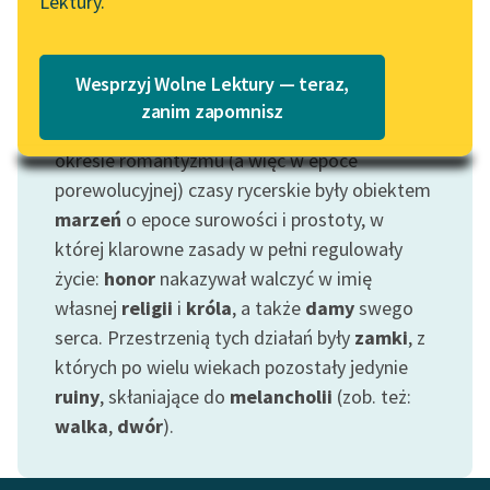
Lektury.
Wolne Lektury – idealna na
Katalog
Motyw: Rycerz
lato
Katalog w formacie PDF
Ta archaiczna odmiana
żołnierza
pojawiła się
Blog
Wesprzyj Wolne Lektury — teraz,
na naszej liście, ponieważ odsyła do
zanim zapomnisz
swoistego kręgu wyobrażeń. Szczególnie w
okresie romantyzmu (a więc w epoce
Lektury szkolne i klasyka
literatury do słuchania dla
porewolucyjnej) czasy rycerskie były obiektem
uczennic i uczniów z
marzeń
o epoce surowości i prostoty, w
niepełnosprawnościami
której klarowne zasady w pełni regulowały
życie:
honor
nakazywał walczyć w imię
E-kolekcja lektur
własnej
religii
i
króla
, a także
damy
swego
szkolnych i literatury do
słuchania dla uczennic i
serca. Przestrzenią tych działań były
zamki
, z
uczniów z
których po wielu wiekach pozostały jedynie
niepełnosprawnościami
ruiny
, skłaniające do
melancholii
(zob. też:
walka
,
dwór
).
Feministyczne inspiracje.
Popularyzacja
skandynawskiej literatury