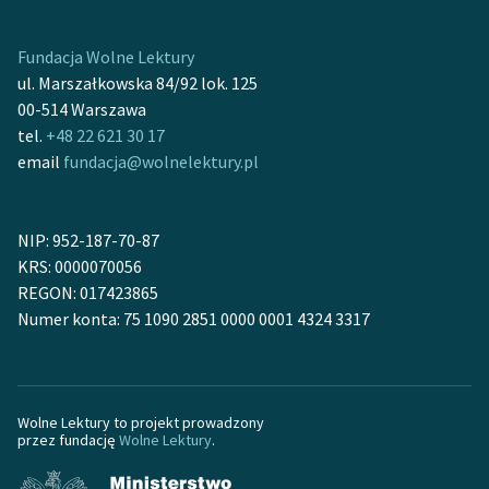
feministycznej
Fundacja Wolne Lektury
Ręce pełne poezji
ul. Marszałkowska 84/92 lok. 125
Kolekcje edukacyjne
00-514 Warszawa
twórców przechodzących
tel.
+48 22 621 30 17
do domeny publicznej,
email
fundacja@wolnelektury.pl
lektur szkolnych oraz
Starego Testamentu
NIP: 952-187-70-87
Odkurzamy bohaterów
KRS: 0000070056
REGON: 017423865
Szkoła Poezji Wolnych
Numer konta: 75 1090 2851 0000 0001 4324 3317
Lektur
O nas
Kontakt
Wolne Lektury to projekt prowadzony
przez fundację
Wolne Lektury
.
O projekcie