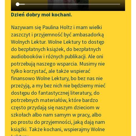
Katalog DAISY
Zgłoś brak utworu
E. T. A. Hoffmann
Podkasty o książkach
Dzień dobry moi kochani.
Dziadek do
Aktualności
Narzędzia
Nazywam się Paulina Holtz i mam wielki
orzechów
zaszczyt i przyjemność być ambasadorką
Spotkanie z Katarzyną
Mapa Wolnych Lektur
Wolnych Lektur. Wolne Lektury to dostęp
A panna Eliza rzekła,
Tunkiel w Oslo
do bezpłatnych książek, do bezpłatnych
przyciskając z lekka
Leśmianator
audiobooków i różnych publikacji. Ale oni
Wolne Lektury na 32.
młodego bohatera do
potrzebują naszego wsparcia. Musimy nie
Przewodnik dla piszących i
Pol’and’Rock Festivalu
swych piersi z
tylko korzystać, ale także wspierać
czytających
jedwabiu:
finansowo Wolne Lektury, bo bez nas nie
„Kochanek Lady
przeżyją, a my bez nich nie będziemy mieć
Chatterley” do słuchania
— O...
dostępu do fantastycznej literatury, do
na Wolnych Lekturach
API
potrzebnych materiałów, które bardzo
Czytaj więcej
Nowy audiobook –
OAI-PMH
często przydają się naszym dzieciom w
„Marzenie o Oriencie”
szkołach albo nam samym w pracy, albo
Widget Wolnych Lektur
Sophie Elkan
po prostu do przyjemności, jaką dają nam
książki. Także kochani, wspierajmy Wolne
Przypisy
Kolekcja Nadwyraz.com x