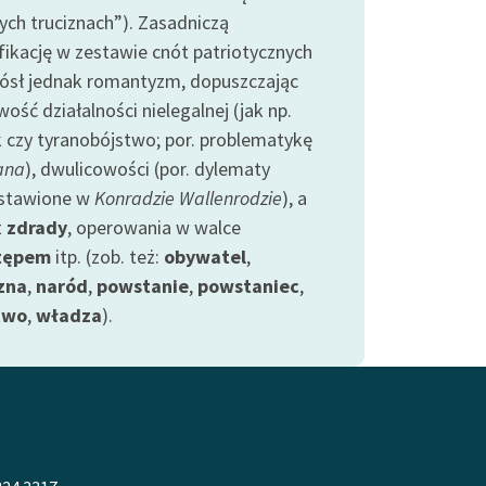
łych truciznach”). Zasadniczą
ikację w zestawie cnót patriotycznych
iósł jednak romantyzm, dopuszczając
ość działalności nielegalnej (jak np.
k czy tyranobójstwo; por. problematykę
ana
), dwulicowości (por. dylematy
stawione w
Konradzie Wallenrodzie
), a
t
zdrady
, operowania w walce
tępem
itp. (zob. też:
obywatel
,
zna
,
naród
,
powstanie
,
powstaniec
,
two
,
władza
).