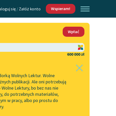
Wspieram!
aloguj się
/
Załóż konto
O nas
Wpłać
Lektur
Kontakt
O projekcie
600 000 zł
 piszących i
Zespół
dorką Wolnych Lektur. Wolne
Zasady wykorzystania
ych publikacji. Ale oni potrzebują
Wolnych Lektur
 Wolne Lektury, bo bez nas nie
Logotypy
ry, do potrzebnych materiałów,
ym w pracy, albo po prostu do
h Lektur
Materiały promocyjne
ry.
Polityka prywatności
w: Patriota