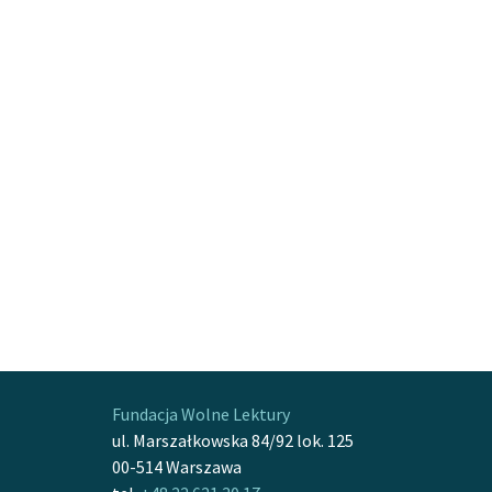
Fundacja Wolne Lektury
ul. Marszałkowska 84/92 lok. 125
00-514 Warszawa