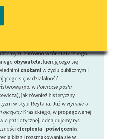
Regulamin biblioteki
ec osobowy patrioty znany jest
macie PDF
Dane fundacji i sprawozdania
iście od starożytności, jednak
finansowe
etne wskazania dotyczące właściwych
Regulamin darowizn
wań w tym zakresie bywały różne w
ch czasach i różnych
państwach
.
Informacja o treściach
wrażliwych
dziemy tu zarówno wzór statecznego,
mnego
obywatela
, kierującego się
Deklaracja dostępności
wiednimi
cnotami
w życiu publicznym i
ającego się w działalność
ństwową (np. w
Powrocie posła
ewicza), jak również histeryczny
otyzm w stylu Reytana. Już w
Hymnie o
i ojczyzny
Krasickiego, w propagowanej
wie patriotycznej, odnajdujemy rys
czności
cierpienia
i
poświęcenia
zenia blizn i rozsmakowania się w