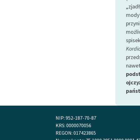
publicznej, lektur szkolnych
„zjad
oraz Starego Testamentu
modyf
Odkurzamy bohaterów
przyn
Szkoła Poezji Wolnych Lektur
możliw
spise
Kordi
przed
nawe
pods
ojczy
pańs
NIP: 952-187-70-87
KRS: 0000070056
REGON: 017423865