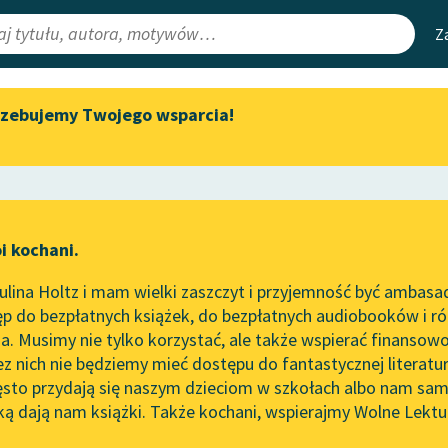
Z
rzebujemy Twojego wsparcia!
Aktualności
Narzędzia
e Lektury
Zapraszamy na spotkanie
Mapa Wolnych 
online z tłumaczkami
irmami
Leśmianator
literatury skandynawskiej
ewsletter
Przewodnik dla
Spotkanie z Katarzyną Tunkiel
i kochani.
czytających
w Oslo
lina Holtz i mam wielki zaszczyt i przyjemność być ambasa
Wolne Lektury na 32.
orze
Gusła, II
p do bezpłatnych książek, do bezpłatnych audiobooków i różn
Pol’and’Rock Festivalu
API
. Musimy nie tylko korzystać, ale także wspierać finansowo
ce redakcyjne
„Kochanek Lady Chatterley”
OAI-PMH
ez nich nie będziemy mieć dostępu do fantastycznej literatu
do słuchania na Wolnych
ęsto przydają się naszym dzieciom w szkołach albo nam sam
Lekturach
Widget Wolnyc
ką dają nam książki. Także kochani, wspierajmy Wolne Lektu
oru
Nowy audiobook – „Marzenie
Przypisy
ebert
Moty
o Oriencie” Sophie Elkan