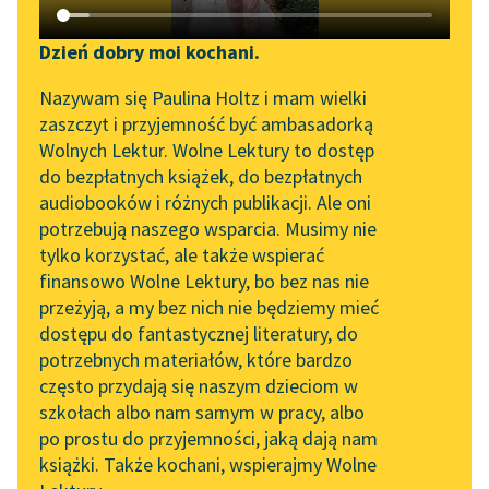
Katalog DAISY
Zgłoś brak utworu
Jerzy Liebert
Podkasty o książkach
Dzień dobry moi kochani.
Jesień na mogiłach
Aktualności
Narzędzia
Nazywam się Paulina Holtz i mam wielki
wiosennych
zaszczyt i przyjemność być ambasadorką
„Prokurator Alicja Horn”
Mapa Wolnych Lektur
Wolnych Lektur. Wolne Lektury to dostęp
Wiatr liście uschłe,
do słuchania
do bezpłatnych książek, do bezpłatnych
wiatr próchna niesie,
Leśmianator
audiobooków i różnych publikacji. Ale oni
Byliśmy częścią AI Impact
Deszcz szary tłucze w
potrzebują naszego wsparcia. Musimy nie
Przewodnik dla piszących i
Lab
wieńce blaszane,
tylko korzystać, ale także wspierać
czytających
Omywa szary
finansowo Wolne Lektury, bo bez nas nie
Zapraszamy na spotkanie
cmentarny...
przeżyją, a my bez nich nie będziemy mieć
online z tłumaczkami
dostępu do fantastycznej literatury, do
literatury skandynawskiej
API
Czytaj więcej
potrzebnych materiałów, które bardzo
Spotkanie z Katarzyną
OAI-PMH
często przydają się naszym dzieciom w
Tunkiel w Oslo
szkołach albo nam samym w pracy, albo
Widget Wolnych Lektur
po prostu do przyjemności, jaką dają nam
102. lata temu zmarł
książki. Także kochani, wspierajmy Wolne
Przypisy
Joseph Conrad