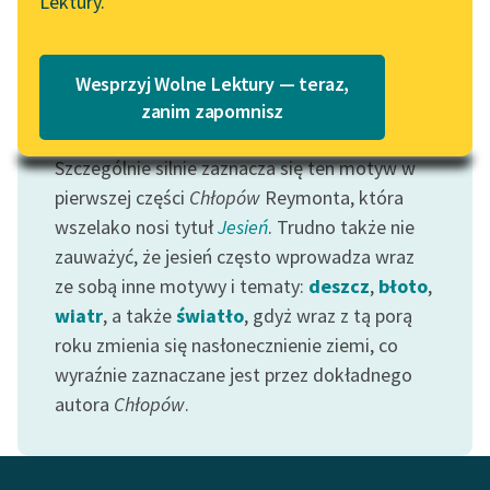
Lektury.
Motyw: Jesień
Katalog
Blog
Motyw służy do zaznaczania opisów jesieni,
Katalog w formacie PDF
zamierania życia, niejednokrotnie mających
Wesprzyj Wolne Lektury — teraz,
znaczenie metaforyczne. Zdarzyć się mogą
Lektury szkolne i klasyka
zanim zapomnisz
literatury do słuchania dla
również typowo jesienne przemyślenia.
uczennic i uczniów z
Szczególnie silnie zaznacza się ten motyw w
niepełnosprawnościami
pierwszej części
Chłopów
Reymonta, która
wszelako nosi tytuł
Jesień
. Trudno także nie
E-kolekcja lektur
zauważyć, że jesień często wprowadza wraz
szkolnych i literatury do
słuchania dla uczennic i
ze sobą inne motywy i tematy:
deszcz
,
błoto
,
uczniów z
wiatr
, a także
światło
, gdyż wraz z tą porą
niepełnosprawnościami
roku zmienia się nasłonecznienie ziemi, co
wyraźnie zaznaczane jest przez dokładnego
Feministyczne inspiracje.
autora
Chłopów
.
Popularyzacja
skandynawskiej literatury
feministycznej