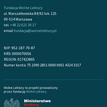
Ręce pełne poezji
Fundacja Wolne Lektury
Kolekcje edukacyjne
ul. Marszałkowska 84/92 lok. 125
twórców przechodzących
00-514 Warszawa
do domeny publicznej,
tel.
+48 22 621 30 17
lektur szkolnych oraz
email
fundacja@wolnelektury.pl
Starego Testamentu
Odkurzamy bohaterów
NIP: 952-187-70-87
KRS: 0000070056
Szkoła Poezji Wolnych
REGON: 017423865
Lektur
Numer konta: 75 1090 2851 0000 0001 4324 3317
O nas
Kontakt
Wolne Lektury to projekt prowadzony
O projekcie
przez fundację
Wolne Lektury
.
Zespół