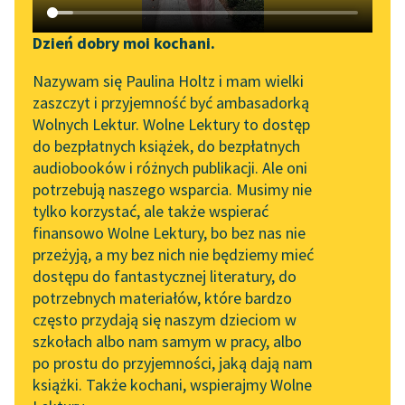
Katalog DAISY
Zgłoś brak utworu
Stefan Grabiński
Podkasty o książkach
Dzień dobry moi kochani.
Projekcje
Aktualności
Narzędzia
Nazywam się Paulina Holtz i mam wielki
zaszczyt i przyjemność być ambasadorką
Zanurzyłem rękę w
„Prokurator Alicja Horn”
Mapa Wolnych Lektur
Wolnych Lektur. Wolne Lektury to dostęp
najbliższą, błądząc
do słuchania
do bezpłatnych książek, do bezpłatnych
palcami w ciemności.
Leśmianator
audiobooków i różnych publikacji. Ale oni
Wtem natrafiłem na
Byliśmy częścią AI Impact
potrzebują naszego wsparcia. Musimy nie
Przewodnik dla piszących i
Lab
jakiś twardy, gładki
tylko korzystać, ale także wspierać
czytających
przedmiot...
finansowo Wolne Lektury, bo bez nas nie
Zapraszamy na spotkanie
przeżyją, a my bez nich nie będziemy mieć
online z tłumaczkami
Czytaj więcej
dostępu do fantastycznej literatury, do
literatury skandynawskiej
API
potrzebnych materiałów, które bardzo
Spotkanie z Katarzyną
OAI-PMH
często przydają się naszym dzieciom w
Tunkiel w Oslo
szkołach albo nam samym w pracy, albo
Widget Wolnych Lektur
po prostu do przyjemności, jaką dają nam
102. lata temu zmarł
książki. Także kochani, wspierajmy Wolne
Przypisy
Motyw: Grób
Joseph Conrad