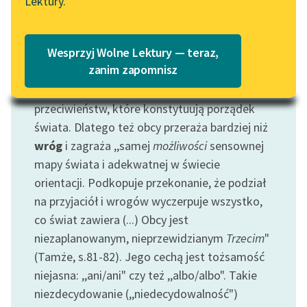
Lektury.
Katalog
Jak pisze Z. Bauman (Tegoż,
Wieloznaczność
Blog
nowoczesna. Nowoczesność wieloznaczna
,
Katalog w formacie PDF
Wesprzyj Wolne Lektury — teraz,
przeł. J. Bauman, Warszawa 1995
ISBN 83-01-
Lektury szkolne i klasyka
zanim zapomnisz
11716-8
) miejsce obcego jest poza opozycją
literatury do słuchania dla
przyjaciel-wróg, będącą jednym z tych
uczennic i uczniów z
przeciwieństw, które konstytuują porządek
niepełnosprawnościami
świata. Dlatego też obcy przeraża bardziej niż
E-kolekcja lektur
wróg
i zagraża ,,samej
możliwości
sensownej
szkolnych i literatury do
mapy świata i adekwatnej w świecie
słuchania dla uczennic i
orientacji. Podkopuje przekonanie, że podział
uczniów z
na przyjaciół i wrogów wyczerpuje wszystko,
niepełnosprawnościami
co świat zawiera (...) Obcy jest
niezaplanowanym, nieprzewidzianym
Trzecim
"
Feministyczne inspiracje.
Popularyzacja
(Tamże, s.81-82). Jego cechą jest tożsamość
skandynawskiej literatury
niejasna: ,,ani/ani" czy też ,,albo/albo". Takie
feministycznej
niezdecydowanie (,,niedecydowalność")