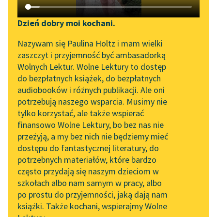
Katalog DAISY
Zgłoś brak utworu
Zuzanna Ginczanka
Podkasty o książkach
Dzień dobry moi kochani.
Obcość
Aktualności
Narzędzia
Nazywam się Paulina Holtz i mam wielki
zaszczyt i przyjemność być ambasadorką
Ni liryka z tkliwych
„Prokurator Alicja Horn”
Mapa Wolnych Lektur
Wolnych Lektur. Wolne Lektury to dostęp
batystów,
do słuchania
do bezpłatnych książek, do bezpłatnych
ni ciężki epos z brokatu
Leśmianator
audiobooków i różnych publikacji. Ale oni
nie wyzna ciebie
Byliśmy częścią AI Impact
potrzebują naszego wsparcia. Musimy nie
Przewodnik dla piszących i
Lab
nikomu
tylko korzystać, ale także wspierać
czytających
domysłem...
finansowo Wolne Lektury, bo bez nas nie
Zapraszamy na spotkanie
przeżyją, a my bez nich nie będziemy mieć
online z tłumaczkami
Czytaj więcej
dostępu do fantastycznej literatury, do
literatury skandynawskiej
API
potrzebnych materiałów, które bardzo
Spotkanie z Katarzyną
OAI-PMH
często przydają się naszym dzieciom w
Tunkiel w Oslo
szkołach albo nam samym w pracy, albo
Widget Wolnych Lektur
po prostu do przyjemności, jaką dają nam
102. lata temu zmarł
książki. Także kochani, wspierajmy Wolne
Przypisy
Motyw: Obcy
Joseph Conrad