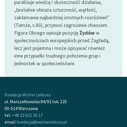
paraliżuje wiedzę i skuteczność działania,
Ręce pełne poezji
,,brutalnie obnaża sztuczność, wątłość,
Kolekcje edukacyjne
zakłamanie najbardziej istotnych rozróżnień"
twórców przechodzących
(Tamże, s.83), przynosi zagrożenie chaosem.
do domeny publicznej,
Figura Obcego opisuje pozycję
Żydów
w
lektur szkolnych oraz
społecznościach europejskich przed Zagładą,
Starego Testamentu
lecz jest pojemna i może opisywać również
Odkurzamy bohaterów
inne przypadki trudnego położenia grup i
jednostek w społeczeństwie.
Szkoła Poezji Wolnych
Lektur
O nas
Fundacja Wolne Lektury
Kontakt
ul. Marszałkowska 84/92 lok. 125
O projekcie
00-514 Warszawa
tel.
+48 22 621 30 17
Zespół
email
fundacja@wolnelektury.pl