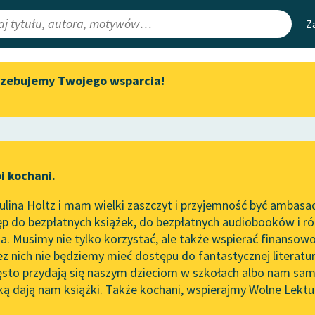
Z
rzebujemy Twojego wsparcia!
Aktualności
Narzędzia
e Lektury
„Prokurator Alicja Horn” do
Mapa Wolnych 
słuchania
irmami
Leśmianator
Byliśmy częścią AI Impact Lab
ewsletter
Przewodnik dla
i kochani.
Zapraszamy na spotkanie
czytających
online z tłumaczkami
lina Holtz i mam wielki zaszczyt i przyjemność być ambasa
literatury skandynawskiej
orze
O centaurach
p do bezpłatnych książek, do bezpłatnych audiobooków i różn
API
Spotkanie z Katarzyną Tunkiel
. Musimy nie tylko korzystać, ale także wspierać finansowo
ce redakcyjne
w Oslo
OAI-PMH
ez nich nie będziemy mieć dostępu do fantastycznej literatu
ęsto przydają się naszym dzieciom w szkołach albo nam sam
102. lata temu zmarł Joseph
Widget Wolnyc
Conrad
ką dają nam książki. Także kochani, wspierajmy Wolne Lektu
oru
Przypisy
 Ginczanka
Blog
Moty