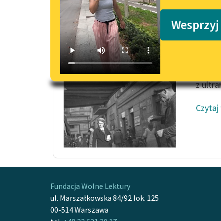
Podkasty o książkach
Obco
Wesprzyj
Radość
z dala
w różo
daleką
z ultra
Czytaj
Fundacja Wolne Lektury
ul. Marszałkowska 84/92 lok. 125
00-514 Warszawa