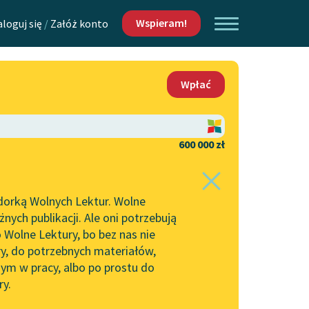
Wspieram!
aloguj się
/
Załóż konto
O nas
Wpłać
Lektur
Kontakt
O projekcie
600 000 zł
 piszących i
Zespół
dorką Wolnych Lektur. Wolne
Zasady wykorzystania
ych publikacji. Ale oni potrzebują
Wolnych Lektur
 Wolne Lektury, bo bez nas nie
Logotypy
ry, do potrzebnych materiałów,
ym w pracy, albo po prostu do
h Lektur
Materiały promocyjne
ry.
Polityka prywatności
w: Smutek