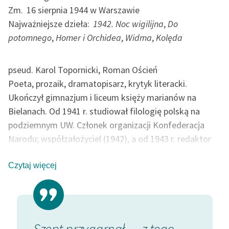
Ręce pełne poezji
Zm.
16 sierpnia 1944 w Warszawie
Najważniejsze dzieła:
1942. Noc wigilijna
,
Do
Kolekcje edukacyjne
potomnego
,
Homer i Orchidea
,
Widma
,
Kolęda
twórców przechodzących
do domeny publicznej,
lektur szkolnych oraz
pseud. Karol Topornicki, Roman Oścień
Starego Testamentu
Poeta, prozaik, dramatopisarz, krytyk literacki.
Odkurzamy bohaterów
Ukończył gimnazjum i liceum księży marianów na
Bielanach. Od 1941 r. studiował filologię polską na
Szkoła Poezji Wolnych
podziemnym UW. Członek organizacji Konfederacja
Lektur
Narodu; współzałożyciel (1942), a od 1943 r. redaktor
O nas
konspiracyjnego czasopisma tej organizacji „Sztuka i
Naród”. Żołnierz AK; brał udział w akcji składania
Czytaj więcej
Kontakt
wieńca pod pomnikiem Kopernika (25 maja 1943 r.).
O projekcie
Zginął w powstaniu warszawskim wraz z Zdzisławem
Stroińskim na Starym Mieście.
Zespół
Otrzymał nagrodę na podziemnym konkursie
znurku
Szept przygarnął — z tego
Lulajż