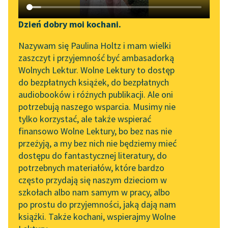
Katalog DAISY
Zgłoś brak utworu
Podkasty o książkach
Dzień dobry moi kochani.
Aktualności
Narzędzia
Nazywam się Paulina Holtz i mam wielki
zaszczyt i przyjemność być ambasadorką
„Prokurator Alicja Horn”
Mapa Wolnych Lektur
Wolnych Lektur. Wolne Lektury to dostęp
do słuchania
pobierz książkę
do bezpłatnych książek, do bezpłatnych
Leśmianator
audiobooków i różnych publikacji. Ale oni
Byliśmy częścią AI Impact
potrzebują naszego wsparcia. Musimy nie
Przewodnik dla piszących i
Lab
tylko korzystać, ale także wspierać
czytających
czytaj online
finansowo Wolne Lektury, bo bez nas nie
Zapraszamy na spotkanie
przeżyją, a my bez nich nie będziemy mieć
online z tłumaczkami
dostępu do fantastycznej literatury, do
literatury skandynawskiej
API
Epoka:
Współczesność
potrzebnych materiałów, które bardzo
Rodzaj:
Liryka
Spotkanie z Katarzyną
OAI-PMH
często przydają się naszym dzieciom w
Gatunek:
Wiersz
Tunkiel w Oslo
szkołach albo nam samym w pracy, albo
Widget Wolnych Lektur
po prostu do przyjemności, jaką dają nam
102. lata temu zmarł
książki. Także kochani, wspierajmy Wolne
Przypisy
Joseph Conrad
O autorze