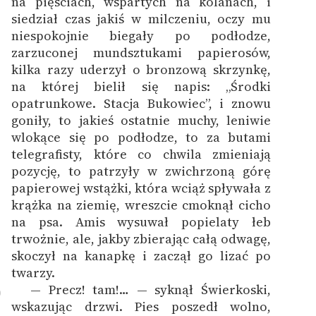
na pięściach, wspartych na kolanach, i
siedział czas jakiś w milczeniu, oczy mu
niespokojnie biegały po podłodze,
zarzuconej mundsztukami papierosów,
kilka razy uderzył o bronzową skrzynkę,
na której bielił się napis: „Środki
opatrunkowe. Stacja Bukowiec”, i znowu
goniły, to jakieś ostatnie muchy, leniwie
wlokące się po podłodze, to za butami
telegrafisty, które co chwila zmieniają
pozycję, to patrzyły w zwichrzoną górę
papierowej wstążki, która wciąż spływała z
krążka na ziemię, wreszcie cmoknął cicho
na psa. Amis wysuwał popielaty łeb
trwożnie, ale, jakby zbierając całą odwagę,
skoczył na kanapkę i zaczął go lizać po
twarzy.
— Precz! tam!… — syknął Świerkoski,
0
wskazując drzwi. Pies poszedł wolno,