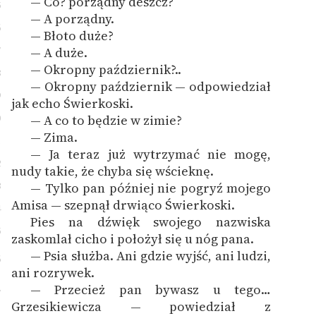
— Co? porządny deszcz?
5
— A porządny.
6
— Błoto duże?
7
— A duże.
— Okropny październik?..
8
— Okropny październik — odpowiedział
9
jak echo Świerkoski.
0
— A co to będzie w zimie?
— Zima.
1
— Ja teraz już wytrzymać nie mogę,
2
nudy takie, że chyba się wścieknę.
3
— Tylko pan później nie pogryź mojego
Amisa — szepnął drwiąco Świerkoski.
4
Pies na dźwięk swojego nazwiska
5
zaskomlał cicho i położył się u nóg pana.
— Psia służba. Ani gdzie wyjść, ani ludzi,
6
ani rozrywek.
— Przecież pan bywasz u tego…
7
Grzesikiewicza — powiedział z