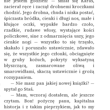
nie jestem godzien! — śmiał się Karaś,
zacierał ręce i zaczął drobnemi kroczkami
chodzić. Jego drobna, chuda i niska postać,
śpiczasta bródka, cienki i długi nos, małe i
kłujące oczki, wypukłe bardzo czoło,
rzadkie, rudawe włosy, wystające kości
policzkowe, sine z odmarznięcia uszy, jego
cienkie nogi — wszystko to się trzęsło,
skakało i poruszało ustawicznie, zdawało
się, że wszystkie jego członki, obciągnięte
w gruby kożuch, pokryty wyksatyną
błyszczącą, zasmarowane oliwą i
smarowidłami, skaczą ustawicznie i grożą
rozsypaniem.
— Nie masz pan jakiej nowej książki? —
8
spytał go Staś.
— Mam, wczoraj dostałem, ale jeszcze
9
czytam. Bon! pożyczę panu, kapitalna
historja i z takim pieprzykiem, jak to my