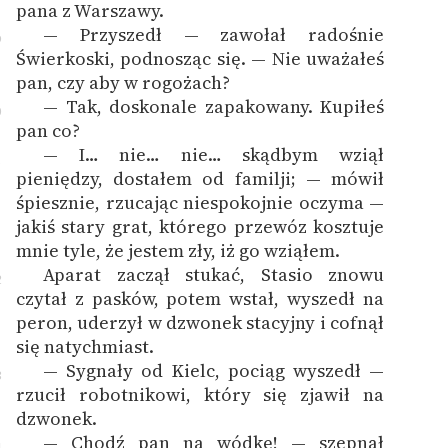
pana z Warszawy.
— Przyszedł — zawołał radośnie
9
Świerkoski, podnosząc się. — Nie uważałeś
pan, czy aby w rogożach?
— Tak, doskonale zapakowany. Kupiłeś
0
pan co?
— I… nie… nie… skądbym wziął
1
pieniędzy, dostałem od familji; — mówił
śpiesznie, rzucając niespokojnie oczyma —
jakiś stary grat, którego przewóz kosztuje
mnie tyle, że jestem zły, iż go wziąłem.
Aparat zaczął stukać, Stasio znowu
2
czytał z pasków, potem wstał, wyszedł na
peron, uderzył w dzwonek stacyjny i cofnął
się natychmiast.
— Sygnały od Kielc, pociąg wyszedł —
3
rzucił robotnikowi, który się zjawił na
dzwonek.
— Chodź pan na wódkę! — szepnął
4