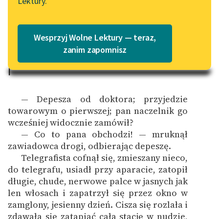
Lektury.
Katalog
Blog
Tom pierwszy
Katalog w formacie PDF
Wesprzyj Wolne Lektury — teraz,
Lektury szkolne i klasyka
zanim zapomnisz
literatury do słuchania dla
I
uczennic i uczniów z
niepełnosprawnościami
— Depesza od doktora; przyjedzie
E-kolekcja lektur
towarowym o pierwszej; pan naczelnik go
szkolnych i literatury do
wcześniej widocznie zamówił?
słuchania dla uczennic i
— Co to pana obchodzi! — mruknął
uczniów z
zawiadowca drogi, odbierając depeszę.
niepełnosprawnościami
Telegrafista cofnął się, zmieszany nieco,
do telegrafu, usiadł przy aparacie, zatopił
Feministyczne inspiracje.
długie, chude, nerwowe palce w jasnych jak
Popularyzacja
len włosach i zapatrzył się przez okno w
skandynawskiej literatury
zamglony, jesienny dzień. Cisza się rozlała i
feministycznej
zdawała się zatapiać całą stację w nudzie,