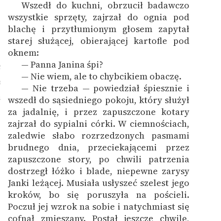
Wszedł do kuchni, obrzucił badawczo
1
wszystkie sprzęty, zajrzał do ognia pod
blachę i przytłumionym głosem zapytał
starej służącej, obierającej kartofle pod
oknem:
— Panna Janina śpi?
2
— Nie wiem, ale to chybcikiem obaczę.
3
— Nie trzeba — powiedział śpiesznie i
4
wszedł do sąsiedniego pokoju, który służył
za jadalnię, i przez zapuszczone kotary
zajrzał do sypialni córki. W ciemnościach,
zaledwie słabo rozrzedzonych pasmami
brudnego dnia, przeciekającemi przez
zapuszczone story, po chwili patrzenia
dostrzegł łóżko i blade, niepewne zarysy
Janki leżącej. Musiała usłyszeć szelest jego
kroków, bo się poruszyła na pościeli.
Poczuł jej wzrok na sobie i natychmiast się
cofnął zmieszany. Postał jeszcze chwilę,