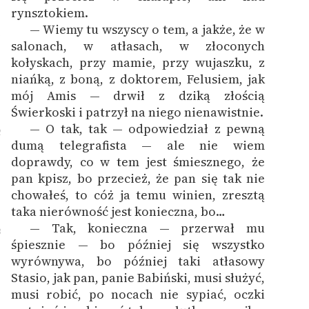
rynsztokiem.
— Wiemy tu wszyscy o tem, a jakże, że w
1
salonach, w atłasach, w złoconych
kołyskach, przy mamie, przy wujaszku, z
niańką, z boną, z doktorem, Felusiem, jak
mój Amis — drwił z dziką złością
Świerkoski i patrzył na niego nienawistnie.
— O tak, tak — odpowiedział z pewną
2
dumą telegrafista — ale nie wiem
doprawdy, co w tem jest śmiesznego, że
pan kpisz, bo przecież, że pan się tak nie
chowałeś, to cóż ja temu winien, zresztą
taka nierówność jest konieczna, bo…
— Tak, konieczna — przerwał mu
3
śpiesznie — bo później się wszystko
wyrównywa, bo później taki atłasowy
Stasio, jak pan, panie Babiński, musi służyć,
musi robić, po nocach nie sypiać, oczki