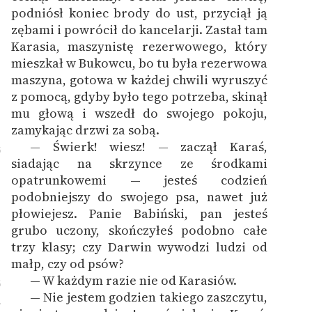
podniósł koniec brody do ust, przyciął ją
zębami i powrócił do kancelarji. Zastał tam
Karasia, maszynistę rezerwowego, który
mieszkał w Bukowcu, bo tu była rezerwowa
maszyna, gotowa w każdej chwili wyruszyć
z pomocą, gdyby było tego potrzeba, skinął
mu głową i wszedł do swojego pokoju,
zamykając drzwi za sobą.
— Świerk! wiesz! — zaczął Karaś,
5
siadając na skrzynce ze środkami
opatrunkowemi — jesteś codzień
podobniejszy do swojego psa, nawet już
płowiejesz. Panie Babiński, pan jesteś
grubo uczony, skończyłeś podobno całe
trzy klasy; czy Darwin wywodzi ludzi od
małp, czy od psów?
— W każdym razie nie od Karasiów.
6
— Nie jestem godzien takiego zaszczytu,
7