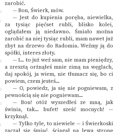
zarobić.
— Bon, Świerk, mów.
6
— Jest do kupienia poręba, niewielka,
7
za tysiąc pięćset rubli, blisko kolei,
oglądałem ją niedawno. Śmiało można
zarobić na niej tysiąc rubli, mam nawet już
zbyt na drzewo do Radomia. Weźmy ją do
spółki, interes złoty.
— I… to już weź sam, nie mam pieniędzy,
8
a zresztą orżnąłeś mnie zimą na węglach,
daj spokój, ja wiem, nie tłumacz się, bo ci
powiem, czem jesteś…
— O, powiedz, ja się nie pogniewam, z
9
pewnością się nie pogniewam…
— Bon! otóż wyszedłeś ze mną, jak
0
świnia, tak… bufet! sześć mocnych! —
krzyknął.
— Tylko tyle, to niewiele — i Świerkoski
1
zaczął się śmiać, ściągał na lewą stronę