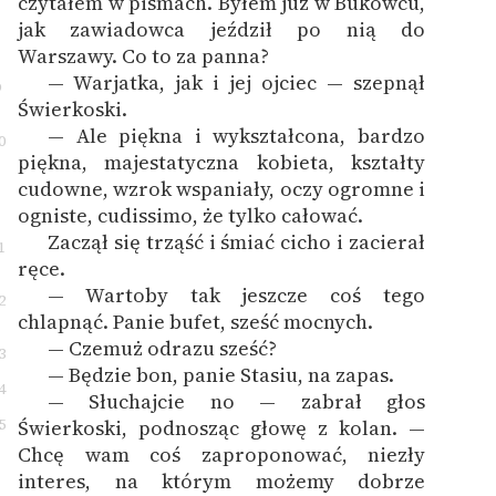
czytałem w pismach. Byłem już w Bukowcu,
jak zawiadowca jeździł po nią do
Warszawy. Co to za panna?
— Warjatka, jak i jej ojciec — szepnął
9
Świerkoski.
— Ale piękna i wykształcona, bardzo
0
piękna, majestatyczna kobieta, kształty
cudowne, wzrok wspaniały, oczy ogromne i
ogniste, cudissimo, że tylko całować.
Zaczął się trząść i śmiać cicho i zacierał
1
ręce.
— Wartoby tak jeszcze coś tego
2
chlapnąć. Panie bufet, sześć mocnych.
— Czemuż odrazu sześć?
3
— Będzie bon, panie Stasiu, na zapas.
4
— Słuchajcie no — zabrał głos
5
Świerkoski, podnosząc głowę z kolan. —
Chcę wam coś zaproponować, niezły
interes, na którym możemy dobrze