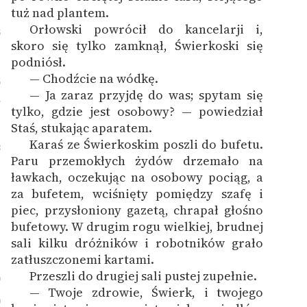
tuż nad plantem.
Orłowski powrócił do kancelarji i,
5
skoro się tylko zamknął, Świerkoski się
podniósł.
— Chodźcie na wódkę.
6
— Ja zaraz przyjdę do was; spytam się
7
tylko, gdzie jest osobowy? — powiedział
Staś, stukając aparatem.
Karaś ze Świerkoskim poszli do bufetu.
8
Paru przemokłych żydów drzemało na
ławkach, oczekując na osobowy pociąg, a
za bufetem, wciśnięty pomiędzy szafę i
piec, przysłoniony gazetą, chrapał głośno
bufetowy. W drugim rogu wielkiej, brudnej
sali kilku dróżników i robotników grało
zatłuszczonemi kartami.
Przeszli do drugiej sali pustej zupełnie.
9
— Twoje zdrowie, Świerk, i twojego
0