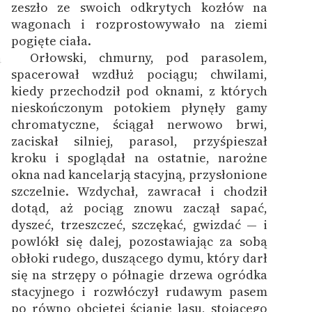
zeszło ze swoich odkrytych kozłów na
wagonach i rozprostowywało na ziemi
pogięte ciała.
Orłowski, chmurny, pod parasolem,
4
spacerował wzdłuż pociągu; chwilami,
kiedy przechodził pod oknami, z których
nieskończonym potokiem płynęły gamy
chromatyczne, ściągał nerwowo brwi,
zaciskał silniej, parasol, przyśpieszał
kroku i spoglądał na ostatnie, narożne
okna nad kancelarją stacyjną, przysłonione
szczelnie. Wzdychał, zawracał i chodził
dotąd, aż pociąg znowu zaczął sapać,
dyszeć, trzeszczeć, szczękać, gwizdać — i
powlókł się dalej, pozostawiając za sobą
obłoki rudego, duszącego dymu, który darł
się na strzępy o półnagie drzewa ogródka
stacyjnego i rozwłóczył rudawym pasem
po równo obciętej ścianie lasu, stojącego