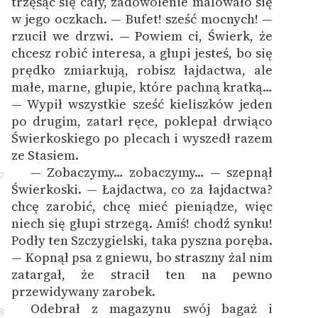
trzęsąc się cały, zadowolenie malowało się
w jego oczkach. — Bufet! sześć mocnych! —
rzucił we drzwi. — Powiem ci, Świerk, że
chcesz robić interesa, a głupi jesteś, bo się
prędko zmiarkują, robisz łajdactwa, ale
małe, marne, głupie, które pachną kratką…
— Wypił wszystkie sześć kieliszków jeden
po drugim, zatarł ręce, poklepał drwiąco
Świerkoskiego po plecach i wyszedł razem
ze Stasiem.
— Zobaczymy… zobaczymy… — szepnął
7
Świerkoski. — Łajdactwa, co za łajdactwa?
chcę zarobić, chcę mieć pieniądze, więc
niech się głupi strzegą. Amiś! chodź synku!
Podły ten Szczygielski, taka pyszna poręba.
— Kopnął psa z gniewu, bo straszny żal nim
zatargał, że stracił ten na pewno
przewidywany zarobek.
Odebrał z magazynu swój bagaż i
8