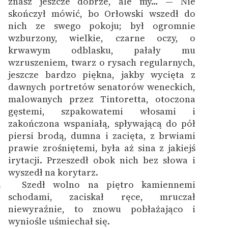
znasz jeszcze dobrze, ale my… — Nie
skończył mówić, bo Orłowski wszedł do
nich ze swego pokoju; był ogromnie
wzburzony, wielkie, czarne oczy, o
krwawym odblasku, pałały mu
wzruszeniem, twarz o rysach regularnych,
jeszcze bardzo piękna, jakby wycięta z
dawnych portretów senatorów weneckich,
malowanych przez Tintoretta, otoczona
gęstemi, szpakowatemi włosami i
zakończona wspaniałą, spływającą do pół
piersi brodą, dumna i zacięta, z brwiami
prawie zrośniętemi, była aż sina z jakiejś
irytacji. Przeszedł obok nich bez słowa i
wyszedł na korytarz.
Szedł wolno na piętro kamiennemi
0
schodami, zaciskał ręce, mruczał
niewyraźnie, to znowu pobłażająco i
wyniośle uśmiechał się.