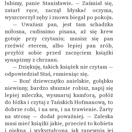
lubimy, panie Stanisławie. — Zaśmiał się,
zatarł ręce, zaczął błyskać oczyma,
wyszczerzył zęby i znowu biegał po pokoju.
— Uważasz pan, jest tam schadzka
0
miłosna, cudissimo pisana, aż się krew
gotuje przy czytaniu; musisz się pan
rzeźwić eterem, albo lepiej pan zrób,
przyłóż sobie przed zaczęciem książki
synapizmy z chrzanu.
— Dziękuję, takich książek nie czytam —
1
odpowiedział Staś, rumieniąc się.
— Bon! dziewczątko anielskie, gołąbku
2
niewinny, bardzo słusznie robisz, napij się
lepiej mleczka, wysmaruj kamforą, połóż
do łóżka i czytaj z Tańskich Hofmanową, to
dobrze robi, i na sen, i na trawienie. Żarty
na stronę — dodał poważniej. — Zaleska
musi mieć książki jakie, przecież to kobieta
i piękna, i wykształcona, jak zapewnia jej