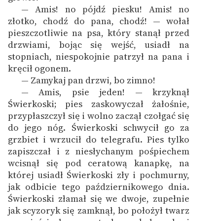
— Amis! no pójdź piesku! Amis! no
złotko, chodź do pana, chodź! — wołał
pieszczotliwie na psa, który stanął przed
drzwiami, bojąc się wejść, usiadł na
stopniach, niespokojnie patrzył na pana i
kręcił ogonem.
— Zamykaj pan drzwi, bo zimno!
— Amis, psie jeden! — krzyknął
Świerkoski; pies zaskowyczał żałośnie,
przypłaszczył się i wolno zaczął czołgać się
do jego nóg. Świerkoski schwycił go za
grzbiet i wrzucił do telegrafu. Pies tylko
zapiszczał i z niesłychanym pośpiechem
wcisnął się pod ceratową kanapkę, na
której usiadł Świerkoski zły i pochmurny,
jak odbicie tego październikowego dnia.
Świerkoski złamał się we dwoje, zupełnie
jak scyzoryk się zamknął, bo położył twarz