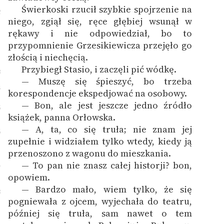
Świerkoski rzucił szybkie spojrzenie na
2
niego, zgiął się, ręce głębiej wsunął w
rękawy i nie odpowiedział, bo to
przypomnienie Grzesikiewicza przejęło go
złością i niechęcią.
Przybiegł Stasio, i zaczęli pić wódkę.
3
— Muszę się śpieszyć, bo trzeba
4
korespondencje ekspedjować na osobowy.
— Bon, ale jest jeszcze jedno źródło
5
książek, panna Orłowska.
— A, ta, co się truła; nie znam jej
6
zupełnie i widziałem tylko wtedy, kiedy ją
przenoszono z wagonu do mieszkania.
— To pan nie znasz całej historji? bon,
7
opowiem.
— Bardzo mało, wiem tylko, że się
8
pogniewała z ojcem, wyjechała do teatru,
później się truła, sam nawet o tem