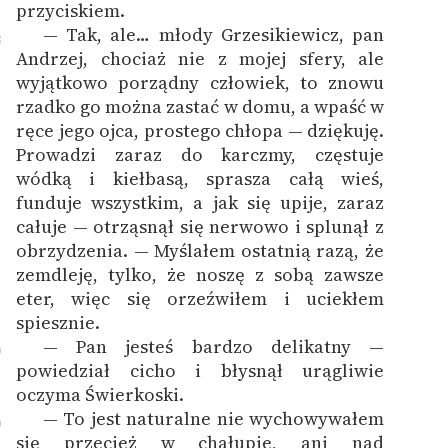
przyciskiem.
— Tak, ale… młody Grzesikiewicz, pan
8
Andrzej, chociaż nie z mojej sfery, ale
wyjątkowo porządny człowiek, to znowu
rzadko go można zastać w domu, a wpaść w
ręce jego ojca, prostego chłopa — dziękuję.
Prowadzi zaraz do karczmy, częstuje
wódką i kiełbasą, sprasza całą wieś,
funduje wszystkim, a jak się upije, zaraz
całuje — otrząsnął się nerwowo i splunął z
obrzydzenia. — Myślałem ostatnią razą, że
zemdleję, tylko, że noszę z sobą zawsze
eter, więc się orzeźwiłem i uciekłem
spiesznie.
— Pan jesteś bardzo delikatny —
9
powiedział cicho i błysnął urągliwie
oczyma Świerkoski.
— To jest naturalne nie wychowywałem
0
się przecież w chałupie, ani nad