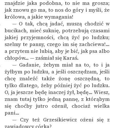
znajdzie jaka podobna, to nie ma grosza;
jak znowu go ma, to nos do góry i myśli, że
królowa, a jakie wymagania!
— O tak, chcą jadać, muszą chodzić w
9
bucikach, mieć suknię, potrzebują czasami
jakiej przyjemności, chcą żyć po ludzku;
szelmy te panny, czego im się zachciewa!…
a przytem nie lubią, aby je bić, jak psa albo
chłopów… — zaśmiał się Karaś.
— Gadanie, żebym miał na to, to i ja
0
żyłbym po ludzku, a jeśli oszczędzam, jeśli
chcę znaleźć także żonę oszczędną, to
tylko dlatego, żeby później żyć po ludzku.
O, ja jeszcze będę inaczej żył, będę… Wiesz,
znam tutaj tylko jedną pannę, z którąbym
się choćby jutro ożenił, chociaż wielka
pani…
— Czy też Grzesikiewicz ożeni się z
1
zawiadowcy córką?