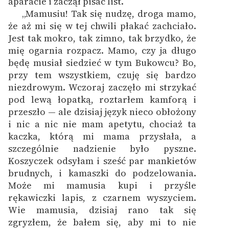
aparacie i zaczął pisać list.
„Mamusiu! Tak się nudzę, droga mamo,
Zasady wykorzystania
że aż mi się w tej chwili płakać zachciało.
Wolnych Lektur
Jest tak mokro, tak zimno, tak brzydko, że
mię ogarnia rozpacz. Mamo, czy ja długo
Logotypy
będę musiał siedzieć w tym Bukowcu? Bo,
przy tem wszystkiem, czuję się bardzo
Materiały promocyjne
niezdrowym. Wczoraj zaczęło mi strzykać
Polityka prywatności
pod lewą łopatką, roztarłem kamforą i
przeszło — ale dzisiaj język nieco obłożony
Regulamin biblioteki
i nic a nic nie mam apetytu, chociaż ta
kaczka, którą mi mama przysłała, a
Dane fundacji i
szczególnie nadzienie było pyszne.
sprawozdania finansowe
Koszyczek odsyłam i sześć par mankietów
Regulamin darowizn
brudnych, i kamaszki do podzelowania.
Może mi mamusia kupi i przyśle
Informacja o treściach
rękawiczki lapis, z czarnem wyszyciem.
wrażliwych
Wie mamusia, dzisiaj rano tak się
zgryzłem, że bałem się, aby mi to nie
Deklaracja dostępności