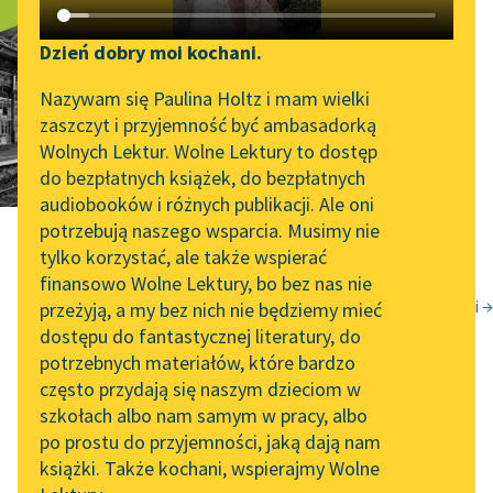
Katalog DAISY
Zgłoś brak utworu
Fermenty, tom
Podkasty o książkach
Dzień dobry moi kochani.
pierwszy
Aktualności
Narzędzia
Nazywam się Paulina Holtz i mam wielki
zaszczyt i przyjemność być ambasadorką
„Prokurator Alicja Horn”
Mapa Wolnych Lektur
Wolnych Lektur. Wolne Lektury to dostęp
do słuchania
do bezpłatnych książek, do bezpłatnych
Leśmianator
audiobooków i różnych publikacji. Ale oni
Byliśmy częścią AI Impact
potrzebują naszego wsparcia. Musimy nie
Przewodnik dla piszących i
Lab
tylko korzystać, ale także wspierać
czytających
finansowo Wolne Lektury, bo bez nas nie
Zapraszamy na spotkanie
Fermenty, tom drugi →
przeżyją, a my bez nich nie będziemy mieć
online z tłumaczkami
Władysław Stanisław Reymont
dostępu do fantastycznej literatury, do
literatury skandynawskiej
API
potrzebnych materiałów, które bardzo
Fermenty
Spotkanie z Katarzyną
OAI-PMH
często przydają się naszym dzieciom w
Tunkiel w Oslo
szkołach albo nam samym w pracy, albo
Widget Wolnych Lektur
po prostu do przyjemności, jaką dają nam
102. lata temu zmarł
książki. Także kochani, wspierajmy Wolne
Przypisy
Joseph Conrad