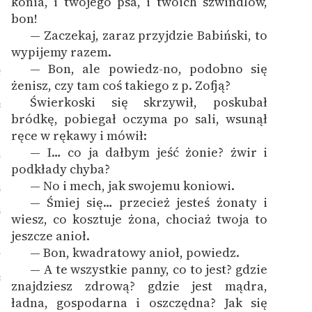
konia, i twojego psa, i twoich szwindlów,
bon!
— Zaczekaj, zaraz przyjdzie Babiński, to
1
wypijemy razem.
— Bon, ale powiedz-no, podobno się
2
żenisz, czy tam coś takiego z p. Zofją?
Świerkoski się skrzywił, poskubał
3
bródkę, pobiegał oczyma po sali, wsunął
ręce w rękawy i mówił:
— I… co ja dałbym jeść żonie? żwir i
4
podkłady chyba?
— No i mech, jak swojemu koniowi.
5
— Śmiej się… przecież jesteś żonaty i
6
wiesz, co kosztuje żona, chociaż twoja to
jeszcze anioł.
— Bon, kwadratowy anioł, powiedz.
7
— A te wszystkie panny, co to jest? gdzie
8
znajdziesz zdrową? gdzie jest mądra,
ładna, gospodarna i oszczędna? Jak się