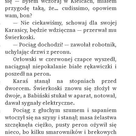
się — byłem wczoraj w Kielcach, miałem
przygodę taką, że… cudissimo, opowiem
wam, bon?
— Nie ciekawiśmy, schowaj dla swojej
9
Karasicy, będzie wdzięczna — przerwał mu
Świerkoski.
— Pociąg dochodzi! — zawołał robotnik,
0
uchylając drzwi z peronu.
Orłowski w czerwonej czapce wyszedł,
1
naciągnął niepokalanie białe rękawiczki i
poszedł na peron.
Karaś stanął na stopniach przed
2
dworcem. Świerkoski znowu się złożył w
dwoje, a Babiński stukał w aparat, notował,
dawał sygnały elektryczne.
Pociąg z głuchym szumem i sapaniem
3
wtoczył się na szyny i stanął; masa żelastwa
szczęknęła ciężko, pusty peron ożywił się
nieco, bo kilku smarowników i brekowych