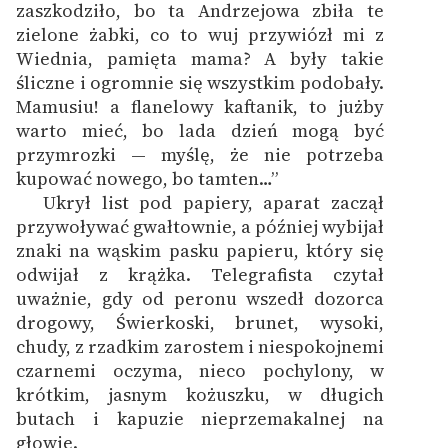
zaszkodziło, bo ta Andrzejowa zbiła te
zielone żabki, co to wuj przywiózł mi z
Wiednia, pamięta mama? A były takie
śliczne i ogromnie się wszystkim podobały.
Mamusiu! a flanelowy kaftanik, to jużby
warto mieć, bo lada dzień mogą być
przymrozki — myślę, że nie potrzeba
kupować nowego, bo tamten…”
Ukrył list pod papiery, aparat zaczął
przywoływać gwałtownie, a później wybijał
znaki na wąskim pasku papieru, który się
odwijał z krążka. Telegrafista czytał
uważnie, gdy od peronu wszedł dozorca
drogowy, Świerkoski, brunet, wysoki,
chudy, z rzadkim zarostem i niespokojnemi
czarnemi oczyma, nieco pochylony, w
krótkim, jasnym kożuszku, w długich
butach i kapuzie nieprzemakalnej na
głowie.