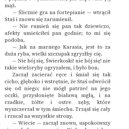
mąż.
— Ślicznie gra na fortepianie — wtrącił
3
Staś i znowu się zarumienił.
— Nie rumień się pan tak dziewiczo,
4
afekty umieściłeś pan godnie; to mi się
podoba.
— Jak na marnego Karasia, jest to za
5
duża ryba, wielki szczupak zgryzłby cię.
— Nie bój się, Świerkoski! nie bój się! nie
6
takie wieloryby ogryzałem, i było bon.
Zaczął zacierać ręce i śmiał się tak
7
cicho, głęboko i wstrętnie, że Staś odwrócił
się od niego; nie mógł patrzeć na jego
oczki, przysłonięte białawą mgłą, i na
rzadkie, żółte i ostre zęby, które
wyszczerzał w tym śmiechu. Trząsł się cały
i rzucał na wszystkie strony.
— Wiecie — zaczął znowu, uspokoiwszy
8