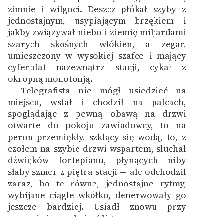
Ręce pełne poezji
zimnie i wilgoci. Deszcz płókał szyby z
jednostajnym, usypiającym brzękiem i
Kolekcje edukacyjne
jakby związywał niebo i ziemię miljardami
twórców przechodzących
szarych skośnych włókien, a zegar,
do domeny publicznej,
umieszczony w wysokiej szafce i mający
lektur szkolnych oraz
cyferblat nazewnątrz stacji, cykał z
Starego Testamentu
okropną monotonją.
Telegrafista nie mógł usiedzieć na
Odkurzamy bohaterów
miejscu, wstał i chodził na palcach,
Szkoła Poezji Wolnych
spoglądając z pewną obawą na drzwi
Lektur
otwarte do pokoju zawiadowcy, to na
peron przemiękły, szklący się wodą, to, z
O nas
czołem na szybie drzwi wspartem, słuchał
dźwięków fortepianu, płynących niby
Kontakt
słaby szmer z piętra stacji — ale odchodził
O projekcie
zaraz, bo te równe, jednostajne rytmy,
wybijane ciągle wkółko, denerwowały go
Zespół
jeszcze bardziej. Usiadł znowu przy