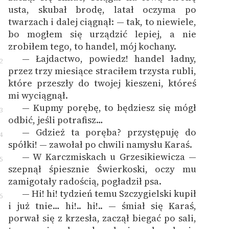
usta, skubał brodę, latał oczyma po
twarzach i dalej ciągnął: — tak, to niewiele,
bo mogłem się urządzić lepiej, a nie
zrobiłem tego, to handel, mój kochany.
— Łajdactwo, powiedz! handel ładny,
2
przez trzy miesiące straciłem trzysta rubli,
które przeszły do twojej kieszeni, któreś
mi wyciągnął.
— Kupmy porębę, to będziesz się mógł
3
odbić, jeśli potrafisz…
— Gdzież ta poręba? przystępuję do
4
spółki! — zawołał po chwili namysłu Karaś.
— W Karczmiskach u Grzesikiewicza —
5
szepnął śpiesznie Świerkoski, oczy mu
zamigotały radością, pogładził psa.
— Hi! hi! tydzień temu Szczygielski kupił
6
i już tnie… hi!.. hi!.. — śmiał się Karaś,
porwał się z krzesła, zaczął biegać po sali,