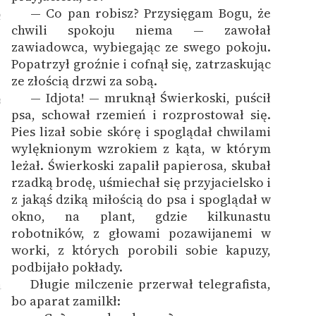
— Co pan robisz? Przysięgam Bogu, że
2
chwili spokoju niema — zawołał
zawiadowca, wybiegając ze swego pokoju.
Popatrzył groźnie i cofnął się, zatrzaskując
ze złością drzwi za sobą.
— Idjota! — mruknął Świerkoski, puścił
3
psa, schował rzemień i rozprostował się.
Pies lizał sobie skórę i spoglądał chwilami
wylęknionym wzrokiem z kąta, w którym
leżał. Świerkoski zapalił papierosa, skubał
rzadką brodę, uśmiechał się przyjacielsko i
z jakąś dziką miłością do psa i spoglądał w
okno, na plant, gdzie kilkunastu
robotników, z głowami pozawijanemi w
worki, z których porobili sobie kapuzy,
podbijało pokłady.
Długie milczenie przerwał telegrafista,
4
bo aparat zamilkł: