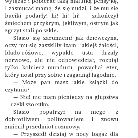
wytężać i pobierać taką malutką pensyjkę,
i zasmucać mamę, że się nudzi, i że mu się
buciki podarły! hi! hi! hi! — zakończył
śmiechem przykrym, jękliwym, ostrym jak
zgrzyt stali po szkle.
Stasio się zarumienił jak dziewczyna,
4
oczy mu się zaszkliły łzami jakiejś żałości,
blado-różowe, wypukłe usta drżały
nerwowo, ale nie odpowiedział, rozpiął
tylko kołnierz munduru, powąchał eter,
który nosił przy sobie i zagadnął łagodnie.
— Może pan masz jakie książki do
5
czytania?
— Nie! nie mam pieniędzy na głupstwa
6
— rzekł szorstko.
Stasio popatrzył na niego z
7
dobrotliwem politowaniem i znowu
zmienił przedmiot rozmowy.
— Przyszedł dzisiaj w nocy bagaż dla
8