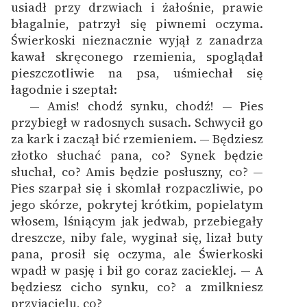
usiadł przy drzwiach i żałośnie, prawie
błagalnie, patrzył się piwnemi oczyma.
Świerkoski nieznacznie wyjął z zanadrza
kawał skręconego rzemienia, spoglądał
pieszczotliwie na psa, uśmiechał się
łagodnie i szeptał:
— Amis! chodź synku, chodź! — Pies
1
przybiegł w radosnych susach. Schwycił go
za kark i zaczął bić rzemieniem. — Będziesz
złotko słuchać pana, co? Synek będzie
słuchał, co? Amis będzie posłuszny, co? —
Pies szarpał się i skomlał rozpaczliwie, po
jego skórze, pokrytej krótkim, popielatym
włosem, lśniącym jak jedwab, przebiegały
dreszcze, niby fale, wyginał się, lizał buty
pana, prosił się oczyma, ale Świerkoski
wpadł w pasję i bił go coraz zacieklej. — A
będziesz cicho synku, co? a zmilkniesz
przyjacielu, co?