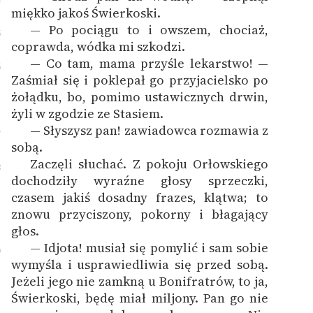
miękko jakoś Świerkoski.
— Po pociągu to i owszem, chociaż,
5
coprawda, wódka mi szkodzi.
— Co tam, mama przyśle lekarstwo! —
6
Zaśmiał się i poklepał go przyjacielsko po
żołądku, bo, pomimo ustawicznych drwin,
żyli w zgodzie ze Stasiem.
— Słyszysz pan! zawiadowca rozmawia z
7
sobą.
Zaczęli słuchać. Z pokoju Orłowskiego
8
dochodziły wyraźne głosy sprzeczki,
czasem jakiś dosadny frazes, klątwa; to
znowu przyciszony, pokorny i błagający
głos.
— Idjota! musiał się pomylić i sam sobie
9
wymyśla i usprawiedliwia się przed sobą.
Jeżeli jego nie zamkną u Bonifratrów, to ja,
Świerkoski, będę miał miljony. Pan go nie