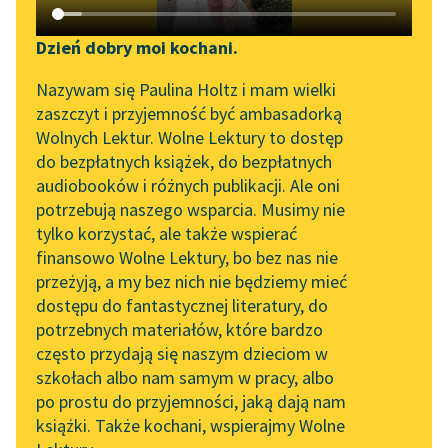
Katalog DAISY
Zgłoś brak utworu
Józef Czechowicz
Podkasty o książkach
Dzień dobry moi kochani.
Dzisiaj Verdun
Aktualności
Narzędzia
Nazywam się Paulina Holtz i mam wielki
zaszczyt i przyjemność być ambasadorką
oczy mkną na kolumnę
„Prokurator Alicja Horn”
Mapa Wolnych Lektur
Wolnych Lektur. Wolne Lektury to dostęp
ogłoszeń bo ona z
do słuchania
do bezpłatnych książek, do bezpłatnych
chlebem
Leśmianator
audiobooków i różnych publikacji. Ale oni
od wewnątrz czuje
Byliśmy częścią AI Impact
potrzebują naszego wsparcia. Musimy nie
Przewodnik dla piszących i
Lab
mózg wojenną
tylko korzystać, ale także wspierać
czytających
czerwoną...
finansowo Wolne Lektury, bo bez nas nie
Zapraszamy na spotkanie
przeżyją, a my bez nich nie będziemy mieć
online z tłumaczkami
Czytaj więcej
dostępu do fantastycznej literatury, do
literatury skandynawskiej
API
potrzebnych materiałów, które bardzo
Spotkanie z Katarzyną
OAI-PMH
często przydają się naszym dzieciom w
Tunkiel w Oslo
szkołach albo nam samym w pracy, albo
Widget Wolnych Lektur
po prostu do przyjemności, jaką dają nam
102. lata temu zmarł
książki. Także kochani, wspierajmy Wolne
Przypisy
Motyw: Chleb
Joseph Conrad