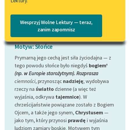
Lektury.
„Marzenie o Oriencie”
Katalog
Czytaj więcej
Sophie Elkan
Katalog w formacie PDF
Blog
Wesprzyj Wolne Lektury — teraz,
zanim zapomnisz
Lektury szkolne i klasyka
Motyw: Słońce
literatury do słuchania dla
uczennic i uczniów z
Prymarną jego cechą jest siła życiodajna — z
niepełnosprawnościami
tego powodu słońce było niegdyś
bogiem'
(np. w Europie starożytnym). Rozprasza
E-kolekcja lektur
ciemności
, przynosząc
nadzieję
; wydobywa
szkolnych i literatury do
rzeczy na
światło
dzienne (a więc też
słuchania dla uczennic i
uczniów z
wyjaśnia, odkrywa
tajemnice
). W
niepełnosprawnościami
chrześcijaństwie powiązane zostało z Bogiem
Ojcem, a także jego synem,
Chrystusem
—
Feministyczne inspiracje.
jako tym, który przynosi
prawdę
i wyjaśnia
Popularyzacja
ludziom zamiary boskie. Motywem tym
skandynawskiej literatury