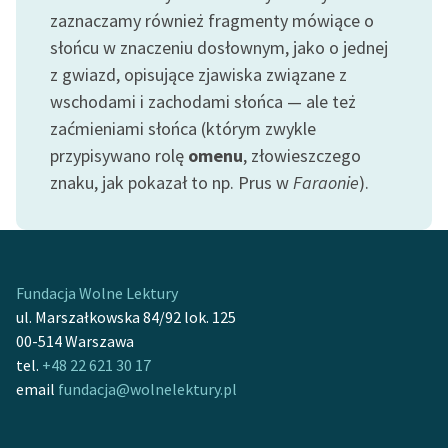
feministycznej
zaznaczamy również fragmenty mówiące o
słońcu w znaczeniu dosłownym, jako o jednej
Ręce pełne poezji
z gwiazd, opisujące zjawiska związane z
Kolekcje edukacyjne
wschodami i zachodami słońca — ale też
twórców przechodzących
zaćmieniami słońca (którym zwykle
do domeny publicznej,
przypisywano rolę
omenu
, złowieszczego
lektur szkolnych oraz
znaku, jak pokazał to np. Prus w
Faraonie
).
Starego Testamentu
Odkurzamy bohaterów
Szkoła Poezji Wolnych
Fundacja Wolne Lektury
Lektur
ul. Marszałkowska 84/92 lok. 125
O nas
00-514 Warszawa
tel.
+48 22 621 30 17
Kontakt
email
fundacja@wolnelektury.pl
O projekcie