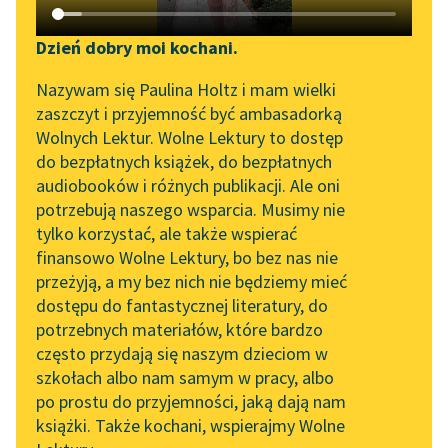
Katalog DAISY
Zgłoś brak utworu
Podkasty o książkach
Dzień dobry moi kochani.
Aktualności
Narzędzia
Nazywam się Paulina Holtz i mam wielki
Tytus Czyżewski
zaszczyt i przyjemność być ambasadorką
Zapraszamy na spotkanie
Mapa Wolnych Lektur
Osioł i słońce w
Wolnych Lektur. Wolne Lektury to dostęp
online z tłumaczkami
do bezpłatnych książek, do bezpłatnych
metamorfozie
Leśmianator
literatury skandynawskiej
audiobooków i różnych publikacji. Ale oni
potrzebują naszego wsparcia. Musimy nie
Przewodnik dla piszących i
Słońce w dobrym
Spotkanie z Katarzyną
tylko korzystać, ale także wspierać
czytających
humorze
Tunkiel w Oslo
finansowo Wolne Lektury, bo bez nas nie
Świetny cudowny
przeżyją, a my bez nich nie będziemy mieć
Wolne Lektury na 32.
omen
dostępu do fantastycznej literatury, do
Pol’and’Rock Festivalu
API
Bon jour
, kochane
potrzebnych materiałów, które bardzo
„Kochanek Lady
OAI-PMH
słońce
często przydają się naszym dzieciom w
Chatterley” do słuchania
Elektro-lampo oko
szkołach albo nam samym w pracy, albo
Widget Wolnych Lektur
na Wolnych Lekturach
po prostu do przyjemności, jaką dają nam
dnia,
książki. Także kochani, wspierajmy Wolne
Przypisy
Magistracki...
Nowy audiobook –