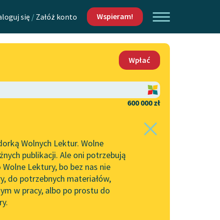
Wspieram!
aloguj się
/
Załóż konto
O nas
Wpłać
Lektur
Kontakt
O projekcie
600 000 zł
 piszących i
Zespół
dorką Wolnych Lektur. Wolne
Zasady wykorzystania
ych publikacji. Ale oni potrzebują
Wolnych Lektur
 Wolne Lektury, bo bez nas nie
Logotypy
ry, do potrzebnych materiałów,
ym w pracy, albo po prostu do
h Lektur
Materiały promocyjne
ry.
Polityka prywatności
w: Walka