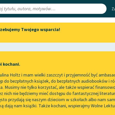
Z
rzebujemy Twojego wsparcia!
Aktualności
Narzędzia
e Lektury
„Prokurator Alicja Horn” do
Mapa Wolnych 
słuchania
irmami
Leśmianator
Byliśmy częścią AI Impact Lab
ewsletter
Przewodnik dla
i kochani.
Zapraszamy na spotkanie
czytających
online z tłumaczkami
lina Holtz i mam wielki zaszczyt i przyjemność być ambasa
literatury skandynawskiej
ze
Co Kasia robiła
p do bezpłatnych książek, do bezpłatnych audiobooków i różn
API
Spotkanie z Katarzyną Tunkiel
. Musimy nie tylko korzystać, ale także wspierać finansowo
ce redakcyjne
w Oslo
OAI-PMH
ez nich nie będziemy mieć dostępu do fantastycznej literatu
ęsto przydają się naszym dzieciom w szkołach albo nam sam
102. lata temu zmarł Joseph
Widget Wolnyc
Conrad
ką dają nam książki. Także kochani, wspierajmy Wolne Lektu
oru
Przypisy
oolidge
Blog
Moty