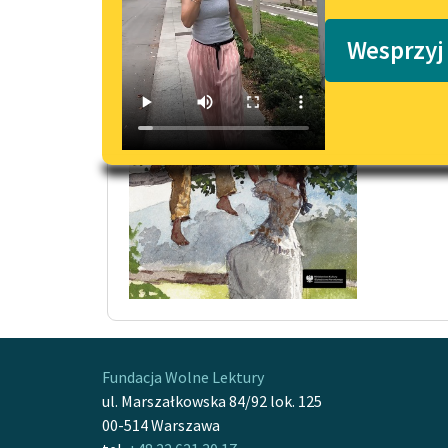
Podkasty o książkach
Co Ka
Wesprzyj
To był
Kasia b
Czytaj
Fundacja Wolne Lektury
ul. Marszałkowska 84/92 lok. 125
00-514 Warszawa