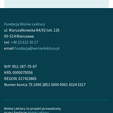
Zasady wykorzystania
Wolnych Lektur
Fundacja Wolne Lektury
Logotypy
ul. Marszałkowska 84/92 lok. 125
00-514 Warszawa
Materiały promocyjne
tel.
+48 22 621 30 17
Polityka prywatności
email
fundacja@wolnelektury.pl
Regulamin biblioteki
NIP: 952-187-70-87
Dane fundacji i
KRS: 0000070056
sprawozdania finansowe
REGON: 017423865
Regulamin darowizn
Numer konta: 75 1090 2851 0000 0001 4324 3317
Informacja o treściach
wrażliwych
Wolne Lektury to projekt prowadzony
Deklaracja dostępności
przez fundację
Wolne Lektury
.