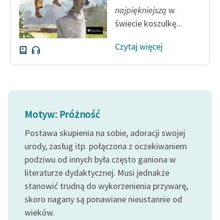
Ręce pełne poezji
najpiękniejszą
w
świecie koszulkę...
Kolekcje edukacyjne
twórców przechodzących
Czytaj więcej
do domeny publicznej,
lektur szkolnych oraz
Starego Testamentu
Odkurzamy bohaterów
Szkoła Poezji Wolnych
Motyw: Próżność
Lektur
Postawa skupienia na sobie, adoracji swojej
O nas
urody, zasług itp. połączona z oczekiwaniem
podziwu od innych była często ganiona w
Kontakt
literaturze dydaktycznej. Musi jednakże
O projekcie
stanowić trudną do wykorzenienia przywarę,
skoro nagany są ponawiane nieustannie od
Zespół
wieków.