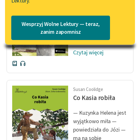
Lektury.
Choroba zaś jest tak
Katalog
Blog
przykrą rzeczą sama
Katalog w formacie PDF
przez się, że chore
Wesprzyj Wolne Lektury — teraz,
osoby muszą być
Lektury szkolne i klasyka
zanim zapomnisz
niezmiernie...
literatury do słuchania dla
uczennic i uczniów z
Czytaj więcej
niepełnosprawnościami
E-kolekcja lektur
szkolnych i literatury do
słuchania dla uczennic i
uczniów z
Susan Coolidge
niepełnosprawnościami
Co Kasia robiła
Feministyczne inspiracje.
— Kuzynka Helena jest
Popularyzacja
wyjątkowo miła —
skandynawskiej literatury
powiedziała do Józi —
feministycznej
ma na sobie