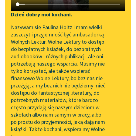
Katalog DAISY
Zgłoś brak utworu
Susan Coolidge
Podkasty o książkach
Dzień dobry moi kochani.
Co Kasia robiła
Aktualności
Narzędzia
Nazywam się Paulina Holtz i mam wielki
zaszczyt i przyjemność być ambasadorką
Powiem ci, Kasiu, co o
„Prokurator Alicja Horn”
Mapa Wolnych Lektur
Wolnych Lektur. Wolne Lektury to dostęp
tym myślę: piękne
do słuchania
do bezpłatnych książek, do bezpłatnych
rzeczy nie czynią
Leśmianator
audiobooków i różnych publikacji. Ale oni
człowieka bardziej
Byliśmy częścią AI Impact
potrzebują naszego wsparcia. Musimy nie
Przewodnik dla piszących i
Lab
próżnym niż...
tylko korzystać, ale także wspierać
czytających
finansowo Wolne Lektury, bo bez nas nie
Zapraszamy na spotkanie
Czytaj więcej
przeżyją, a my bez nich nie będziemy mieć
online z tłumaczkami
dostępu do fantastycznej literatury, do
literatury skandynawskiej
API
potrzebnych materiałów, które bardzo
Spotkanie z Katarzyną
OAI-PMH
często przydają się naszym dzieciom w
Tunkiel w Oslo
szkołach albo nam samym w pracy, albo
Susan Coolidge
Widget Wolnych Lektur
po prostu do przyjemności, jaką dają nam
Co Kasia robiła
102. lata temu zmarł
książki. Także kochani, wspierajmy Wolne
Przypisy
Joseph Conrad