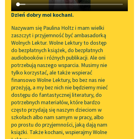
Katalog DAISY
Zgłoś brak utworu
Susan Coolidge
Podkasty o książkach
Dzień dobry moi kochani.
Co Kasia robiła
Aktualności
Narzędzia
Nazywam się Paulina Holtz i mam wielki
zaszczyt i przyjemność być ambasadorką
Prawda ma jakiś
Zapraszamy na spotkanie
Mapa Wolnych Lektur
Wolnych Lektur. Wolne Lektury to dostęp
powab, ułatwiający
online z tłumaczkami
do bezpłatnych książek, do bezpłatnych
wypowiadanie jej
Leśmianator
literatury skandynawskiej
audiobooków i różnych publikacji. Ale oni
nawet w
potrzebują naszego wsparcia. Musimy nie
Przewodnik dla piszących i
Spotkanie z Katarzyną
najtrudniejszym
tylko korzystać, ale także wspierać
czytających
Tunkiel w Oslo
położeniu, o czym
finansowo Wolne Lektury, bo bez nas nie
przekonała się...
przeżyją, a my bez nich nie będziemy mieć
Wolne Lektury na 32.
dostępu do fantastycznej literatury, do
Pol’and’Rock Festivalu
API
Czytaj więcej
potrzebnych materiałów, które bardzo
„Kochanek Lady
OAI-PMH
często przydają się naszym dzieciom w
Chatterley” do słuchania
szkołach albo nam samym w pracy, albo
Widget Wolnych Lektur
na Wolnych Lekturach
po prostu do przyjemności, jaką dają nam
Susan Coolidge
książki. Także kochani, wspierajmy Wolne
Przypisy
Co Kasia robiła
Nowy audiobook –