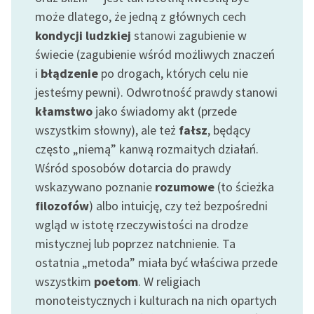
feministycznej
może dlatego, że jedną z głównych cech
kondycji ludzkiej
stanowi zagubienie w
Ręce pełne poezji
świecie (zagubienie wśród możliwych znaczeń
Kolekcje edukacyjne
i
błądzenie
po drogach, których celu nie
twórców przechodzących
jesteśmy pewni). Odwrotność prawdy stanowi
do domeny publicznej,
kłamstwo
jako świadomy akt (przede
lektur szkolnych oraz
wszystkim słowny), ale też
fałsz
, będący
Starego Testamentu
często „niemą” kanwą rozmaitych działań.
Odkurzamy bohaterów
Wśród sposobów dotarcia do prawdy
wskazywano poznanie
rozumowe
(to ścieżka
Szkoła Poezji Wolnych
filozofów
) albo intuicję, czy też bezpośredni
Lektur
wgląd w istotę rzeczywistości na drodze
O nas
mistycznej lub poprzez natchnienie. Ta
ostatnia „metoda” miała być właściwa przede
Kontakt
wszystkim
poetom
. W religiach
O projekcie
monoteistycznych i kulturach na nich opartych