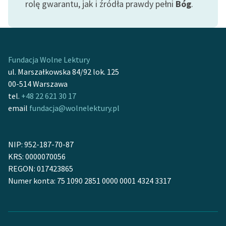
rolę gwarantu, jak i źródła prawdy pełni
Bóg
.
Zespół
Zasady wykorzystania
Wolnych Lektur
Fundacja Wolne Lektury
ul. Marszałkowska 84/92 lok. 125
Logotypy
00-514 Warszawa
tel.
+48 22 621 30 17
Materiały promocyjne
email
fundacja@wolnelektury.pl
Polityka prywatności
Regulamin biblioteki
NIP: 952-187-70-87
KRS: 0000070056
Dane fundacji i
REGON: 017423865
sprawozdania finansowe
Numer konta: 75 1090 2851 0000 0001 4324 3317
Regulamin darowizn
Informacja o treściach
wrażliwych