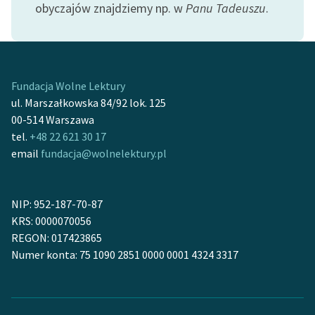
obyczajów znajdziemy np. w
Panu Tadeuszu
.
Zespół
Zasady wykorzystania
Wolnych Lektur
Fundacja Wolne Lektury
ul. Marszałkowska 84/92 lok. 125
Logotypy
00-514 Warszawa
Materiały promocyjne
tel.
+48 22 621 30 17
email
fundacja@wolnelektury.pl
Polityka prywatności
Regulamin biblioteki
NIP: 952-187-70-87
Dane fundacji i
KRS: 0000070056
sprawozdania finansowe
REGON: 017423865
Numer konta: 75 1090 2851 0000 0001 4324 3317
Regulamin darowizn
Informacja o treściach
wrażliwych