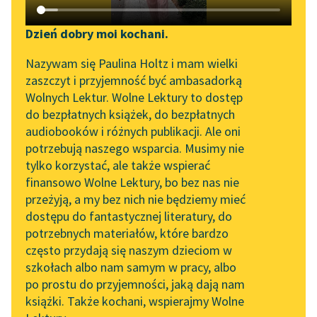
Katalog DAISY
Zgłoś brak utworu
Susan Coolidge
Podkasty o książkach
Dzień dobry moi kochani.
Co Kasia robiła
Aktualności
Narzędzia
Nazywam się Paulina Holtz i mam wielki
zaszczyt i przyjemność być ambasadorką
Dla Józi i Elżbietki
Spotkanie z Katarzyną
Mapa Wolnych Lektur
Wolnych Lektur. Wolne Lektury to dostęp
niedziela zaczynała się
Tunkiel w Oslo
do bezpłatnych książek, do bezpłatnych
niejako w sobotę
Leśmianator
audiobooków i różnych publikacji. Ale oni
wieczór, gdy się kładły
Wolne Lektury na 32.
potrzebują naszego wsparcia. Musimy nie
Przewodnik dla piszących i
Pol’and’Rock Festivalu
spać...
tylko korzystać, ale także wspierać
czytających
finansowo Wolne Lektury, bo bez nas nie
„Kochanek Lady
Czytaj więcej
przeżyją, a my bez nich nie będziemy mieć
Chatterley” do słuchania
dostępu do fantastycznej literatury, do
na Wolnych Lekturach
API
potrzebnych materiałów, które bardzo
Nowy audiobook –
OAI-PMH
często przydają się naszym dzieciom w
„Marzenie o Oriencie”
szkołach albo nam samym w pracy, albo
Susan Coolidge
Widget Wolnych Lektur
Sophie Elkan
po prostu do przyjemności, jaką dają nam
Co Kasia robiła
książki. Także kochani, wspierajmy Wolne
Przypisy
Kolekcja Nadwyraz.com x