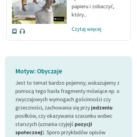
papieru i zobaczyć,
feministycznej
który...
Ręce pełne poezji
Czytaj więcej
Kolekcje edukacyjne
twórców przechodzących
do domeny publicznej,
lektur szkolnych oraz
Starego Testamentu
Motyw: Obyczaje
Odkurzamy bohaterów
Jest to temat bardzo pojemny; wskazujemy z
Szkoła Poezji Wolnych
pomocą tego hasła fragmenty mówiące np. o
Lektur
zwyczajowych wymogach gościnności czy
O nas
grzeczności, zachowania się przy
jedzeniu
posiłków, czy okazywania szacunku wobec
Kontakt
starszych (uznania czyjejś
pozycji
O projekcie
społecznej
). Sporo przykładów opisów