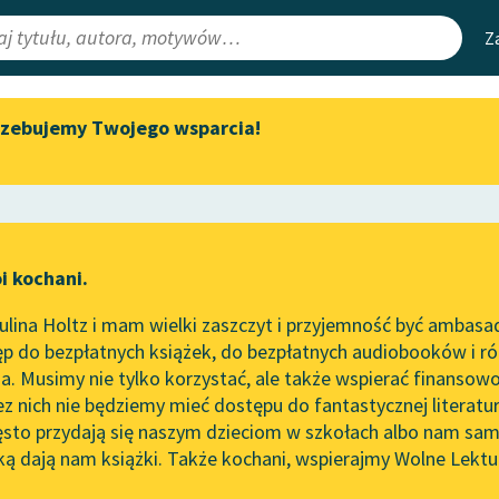
Z
rzebujemy Twojego wsparcia!
Aktualności
Narzędzia
e Lektury
„Prokurator Alicja Horn” do
Mapa Wolnych 
słuchania
irmami
Leśmianator
Byliśmy częścią AI Impact Lab
ewsletter
Przewodnik dla
i kochani.
Zapraszamy na spotkanie
czytających
online z tłumaczkami
lina Holtz i mam wielki zaszczyt i przyjemność być ambasa
literatury skandynawskiej
Co Kasia robiła
p do bezpłatnych książek, do bezpłatnych audiobooków i różn
API
Spotkanie z Katarzyną Tunkiel
. Musimy nie tylko korzystać, ale także wspierać finansowo
ce redakcyjne
w Oslo
OAI-PMH
ez nich nie będziemy mieć dostępu do fantastycznej literatu
ęsto przydają się naszym dzieciom w szkołach albo nam sam
102. lata temu zmarł Joseph
Widget Wolnyc
Conrad
ką dają nam książki. Także kochani, wspierajmy Wolne Lektu
oru
Przypisy
oolidge
Blog
Moty