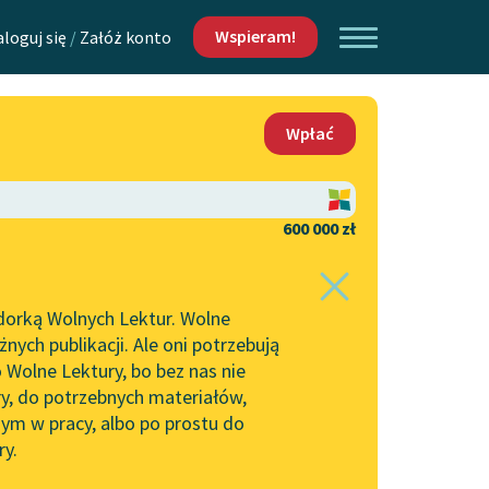
Wspieram!
aloguj się
/
Załóż konto
O nas
Wpłać
Lektur
Kontakt
O projekcie
600 000 zł
 piszących i
Zespół
dorką Wolnych Lektur. Wolne
Zasady wykorzystania
ych publikacji. Ale oni potrzebują
Wolnych Lektur
 Wolne Lektury, bo bez nas nie
Logotypy
ry, do potrzebnych materiałów,
ym w pracy, albo po prostu do
h Lektur
Materiały promocyjne
ry.
Polityka prywatności
w: Bóg