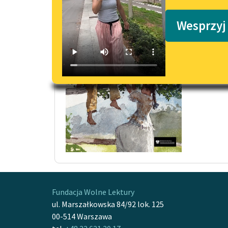
Podkasty o książkach
Co Ka
Wesprzyj
W tej s
wielka
Czytaj
Fundacja Wolne Lektury
ul. Marszałkowska 84/92 lok. 125
00-514 Warszawa