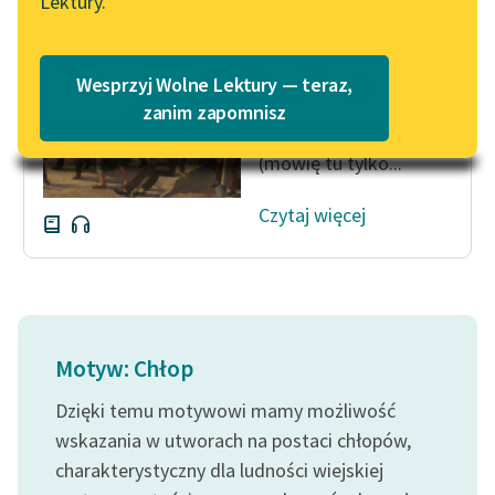
Lektury.
Bodaj że
Katalog
Blog
najstraszniejszą była
Katalog w formacie PDF
katastrofa wyżywienia,
Wesprzyj Wolne Lektury — teraz,
ale na szczęście swoje
Lektury szkolne i klasyka
zanim zapomnisz
mieliśmy przecie
literatury do słuchania dla
(mówię tu tylko...
uczennic i uczniów z
niepełnosprawnościami
Czytaj więcej
E-kolekcja lektur
szkolnych i literatury do
słuchania dla uczennic i
uczniów z
niepełnosprawnościami
Motyw: Chłop
Feministyczne inspiracje.
Dzięki temu motywowi mamy możliwość
Popularyzacja
skandynawskiej literatury
wskazania w utworach na postaci chłopów,
feministycznej
charakterystyczny dla ludności wiejskiej