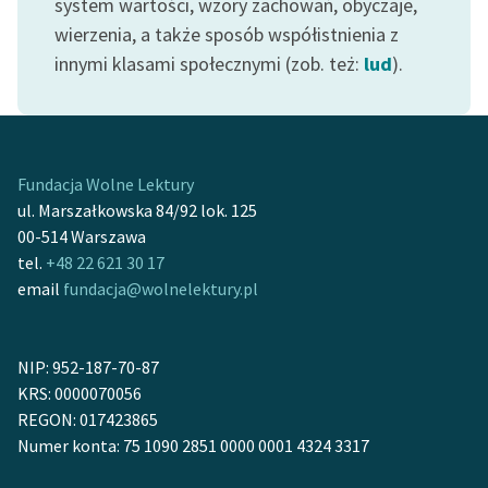
system wartości, wzory zachowań, obyczaje,
Ręce pełne poezji
wierzenia, a także sposób współistnienia z
Kolekcje edukacyjne
innymi klasami społecznymi (zob. też:
lud
).
twórców przechodzących
do domeny publicznej,
lektur szkolnych oraz
Starego Testamentu
Fundacja Wolne Lektury
Odkurzamy bohaterów
ul. Marszałkowska 84/92 lok. 125
00-514 Warszawa
Szkoła Poezji Wolnych
tel.
+48 22 621 30 17
Lektur
email
fundacja@wolnelektury.pl
O nas
Kontakt
NIP: 952-187-70-87
KRS: 0000070056
O projekcie
REGON: 017423865
Numer konta: 75 1090 2851 0000 0001 4324 3317
Zespół