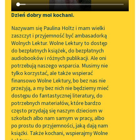
Katalog DAISY
Zgłoś brak utworu
Karel Čapek
Podkasty o książkach
Dzień dobry moi kochani.
Fabryka Absolutu
Aktualności
Narzędzia
Nazywam się Paulina Holtz i mam wielki
zaszczyt i przyjemność być ambasadorką
Możemy to sobie
„Prokurator Alicja Horn”
Mapa Wolnych Lektur
Wolnych Lektur. Wolne Lektury to dostęp
dzisiaj tłumaczyć i
do słuchania
do bezpłatnych książek, do bezpłatnych
wyjaśniać, jak kto chce,
Leśmianator
audiobooków i różnych publikacji. Ale oni
a więc cudownym
Byliśmy częścią AI Impact
potrzebują naszego wsparcia. Musimy nie
Przewodnik dla piszących i
Lab
instynktem naszej...
tylko korzystać, ale także wspierać
czytających
finansowo Wolne Lektury, bo bez nas nie
Zapraszamy na spotkanie
Czytaj więcej
przeżyją, a my bez nich nie będziemy mieć
online z tłumaczkami
dostępu do fantastycznej literatury, do
literatury skandynawskiej
API
potrzebnych materiałów, które bardzo
Spotkanie z Katarzyną
OAI-PMH
często przydają się naszym dzieciom w
Tunkiel w Oslo
szkołach albo nam samym w pracy, albo
Karel Čapek
Widget Wolnych Lektur
po prostu do przyjemności, jaką dają nam
Fabryka Absolutu
102. lata temu zmarł
książki. Także kochani, wspierajmy Wolne
Przypisy
Joseph Conrad