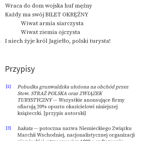
Wraca do dom wojska huf mężny
Każdy ma swój BILET OKRĘŻNY
Wiwat armia siarczysta
Wiwat ziemia ojczysta
I niech żyje król Jagiełło, polski turysta!
0
Przypisy
[1]
Pobudka grunwaldzka ułożona na obchód przez
Stow. STRAŻ POLSKA oraz ZWIĄZEK
TURYSTYCZNY
— Wszystkie anonsujące firmy
ofiarują 20% opustu okazicielowi niniejszej
książeczki. [przypis autorski]
[2]
hakata
— potoczna nazwa Niemieckiego Związku
Marchii Wschodniej, nacjonalistycznej organizacji