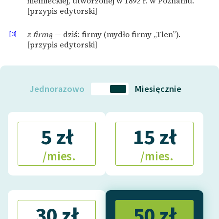
niemieckiej, utworzonej w 1892 r. w Poznaniu.
[przypis edytorski]
[3]
z firmą
— dziś: firmy (mydło firmy „Tlen”).
[przypis edytorski]
Jednorazowo
Miesięcznie
5 zł
15 zł
/mies.
/mies.
30 zł
50 zł