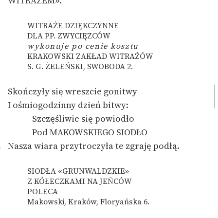
WITRAŻEM».
WITRAŻE DZIĘKCZYNNE
DLA PP. ZWYCIĘZCÓW
wykonuje po cenie kosztu
KRAKOWSKI ZAKŁAD WITRAŻÓW
S. G. ŻELEŃSKI, SWOBODA 2.
Skończyły się wreszcie gonitwy
I ośmiogodzinny dzień bitwy:
Szczęśliwie się powiodło
Pod MAKOWSKIEGO SIODŁO
Nasza wiara przytroczyła te zgraję podłą.
5
SIODŁA «GRUNWALDZKIE»
Z KÓŁECZKAMI NA JEŃCÓW
POLECA
Makowski, Kraków, Floryańska 6.