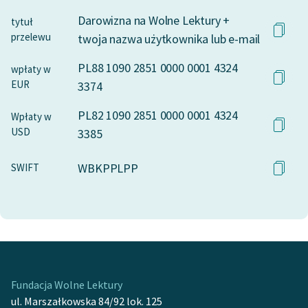
Darowizna na Wolne Lektury +
tytuł
przelewu
twoja nazwa użytkownika lub e-mail
PL88 1090 2851 0000 0001 4324
wpłaty w
EUR
3374
PL82 1090 2851 0000 0001 4324
Wpłaty w
USD
3385
WBKPPLPP
SWIFT
Fundacja Wolne Lektury
ul. Marszałkowska 84/92 lok. 125