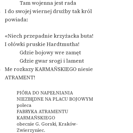
Tam wojenna jest rada
I do swojej wiernej drużby tak król
5
Zasady wykorzystania
powiada:
Wolnych Lektur
Logotypy
«Niech przepadnie krzyżacka buta!
Materiały promocyjne
I ołówki pruskie Hardtmutha!
Gdzie bojowy wre zamęt
Polityka prywatności
Gdzie gwar srogi i lament
Regulamin biblioteki
Me rozkazy KARMAŃSKIEGO niesie
0
ATRAMENT!
Dane fundacji i
sprawozdania finansowe
PIÓRA DO NAPEŁNIANIA
Regulamin darowizn
NIEZBĘDNE NA PLACU BOJOWYM
poleca
Informacja o treściach
FABRYKA ATRAMENTU
wrażliwych
KARMAŃSKIEGO
obecnie G. Gorski, Kraków-
Deklaracja dostępności
Zwierzyniec.