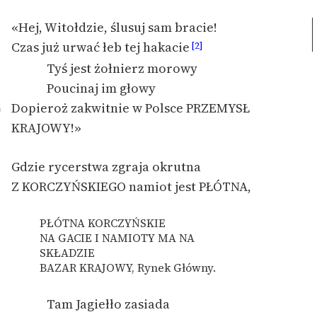
Ręce pełne poezji
«Hej, Witołdzie, ślusuj sam bracie!
Kolekcje edukacyjne
Czas już urwać łeb tej hakacie
[2]
twórców przechodzących
Tyś jest żołnierz morowy
do domeny publicznej,
Poucinaj im głowy
lektur szkolnych oraz
Starego Testamentu
Dopieroż zakwitnie w Polsce PRZEMYSŁ
0
KRAJOWY!»
Odkurzamy bohaterów
Szkoła Poezji Wolnych
Gdzie rycerstwa zgraja okrutna
Lektur
Z KORCZYŃSKIEGO namiot jest PŁÓTNA,
O nas
PŁÓTNA KORCZYŃSKIE
Kontakt
NA GACIE I NAMIOTY MA NA
SKŁADZIE
O projekcie
BAZAR KRAJOWY, Rynek Główny.
Zespół
Tam Jagiełło zasiada