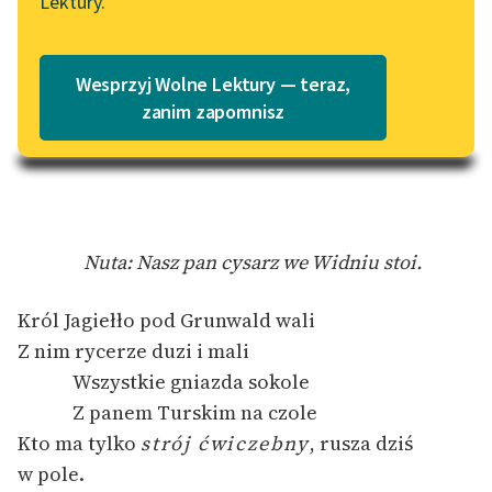
Lektury.
Katalog
Blog
ułożona na obchód przez Stow.
Katalog w formacie PDF
Wesprzyj Wolne Lektury — teraz,
STRAŻ POLSKA oraz ZWIĄZEK
Lektury szkolne i klasyka
zanim zapomnisz
TURYSTYCZNY
[1]
literatury do słuchania dla
uczennic i uczniów z
niepełnosprawnościami
E-kolekcja lektur
szkolnych i literatury do
Nuta: Nasz pan cysarz we Widniu stoi.
słuchania dla uczennic i
uczniów z
Król Jagiełło pod Grunwald wali
niepełnosprawnościami
Z nim rycerze duzi i mali
Wszystkie gniazda sokole
Feministyczne inspiracje.
Popularyzacja
Z panem Turskim na czole
skandynawskiej literatury
Kto ma tylko
strój ćwiczebny
, rusza dziś
feministycznej
w pole.