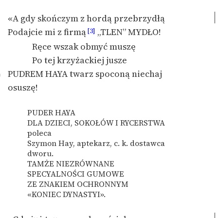
«A gdy skończym z hordą przebrzydłą
Podajcie mi z firmą
„TLEN” MYDŁO!
[3]
Ręce wszak obmyć muszę
Po tej krzyżackiej jusze
PUDREM HAYA twarz spoconą niechaj
0
osuszę!
PUDER HAYA
DLA DZIECI, SOKOŁÓW I RYCERSTWA
poleca
Szymon Hay, aptekarz, c. k. dostawca
dworu.
TAMŻE NIEZRÓWNANE
SPECYALNOŚCI GUMOWE
ZE ZNAKIEM OCHRONNYM
«KONIEC DYNASTYI».