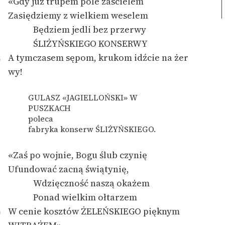
«Gdy już trupem pole zaścielem
Zasiędziemy z wielkiem weselem
Będziem jedli bez przerwy
ŚLIŻYŃSKIEGO KONSERWY
A tymczasem sępom, krukom idźcie na żer
5
wy!
GULASZ «JAGIELLOŃSKI» W
PUSZKACH
poleca
fabryka konserw ŚLIŻYŃSKIEGO.
«Zaś po wojnie, Bogu ślub czynię
Ufundować zacną świątynię,
Wdzięczność naszą okażem
Ponad wielkim ołtarzem
W cenie kosztów ŻELEŃSKIEGO pięknym
0