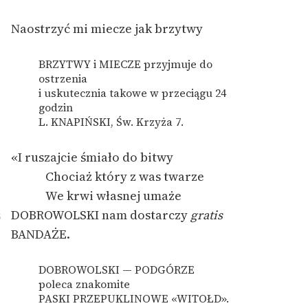
Naostrzyć mi miecze jak brzytwy
BRZYTWY i MIECZE przyjmuje do
ostrzenia
i uskutecznia takowe w przeciągu 24
godzin
L. KNAPIŃSKI, Św. Krzyża 7.
«I ruszajcie śmiało do bitwy
Chociaż który z was twarze
We krwi własnej umaże
DOBROWOLSKI nam dostarczy
gratis
5
BANDAŻE.
DOBROWOLSKI — PODGÓRZE
poleca znakomite
PASKI PRZEPUKLINOWE «WITOŁD».