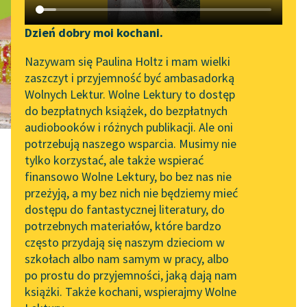
Pobudka
Katalog DAISY
Zgłoś brak utworu
grunwaldzka
Podkasty o książkach
Dzień dobry moi kochani.
Aktualności
Narzędzia
Nazywam się Paulina Holtz i mam wielki
zaszczyt i przyjemność być ambasadorką
„Prokurator Alicja Horn”
Mapa Wolnych Lektur
Wolnych Lektur. Wolne Lektury to dostęp
do słuchania
do bezpłatnych książek, do bezpłatnych
Leśmianator
audiobooków i różnych publikacji. Ale oni
Byliśmy częścią AI Impact
potrzebują naszego wsparcia. Musimy nie
Przewodnik dla piszących i
Lab
tylko korzystać, ale także wspierać
czytających
finansowo Wolne Lektury, bo bez nas nie
Zapraszamy na spotkanie
przeżyją, a my bez nich nie będziemy mieć
online z tłumaczkami
Tadeusz Boy-Żeleński
dostępu do fantastycznej literatury, do
literatury skandynawskiej
API
potrzebnych materiałów, które bardzo
Pobudka
Spotkanie z Katarzyną
OAI-PMH
często przydają się naszym dzieciom w
Tunkiel w Oslo
szkołach albo nam samym w pracy, albo
Widget Wolnych Lektur
po prostu do przyjemności, jaką dają nam
102. lata temu zmarł
grunwaldzka
książki. Także kochani, wspierajmy Wolne
Przypisy
Joseph Conrad