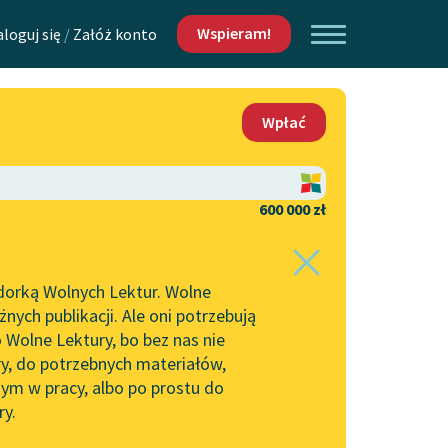
Wspieram!
aloguj się
/
Załóż konto
O nas
Wpłać
Lektur
Kontakt
O projekcie
600 000 zł
 piszących i
Zespół
dorką Wolnych Lektur. Wolne
ą panu w pisaniu
Zasady wykorzystania
ych publikacji. Ale oni potrzebują
Wolnych Lektur
 Wolne Lektury, bo bez nas nie
Logotypy
ry, do potrzebnych materiałów,
ym w pracy, albo po prostu do
h Lektur
Materiały promocyjne
ry.
Polityka prywatności