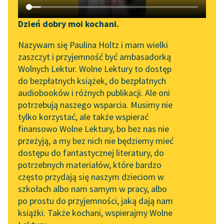
Katalog DAISY
Zgłoś brak utworu
Edgar Allan Poe
Podkasty o książkach
Dzień dobry moi kochani.
Berenice
Aktualności
Narzędzia
Nazywam się Paulina Holtz i mam wielki
zaszczyt i przyjemność być ambasadorką
Nie ma w kraju pałacu
„Prokurator Alicja Horn”
Mapa Wolnych Lektur
Wolnych Lektur. Wolne Lektury to dostęp
bardziej obarczonego
do słuchania
do bezpłatnych książek, do bezpłatnych
sławą i wiekiem niż
Leśmianator
audiobooków i różnych publikacji. Ale oni
moje melancholijne i
Byliśmy częścią AI Impact
potrzebują naszego wsparcia. Musimy nie
Przewodnik dla piszących i
Lab
stare...
tylko korzystać, ale także wspierać
czytających
finansowo Wolne Lektury, bo bez nas nie
Zapraszamy na spotkanie
Czytaj więcej
przeżyją, a my bez nich nie będziemy mieć
online z tłumaczkami
dostępu do fantastycznej literatury, do
literatury skandynawskiej
API
potrzebnych materiałów, które bardzo
Spotkanie z Katarzyną
OAI-PMH
często przydają się naszym dzieciom w
Tunkiel w Oslo
szkołach albo nam samym w pracy, albo
Widget Wolnych Lektur
po prostu do przyjemności, jaką dają nam
102. lata temu zmarł
książki. Także kochani, wspierajmy Wolne
Przypisy
Motyw: Dom
Joseph Conrad