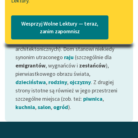
Lektury.
Katalog
W związku z motywem domu myśleliśmy
Blog
raczej o pewnym miejscu wyobraźniowym, niż
Katalog w formacie PDF
Wesprzyj Wolne Lektury — teraz,
o opisach konkretnych budynków (choć i takie,
Lektury szkolne i klasyka
zanim zapomnisz
być może, warte będą zaznaczenia, jeśli niosą
literatury do słuchania dla
ze sobą coś więcej niż np. opis szczegółów
uczennic i uczniów z
architektonicznych). Dom stanowi niekiedy
niepełnosprawnościami
synonim utraconego
raju
(szczególnie dla
E-kolekcja lektur
emigrantów
, wygnańców i
zesłańców
),
szkolnych i literatury do
pierwiastkowego obrazu świata,
słuchania dla uczennic i
dzieciństwa
,
rodziny
,
ojczyzny
. Z drugiej
uczniów z
strony istotne są również w jego przestrzeni
niepełnosprawnościami
szczególne miejsca (zob. też:
piwnica
,
kuchnia
,
salon
,
ogród
).
Feministyczne inspiracje.
Popularyzacja
skandynawskiej literatury
feministycznej