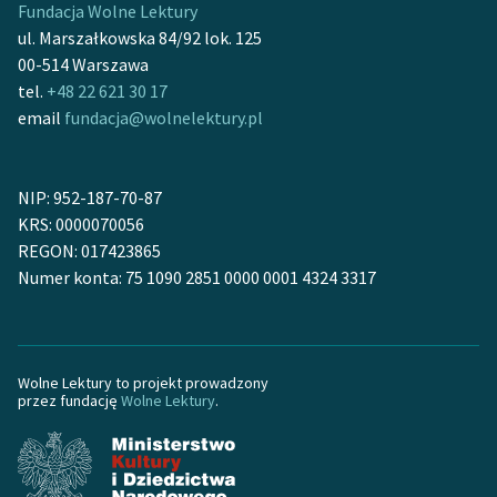
Fundacja Wolne Lektury
Ręce pełne poezji
ul. Marszałkowska 84/92 lok. 125
Kolekcje edukacyjne
00-514 Warszawa
twórców przechodzących
tel.
+48 22 621 30 17
do domeny publicznej,
email
fundacja@wolnelektury.pl
lektur szkolnych oraz
Starego Testamentu
NIP: 952-187-70-87
Odkurzamy bohaterów
KRS: 0000070056
REGON: 017423865
Szkoła Poezji Wolnych
Numer konta: 75 1090 2851 0000 0001 4324 3317
Lektur
O nas
Kontakt
Wolne Lektury to projekt prowadzony
przez fundację
Wolne Lektury
.
O projekcie
Zespół