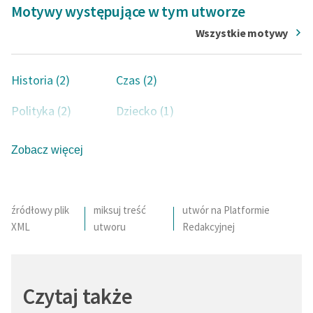
Motywy występujące w tym utworze
Wszystkie motywy
Historia (2)
Czas (2)
Polityka (2)
Dziecko (1)
Dom (1)
Serce (1)
Zobacz więcej
Przywódca (1)
Dzieciństwo (1)
Zima (1)
Woda (1)
źródłowy plik
miksuj treść
utwór na Platformie
XML
utworu
Redakcyjnej
Koń (1)
Czytaj także