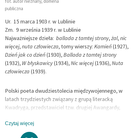
fot. autor nieznany, domena
publiczna
Ur.
15 marca 1903 r. w Lublinie
Zm.
9 września 1939 r. w Lublinie
Najważniejsze dzieła:
ballada z tamtej strony
,
żal
,
nic
więcej
,
nuta człowiecza
, tomy wierszy:
Kamień
(1927),
Dzień jak co dzień
(1930),
Ballada z tamtej strony
(1932),
W błyskawicy
(1934),
Nic więcej
(1936),
Nuta
człowiecza
(1939).
Polski poeta dwudziestolecia międzywojennego, w
latach trzydziestych związany z grupą literacką
Kwadryga, przedstawiciel tzw. drugiej Awangardy,
której twórczość cechował katastrofizm. Jako
ochotnik jeszcze przed zdaniem matury wziął udział w
Czytaj więcej
wojnie polsko-bolszewickiej 1920 r. Z wykształcenia,