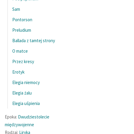
Ręce pełne poezji
Sam
Kolekcje edukacyjne
Pontorson
twórców przechodzących
do domeny publicznej,
Preludium
lektur szkolnych oraz
Ballada z tamtej strony
Starego Testamentu
O matce
Odkurzamy bohaterów
Przez kresy
Szkoła Poezji Wolnych
Erotyk
Lektur
Elegia niemocy
O nas
Elegia żalu
Kontakt
Elegia uśpienia
O projekcie
Epoka:
Dwudziestolecie
Zespół
międzywojenne
Rodzaj:
Liryka