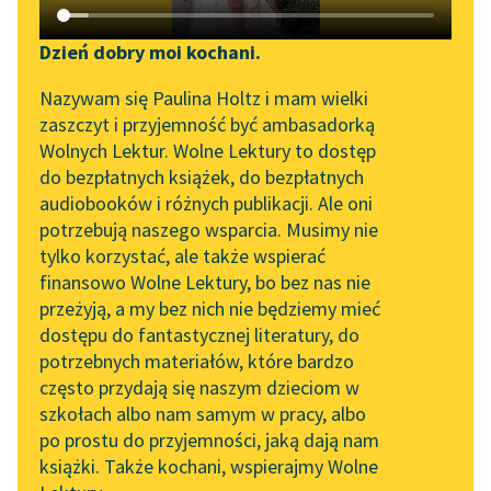
Katalog DAISY
Zgłoś brak utworu
Podkasty o książkach
Dzień dobry moi kochani.
Aktualności
Narzędzia
Nazywam się Paulina Holtz i mam wielki
zaszczyt i przyjemność być ambasadorką
„Prokurator Alicja Horn”
Mapa Wolnych Lektur
Wolnych Lektur. Wolne Lektury to dostęp
do słuchania
do bezpłatnych książek, do bezpłatnych
Leśmianator
pobierz książkę
audiobooków i różnych publikacji. Ale oni
Byliśmy częścią AI Impact
potrzebują naszego wsparcia. Musimy nie
Przewodnik dla piszących i
Lab
tylko korzystać, ale także wspierać
czytających
finansowo Wolne Lektury, bo bez nas nie
Zapraszamy na spotkanie
czytaj online
przeżyją, a my bez nich nie będziemy mieć
online z tłumaczkami
dostępu do fantastycznej literatury, do
literatury skandynawskiej
API
potrzebnych materiałów, które bardzo
Ballada z tamtej strony (tomik)
Spotkanie z Katarzyną
OAI-PMH
często przydają się naszym dzieciom w
[ballada z tamtej strony -
Tunkiel w Oslo
szkołach albo nam samym w pracy, albo
Widget Wolnych Lektur
po prostu do przyjemności, jaką dają nam
Dedykacja]
102. lata temu zmarł
książki. Także kochani, wspierajmy Wolne
Przypisy
Joseph Conrad
Pieśń