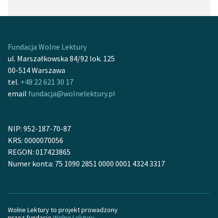
Fundacja Wolne Lektury
ul. Marszałkowska 84/92 lok. 125
00-514 Warszawa
tel.
+48 22 621 30 17
email
fundacja@wolnelektury.pl
NIP: 952-187-70-87
KRS: 0000070056
REGON: 017423865
Numer konta: 75 1090 2851 0000 0001 4324 3317
Wolne Lektury to projekt prowadzony
przez fundację
Wolne Lektury
.