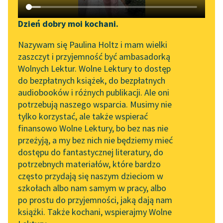
Katalog DAISY
Zgłoś brak utworu
Krzysztof Kamil Baczyński
Podkasty o książkach
Dzień dobry moi kochani.
Z szopką
Aktualności
Narzędzia
Nazywam się Paulina Holtz i mam wielki
zaszczyt i przyjemność być ambasadorką
Górą białe konie
„Prokurator Alicja Horn”
Mapa Wolnych Lektur
Wolnych Lektur. Wolne Lektury to dostęp
przeszły,
do słuchania
do bezpłatnych książek, do bezpłatnych
trop dymiący w
Leśmianator
audiobooków i różnych publikacji. Ale oni
kłębach stanął,
Byliśmy częścią AI Impact
potrzebują naszego wsparcia. Musimy nie
Przewodnik dla piszących i
Lab
w gwiazdach płonąc
tylko korzystać, ale także wspierać
czytających
cicho trzeszczy
finansowo Wolne Lektury, bo bez nas nie
Zapraszamy na spotkanie
wigilijne...
przeżyją, a my bez nich nie będziemy mieć
online z tłumaczkami
dostępu do fantastycznej literatury, do
literatury skandynawskiej
API
Czytaj więcej
potrzebnych materiałów, które bardzo
Spotkanie z Katarzyną
OAI-PMH
często przydają się naszym dzieciom w
Tunkiel w Oslo
szkołach albo nam samym w pracy, albo
Widget Wolnych Lektur
po prostu do przyjemności, jaką dają nam
102. lata temu zmarł
książki. Także kochani, wspierajmy Wolne
Przypisy
Joseph Conrad