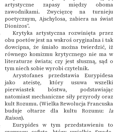
artystyczne zapasy między oboma
zawodnikami. Zwycięzcę na turnieju
poetycznym, Ajschylosa, zabiera na świat
Dionizos”.
Krytyka artystyczna rozwinięta przez
0
obu poetów jest na wskroś oryginalna i tak
dowcipna, że śmiało można twierdzić, iż
równego komizmu krytycznego nie ma w
literaturze świata; czy jest słuszną, sąd o
tym niech sobie wyrobi czytelnik.
Arystofanes przedstawia Eurypidesa
1
jako ateistę, który usuwa wszelki
pierwiastek bóstwa, podstawiając
natomiast mechaniczne siły przyrody oraz
kult Rozumu. (Wielka Rewolucja Francuska
buduje ołtarze dla kultu Rozumu:
la
Raison
).
Eurypides w tym przedstawieniu to
2
szczwany sofista, który uwielbia Swadę-