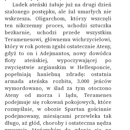
Ludek ateński żałuje już na drugi dzień
1
szalonego postępku, ale żal umarłych nie
wskrzesza. Oligarchom, którzy wszczęli
ten nikczemny proces, uchodzi sztuczka
bezkarnie, uchodzi przede wszystkim
Teramenesowi, głównemu wichrzycielowi,
który w rok potem zgubi ostatecznie Ateny,
gdyż to on i Adejmantos, nowy dowódca
floty ateńskiej, wypoczywającej po
zwycięstwie arginuskim w Hellesponcie,
popełniają haniebną zdradę: ostatnia
armada ateńska rozbita, 3.000 jeńców
wymordowano, w ślad za tym otoczono
Ateny od morza i lądu, Teramenes
podejmuje się rokowań pokojowych, które
rozmyślnie, w obozie Spartan gościnnie
podejmowany, miesiącami przewleka tak
długo, aż głód, choroby i ostateczna nędza
zmuszają Ateńczyków do zdania się na