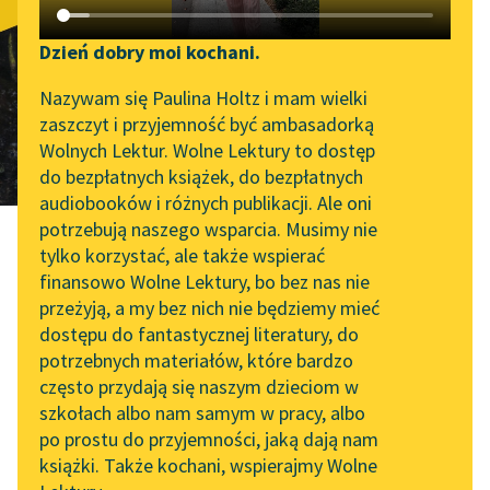
Żaby
Katalog DAISY
Zgłoś brak utworu
Podkasty o książkach
Dzień dobry moi kochani.
tłum.
Edmund Cięglewicz
Aktualności
Narzędzia
Nazywam się Paulina Holtz i mam wielki
zaszczyt i przyjemność być ambasadorką
„Prokurator Alicja Horn”
Mapa Wolnych Lektur
Wolnych Lektur. Wolne Lektury to dostęp
do słuchania
do bezpłatnych książek, do bezpłatnych
Leśmianator
audiobooków i różnych publikacji. Ale oni
Byliśmy częścią AI Impact
potrzebują naszego wsparcia. Musimy nie
Przewodnik dla piszących i
Lab
tylko korzystać, ale także wspierać
czytających
finansowo Wolne Lektury, bo bez nas nie
Zapraszamy na spotkanie
przeżyją, a my bez nich nie będziemy mieć
online z tłumaczkami
Arystofanes
dostępu do fantastycznej literatury, do
literatury skandynawskiej
API
potrzebnych materiałów, które bardzo
Żaby
Spotkanie z Katarzyną
OAI-PMH
często przydają się naszym dzieciom w
Tunkiel w Oslo
szkołach albo nam samym w pracy, albo
Widget Wolnych Lektur
po prostu do przyjemności, jaką dają nam
102. lata temu zmarł
tłum. Edmund Cięglewicz
książki. Także kochani, wspierajmy Wolne
Przypisy
Joseph Conrad