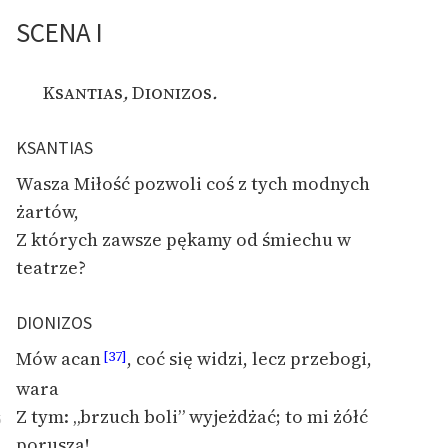
SCENA I
Ksantias
,
Dionizos
.
KSANTIAS
Wasza Miłość pozwoli coś z tych modnych
żartów,
Z których zawsze pękamy od śmiechu w
teatrze?
DIONIZOS
Mów acan
, coć się widzi, lecz przebogi,
[37]
wara
Z tym: „brzuch boli” wyjeżdżać; to mi żółć
5
porusza!