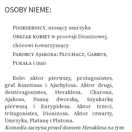
OSOBY NIEME:
Pogrzebnicy
, niosący umrzyka
Orszak kobiet
w procesji Dionizowej,
chórowi towarzyszący
Parobcy Ajakosa
:
Pluchacz
,
Garbus
,
Pukała
i inni
Role: aktor pierwszy, protagonistes,
1
grał Ksantiasa i Ajschylosa. Aktor drugi,
deuteragonistes, Heraklesa, Charona,
Ajakosa, Pannę dworską, Szynkarkę
pierwszą i Eurypidesa. Aktor trzeci,
tritagonistes, Dionizosa. Aktor czwarty,
Umrzyka, Platanę i Plutona.
Komedia zaczyna przed domem Heraklesa na tym