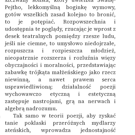
Pejtho, lekkomyślną boginkę wymowy,
gotów wszelkich zasad kolejno to bronić,
to je potępiać. Rozpowszechnia i
udostępnia te poglądy, rzucając je wprost z
desek teatralnych pomiędzy rzesze ludu,
jeśli nie ciemne, to umysłowo niedojrzałe,
rozpuszcza i rozpieszcza młodzież,
nieopatrznie rozszerza i rozluźnia więzy
obyczajności i moralności, przedstawiając
zabawkę trójkąta małżeńskiego jako rzecz
niewinną, a nawet prawem serca
usprawiedliwioną; działalność poezji
wychowawczo etyczną i estetyczną
zastępuje nastrojami, grą na nerwach i
algebrą nadrozumu.
Tak samo w teorii poezji, aby zyskać
3
tanie poklaski przeróżnych mydlarzy
ateńskich, wprowadza jednostajność