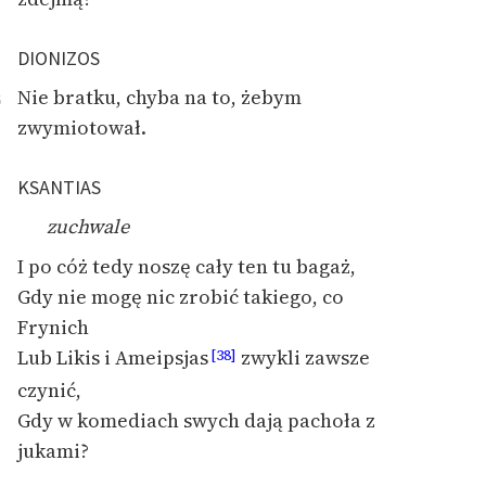
DIONIZOS
Nie bratku, chyba na to, żebym
5
zwymiotował.
KSANTIAS
zuchwale
I po cóż tedy noszę cały ten tu bagaż,
Gdy nie mogę nic zrobić takiego, co
Frynich
Lub Likis i Ameipsjas
zwykli zawsze
[38]
czynić,
Gdy w komediach swych dają pachoła z
jukami?