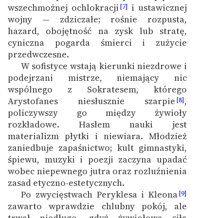
wszechmożnej ochlokracji
i ustawicznej
[7]
wojny — zdziczałe; rośnie rozpusta,
Zasady wykorzystania
hazard, obojętność na zysk lub stratę,
Wolnych Lektur
cyniczna pogarda śmierci i zużycie
Logotypy
przedwczesne.
W sofistyce wstają kierunki niezdrowe i
Materiały promocyjne
podejrzani mistrze, niemający nic
wspólnego z Sokratesem, którego
Polityka prywatności
Arystofanes niesłusznie szarpie
,
[8]
Regulamin biblioteki
policzywszy go między żywioły
rozkładowe. Hasłem nauki jest
Dane fundacji i
materializm płytki i niewiara. Młodzież
sprawozdania finansowe
zaniedbuje zapaśnictwo; kult gimnastyki,
śpiewu, muzyki i poezji zaczyna upadać
Regulamin darowizn
wobec niepewnego jutra oraz rozluźnienia
Informacja o treściach
zasad etyczno-estetycznych.
wrażliwych
Po zwycięstwach Peryklesa i Kleona
[9]
zawarto wprawdzie chlubny pokój, ale
Deklaracja dostępności
trwał niedługo, gdyż żywiołowa siła