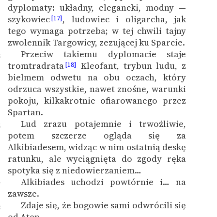
dyplomaty: układny, elegancki, modny —
szykowiec
, ludowiec i oligarcha, jak
[17]
tego wymaga potrzeba; w tej chwili tajny
zwolennik Targowicy, zezującej ku Sparcie.
Przeciw takiemu dyplomacie staje
5
tromtradrata
Kleofant, trybun ludu, z
[18]
bielmem odwetu na obu oczach, który
odrzuca wszystkie, nawet znośne, warunki
pokoju, kilkakrotnie ofiarowanego przez
Spartan.
Lud zrazu potajemnie i trwożliwie,
6
potem szczerze ogląda się za
Alkibiadesem, widząc w nim ostatnią deskę
ratunku, ale wyciągnięta do zgody ręka
spotyka się z niedowierzaniem…
Alkibiades uchodzi powtórnie i… na
7
zawsze.
Zdaje się, że bogowie sami odwrócili się
8
od Aten.