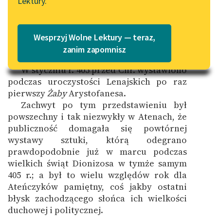
Lektury.
Katalog
Blog
Katalog w formacie PDF
Wesprzyj Wolne Lektury — teraz,
[Wstęp tłumacza]
Lektury szkolne i klasyka
zanim zapomnisz
literatury do słuchania dla
W styczniu r. 405 przed Chr. wystawiono
uczennic i uczniów z
podczas uroczystości Lenajskich po raz
niepełnosprawnościami
pierwszy
Żaby
Arystofanesa.
E-kolekcja lektur
Zachwyt po tym przedstawieniu był
szkolnych i literatury do
powszechny i tak niezwykły w Atenach, że
słuchania dla uczennic i
publiczność domagała się powtórnej
uczniów z
wystawy sztuki, którą odegrano
niepełnosprawnościami
prawdopodobnie już w marcu podczas
wielkich świąt Dionizosa w tymże samym
Feministyczne inspiracje.
405 r.; a był to wielu względów rok dla
Popularyzacja
Ateńczyków pamiętny, coś jakby ostatni
skandynawskiej literatury
błysk zachodzącego słońca ich wielkości
feministycznej
duchowej i politycznej.