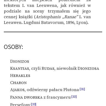
tekstem I. van Leeuwena, jak również w
podziale na sceny trzymałem się jego
cennej książki (
Aristophanis
„Ranae”
I. van
Leeawen. Lugduni Batavorum, 1896, Lyon).
OSOBY:
Dionizos
Ksantias
, czyli
Rudas
, niewolnik
Dionizosa
Herakles
Charon
Ajakos
, odźwierny pałacu Plutona
[31]
Panna dworska
z fraucymeru
[32]
Persefony
[33]