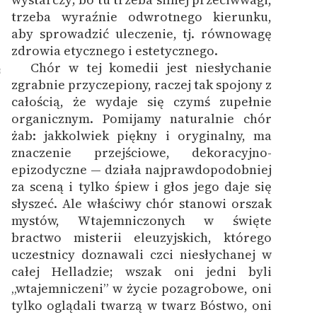
trzeba wyraźnie odwrotnego kierunku,
aby sprowadzić uleczenie, tj. równowagę
zdrowia etycznego i estetycznego.
Chór w tej komedii jest niesłychanie
8
zgrabnie przyczepiony, raczej tak spojony z
całością, że wydaje się czymś zupełnie
organicznym. Pomijamy naturalnie chór
żab: jakkolwiek piękny i oryginalny, ma
znaczenie przejściowe, dekoracyjno-
epizodyczne — działa najprawdopodobniej
za sceną i tylko śpiew i głos jego daje się
słyszeć. Ale właściwy chór stanowi orszak
mystów, Wtajemniczonych w święte
bractwo misterii eleuzyjskich, którego
uczestnicy doznawali czci niesłychanej w
całej Helladzie; wszak oni jedni byli
„wtajemniczeni” w życie pozagrobowe, oni
tylko oglądali twarzą w twarz Bóstwo, oni