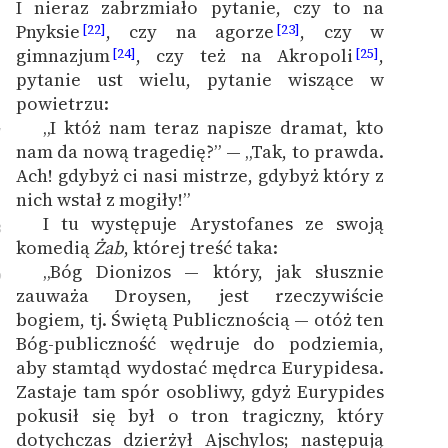
I nieraz zabrzmiało pytanie, czy to na
Pnyksie
, czy na agorze
, czy w
[22]
[23]
gimnazjum
, czy też na Akropoli
,
[24]
[25]
pytanie ust wielu, pytanie wiszące w
powietrzu:
„I któż nam teraz napisze dramat, kto
7
nam da nową tragedię?” — „Tak, to prawda.
Ach! gdybyż ci nasi mistrze, gdybyż który z
nich wstał z mogiły!”
I tu występuje Arystofanes ze swoją
8
komedią
Żab
, której treść taka:
„Bóg Dionizos — który, jak słusznie
9
zauważa Droysen, jest rzeczywiście
bogiem, tj. Świętą Publicznością — otóż ten
Bóg-publiczność wędruje do podziemia,
aby stamtąd wydostać mędrca Eurypidesa.
Zastaje tam spór osobliwy, gdyż Eurypides
pokusił się był o tron tragiczny, który
dotychczas dzierżył Ajschylos; następują