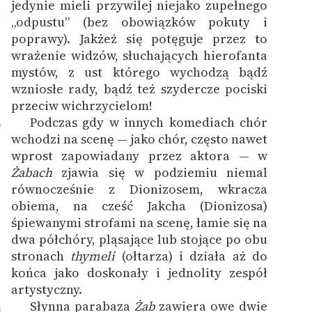
jedynie mieli przywilej niejako zupełnego
„odpustu” (bez obowiązków pokuty i
poprawy). Jakżeż się potęguje przez to
wrażenie widzów, słuchających hierofanta
mystów, z ust którego wychodzą bądź
wzniosłe rady, bądź też szydercze pociski
przeciw wichrzycielom!
Podczas gdy w innych komediach chór
9
wchodzi na scenę — jako chór, często nawet
wprost zapowiadany przez aktora — w
Żabach
zjawia się w podziemiu niemal
równocześnie z Dionizosem, wkracza
obiema, na cześć Jakcha (Dionizosa)
śpiewanymi strofami na scenę, łamie się na
dwa półchóry, pląsające lub stojące po obu
stronach
thymeli
(ołtarza) i działa aż do
końca jako doskonały i jednolity zespół
artystyczny.
Słynna parabaza
Żab
zawiera owe dwie
0