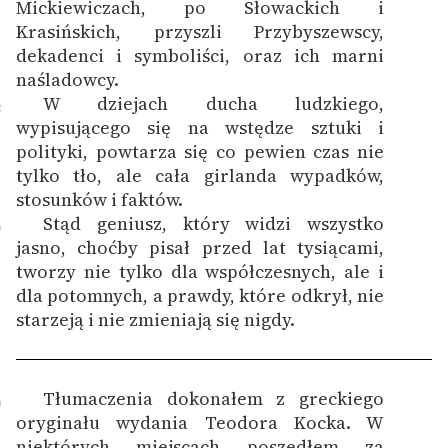
Mickiewiczach, po Słowackich i
Krasińskich, przyszli Przybyszewscy,
dekadenci i symboliści, oraz ich marni
naśladowcy.
W dziejach ducha ludzkiego,
8
wypisującego się na wstędze sztuki i
polityki, powtarza się co pewien czas nie
tylko tło, ale cała girlanda wypadków,
stosunków i faktów.
Stąd geniusz, który widzi wszystko
9
jasno, choćby pisał przed lat tysiącami,
tworzy nie tylko dla współczesnych, ale i
dla potomnych, a prawdy, które odkrył, nie
starzeją i nie zmieniają się nigdy.
Tłumaczenia dokonałem z greckiego
0
oryginału wydania Teodora Kocka. W
niektórych miejscach poszedłem za