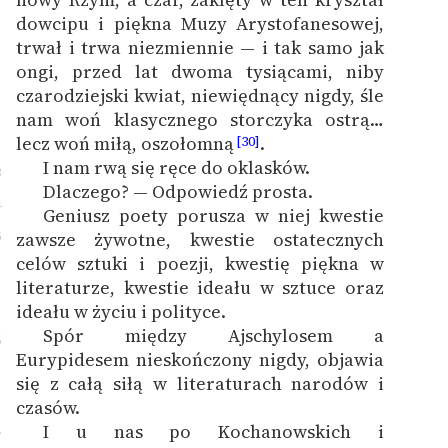
dowcipu i piękna Muzy Arystofanesowej,
trwał i trwa niezmiennie — i tak samo jak
ongi, przed lat dwoma tysiącami, niby
czarodziejski kwiat, niewiędnący nigdy, śle
nam woń klasycznego storczyka ostrą…
lecz woń miłą, oszołomną
.
[30]
I nam rwą się ręce do oklasków.
3
Dlaczego? — Odpowiedź prosta.
4
Geniusz poety porusza w niej kwestie
5
zawsze żywotne, kwestie ostatecznych
celów sztuki i poezji, kwestię piękna w
literaturze, kwestie ideału w sztuce oraz
ideału w życiu i polityce.
Spór między Ajschylosem a
6
Eurypidesem nieskończony nigdy, objawia
się z całą siłą w literaturach narodów i
czasów.
I u nas po Kochanowskich i
7