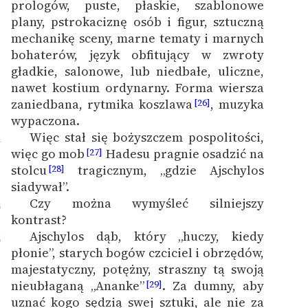
prologów, puste, płaskie, szablonowe
plany, pstrokaciznę osób i figur, sztuczną
mechanikę sceny, marne tematy i marnych
bohaterów, język obfitujący w zwroty
gładkie, salonowe, lub niedbałe, uliczne,
nawet kostium ordynarny. Forma wiersza
zaniedbana, rytmika koszlawa
, muzyka
[26]
wypaczona.
Więc stał się bożyszczem pospolitości,
4
więc go mob
Hadesu pragnie osadzić na
[27]
stolcu
tragicznym, „gdzie Ajschylos
[28]
siadywał”.
Czy można wymyśleć silniejszy
5
kontrast?
Ajschylos dąb, który „huczy, kiedy
6
płonie”, starych bogów czciciel i obrzędów,
majestatyczny, potężny, straszny tą swoją
nieubłaganą „Ananke”
. Za dumny, aby
[29]
uznać kogo sędzią swej sztuki, ale nie za