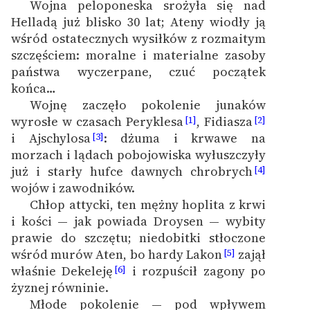
Wojna peloponeska srożyła się nad
Ręce pełne poezji
Helladą już blisko 30 lat; Ateny wiodły ją
Kolekcje edukacyjne
wśród ostatecznych wysiłków z rozmaitym
twórców przechodzących
szczęściem: moralne i materialne zasoby
do domeny publicznej,
państwa wyczerpane, czuć początek
lektur szkolnych oraz
końca…
Starego Testamentu
Wojnę zaczęło pokolenie junaków
wyrosłe w czasach Peryklesa
, Fidiasza
[1]
[2]
Odkurzamy bohaterów
i Ajschylosa
: dżuma i krwawe na
[3]
morzach i lądach pobojowiska wyłuszczyły
Szkoła Poezji Wolnych
już i starły hufce dawnych chrobrych
[4]
Lektur
wojów i zawodników.
O nas
Chłop attycki, ten mężny hoplita z krwi
i kości — jak powiada Droysen — wybity
Kontakt
prawie do szczętu; niedobitki stłoczone
wśród murów Aten, bo hardy Lakon
zajął
[5]
O projekcie
właśnie Dekeleję
i rozpuścił zagony po
[6]
żyznej równinie.
Zespół
Młode pokolenie — pod wpływem