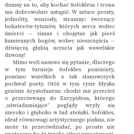
dumny na to, aby kochać Sofoklesa i tronu
mu dobrowolnie ustąpić. W sztuce prosty,
jednolity, wzniosły, straszny: tworzący
bohaterów-tytanów, których serca wobec
śmierci — zimne i obojętne jak pierś
kamiennych bogów, wobec nieszczęścia —
dźwięczą głębią uczucia jak wawelskie
dzwony!
Mimo woli nasuwa się pytanie, dlaczego
7
w tym turnieju Sofokles pominięty,
pomimo wszelkich a tak stanowczych
pochwał poety. Otóż w tym rysie błyska
geniusz Arystofanesa: chodzi mu przecież
o przeciwwagę do Eurypidesa, którego
„uświadamiające” poglądy wryły się
szeroko i głęboko w lud ateński. Sofokles,
ideał równowagi artystycznego piękna, nie
może tu przeciwdziałać, po prostu nie
wystarczy; bo tu trzeba silnej przeciwwagi,