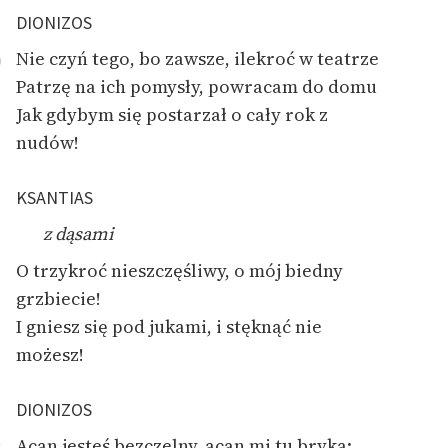
DIONIZOS
Nie czyń tego, bo zawsze, ilekroć w teatrze
0
Patrzę na ich pomysły, powracam do domu
Jak gdybym się postarzał o cały rok z
nudów!
KSANTIAS
z dąsami
O trzykroć nieszczęśliwy, o mój biedny
grzbiecie!
I gniesz się pod jukami, i stęknąć nie
możesz!
DIONIZOS
Acan jesteś bezczelny, acan mi tu bryka: