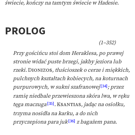
świecie, kończy na tamtym świecie w Hadesie.
PROLOG
(1–352)
Przy gościńcu stoi dom Heraklesa, po prawej
stronie widać puste brzegi, jakby jeziora lub
rzeki.
Dionizos
, tłuścioszek o cerze i miękkich,
pulchnych kształtach kobiecych, na koturnach
purpurowych, w sukni szafranowej
; przez
[34]
ramię niedbale przewieszona skóra lwa, w ręku
tęga maczuga
.
Ksantias
, jadąc na osiołku,
[35]
trzyma nosidła na karku, a do nich
przyczepiona para juk
z bagażem pana.
[36]