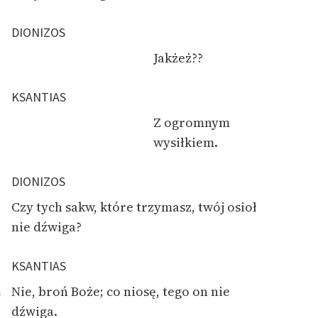
DIONIZOS
Jakżeż??
KSANTIAS
Z ogromnym
wysiłkiem.
DIONIZOS
Czy tych sakw, które trzymasz, twój osioł
nie dźwiga?
KSANTIAS
Nie, broń Boże; co niosę, tego on nie
5
dźwiga.