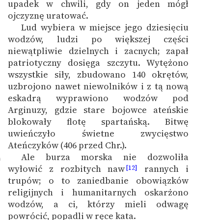
upadek w chwili, gdy on jeden mógł
ojczyznę uratować.
Lud wybiera w miejsce jego dziesięciu
wodzów, ludzi po większej części
niewątpliwie dzielnych i zacnych; zapał
patriotyczny dosięga szczytu. Wytężono
wszystkie siły, zbudowano 140 okrętów,
uzbrojono nawet niewolników i z tą nową
eskadrą wyprawiono wodzów pod
Arginuzy, gdzie stare bojowce ateńskie
blokowały flotę spartańską. Bitwę
uwieńczyło świetne zwycięstwo
Ateńczyków (406 przed Chr.).
Ale burza morska nie dozwoliła
0
wyłowić z rozbitych naw
rannych i
[12]
trupów; o to zaniedbanie obowiązków
religijnych i humanitarnych oskarżono
wodzów, a ci, którzy mieli odwagę
powrócić, popadli w ręce kata.