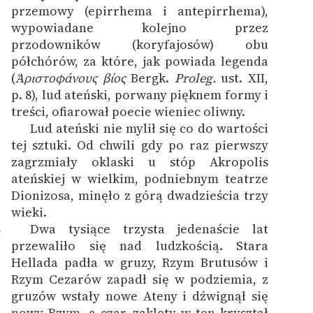
przemowy (epirrhema i antepirrhema),
wypowiadane kolejno przez
przodowników (koryfajosów) obu
półchórów, za które, jak powiada legenda
(
Άριστοφάνους βίος
Bergk.
Proleg.
ust. XII,
p. 8), lud ateński, porwany pięknem formy i
treści, ofiarował poecie wieniec oliwny.
Lud ateński nie mylił się co do wartości
1
tej sztuki. Od chwili gdy po raz pierwszy
zagrzmiały oklaski u stóp Akropolis
ateńskiej w wielkim, podniebnym teatrze
Dionizosa, minęło z górą dwadzieścia trzy
wieki.
Dwa tysiące trzysta jedenaście lat
2
przewaliło się nad ludzkością. Stara
Hellada padła w gruzy, Rzym Brutusów i
Rzym Cezarów zapadł się w podziemia, z
gruzów wstały nowe Ateny i dźwignął się
nowy Rzym, a czar, zaklęty w ten kryształ