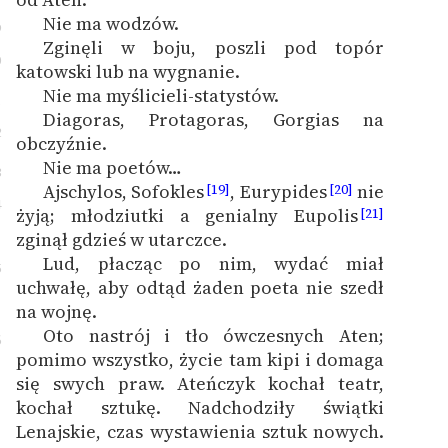
Nie ma wodzów.
9
Zginęli w boju, poszli pod topór
0
katowski lub na wygnanie.
Nie ma myślicieli-statystów.
1
Diagoras, Protagoras, Gorgias na
2
obczyźnie.
Nie ma poetów…
3
Ajschylos, Sofokles
, Eurypides
nie
[19]
[20]
4
żyją; młodziutki a genialny Eupolis
[21]
zginął gdzieś w utarczce.
Lud, płacząc po nim, wydać miał
5
uchwałę, aby odtąd żaden poeta nie szedł
na wojnę.
Oto nastrój i tło ówczesnych Aten;
6
pomimo wszystko, życie tam kipi i domaga
się swych praw. Ateńczyk kochał teatr,
kochał sztukę. Nadchodziły świątki
Lenajskie, czas wystawienia sztuk nowych.