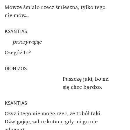
Mówże śmiało rzecz śmieszną, tylko tego
0
nie mów…
KSANTIAS
przerywając
Czegóż to?
DIONIZOS
Puszczę juki, bo mi
się chce bardzo.
KSANTIAS
Czyż i tego nie mogę rzec, że tobół taki
Dźwigając, zahurkotam, gdy mi go nie
zdejmą?