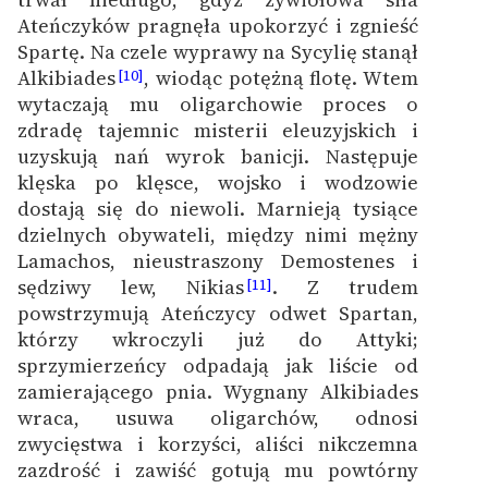
Ateńczyków pragnęła upokorzyć i zgnieść
Spartę. Na czele wyprawy na Sycylię stanął
Alkibiades
, wiodąc potężną flotę. Wtem
[10]
wytaczają mu oligarchowie proces o
zdradę tajemnic misterii eleuzyjskich i
uzyskują nań wyrok banicji. Następuje
klęska po klęsce, wojsko i wodzowie
dostają się do niewoli. Marnieją tysiące
dzielnych obywateli, między nimi mężny
Lamachos, nieustraszony Demostenes i
sędziwy lew, Nikias
. Z trudem
[11]
powstrzymują Ateńczycy odwet Spartan,
którzy wkroczyli już do Attyki;
sprzymierzeńcy odpadają jak liście od
zamierającego pnia. Wygnany Alkibiades
wraca, usuwa oligarchów, odnosi
zwycięstwa i korzyści, aliści nikczemna
zazdrość i zawiść gotują mu powtórny