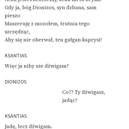
5
Gdy ja, bóg Dionizos, syn dzbana, sam
pieszo
Maszeruję z mozołem, trutnia tego
szczędząc,
Aby się nie oberwał, ten gałgan kaprysi!
KSANTIAS
Więc ja niby nie dźwigam?
DIONIZOS
Co?? Ty dźwigasz,
0
jadąc?
KSANTIAS
Jadę, lecz dźwigam.