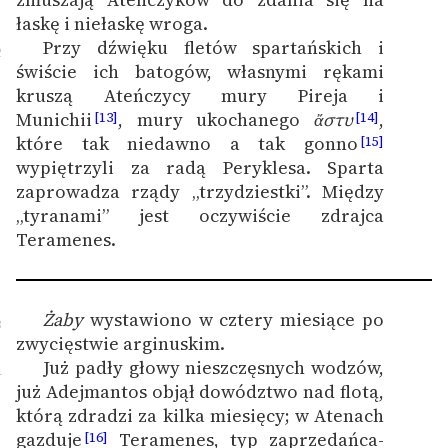
łaskę i niełaskę wroga.
Przy dźwięku fletów spartańskich i
2
świście ich batogów, własnymi rękami
kruszą Ateńczycy mury Pireja i
Munichii
, mury ukochanego
ἄστυ
,
[13]
[14]
które tak niedawno a tak gonno
[15]
wypiętrzyli za radą Peryklesa. Sparta
zaprowadza rządy „trzydziestki”. Między
„tyranami” jest oczywiście zdrajca
Teramenes.
Żaby
wystawiono w cztery miesiące po
3
zwycięstwie arginuskim.
Już padły głowy nieszczęsnych wodzów,
4
już Adejmantos objął dowództwo nad flotą,
którą zdradzi za kilka miesięcy; w Atenach
gazduje
Teramenes, typ zaprzedańca-
[16]