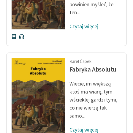
powinien myśleć, że
Zespół
ten...
Czytaj więcej
Zasady wykorzystania
Wolnych Lektur
Logotypy
Materiały promocyjne
Karel Čapek
Fabryka Absolutu
Polityka prywatności
Regulamin biblioteki
Wiecie, im większą
ktoś ma wiarę, tym
Dane fundacji i
wścieklej gardzi tymi,
sprawozdania finansowe
co nie wierzą tak
Regulamin darowizn
samo...
Informacja o treściach
Czytaj więcej
wrażliwych