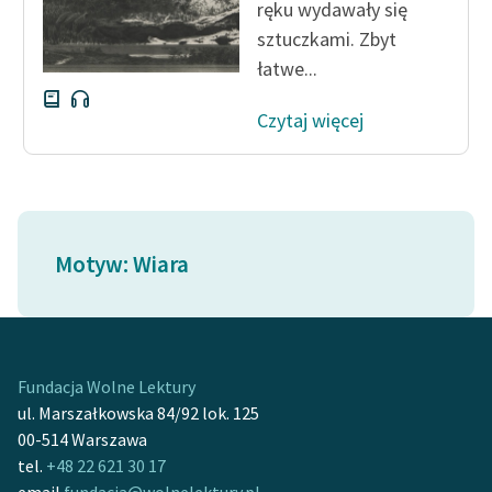
ręku wydawały się
sztuczkami. Zbyt
łatwe...
Czytaj więcej
Motyw: Wiara
Fundacja Wolne Lektury
ul. Marszałkowska 84/92 lok. 125
00-514 Warszawa
tel.
+48 22 621 30 17
email
fundacja@wolnelektury.pl