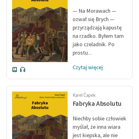
feministycznej
— Na Morawach —
Ręce pełne poezji
ozwał się Brych —
przyrządzają kapustę
Kolekcje edukacyjne
na rzadko. Byłem tam
twórców przechodzących
jako czeladnik. Po
do domeny publicznej,
prostu...
lektur szkolnych oraz
Starego Testamentu
Czytaj więcej
Odkurzamy bohaterów
Szkoła Poezji Wolnych
Lektur
Karel Čapek
Fabryka Absolutu
O nas
Niechby sobie człowiek
Kontakt
myślał, że inna wiara
O projekcie
jest kiepska, ale nie