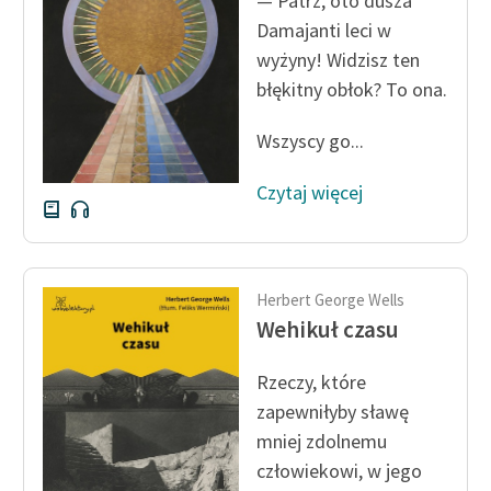
— Patrz, oto dusza
Damajanti leci w
wyżyny! Widzisz ten
błękitny obłok? To ona.
Wszyscy go...
Czytaj więcej
Herbert George Wells
Wehikuł czasu
Rzeczy, które
zapewniłyby sławę
mniej zdolnemu
człowiekowi, w jego