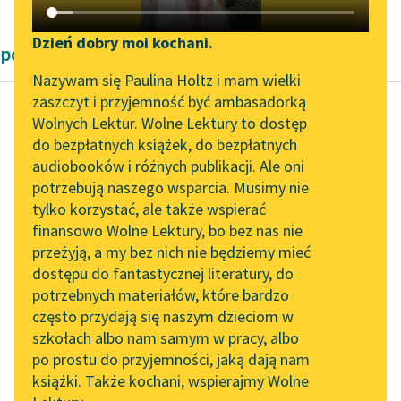
Katalog DAISY
Zgłoś brak utworu
Podkasty o książkach
Dzień dobry moi kochani.
powieści fantastyczne
Aktualności
Narzędzia
Nazywam się Paulina Holtz i mam wielki
zaszczyt i przyjemność być ambasadorką
Spotkanie z Katarzyną
Mapa Wolnych Lektur
Wolnych Lektur. Wolne Lektury to dostęp
Tunkiel w Oslo
do bezpłatnych książek, do bezpłatnych
Karel Čapek
Leśmianator
audiobooków i różnych publikacji. Ale oni
Fabryka Absolutu
Wolne Lektury na 32.
potrzebują naszego wsparcia. Musimy nie
Przewodnik dla piszących i
Pol’and’Rock Festivalu
tylko korzystać, ale także wspierać
czytających
Jak Boga kocham, nie
finansowo Wolne Lektury, bo bez nas nie
„Kochanek Lady
wiem, czy wierzę. Może
przeżyją, a my bez nich nie będziemy mieć
Chatterley” do słuchania
Bóg jest, ale na jakiej
dostępu do fantastycznej literatury, do
na Wolnych Lekturach
API
innej gwieździe...
potrzebnych materiałów, które bardzo
Nowy audiobook –
OAI-PMH
często przydają się naszym dzieciom w
Czytaj więcej
„Marzenie o Oriencie”
szkołach albo nam samym w pracy, albo
Widget Wolnych Lektur
Sophie Elkan
po prostu do przyjemności, jaką dają nam
książki. Także kochani, wspierajmy Wolne
Przypisy
Kolekcja Nadwyraz.com x