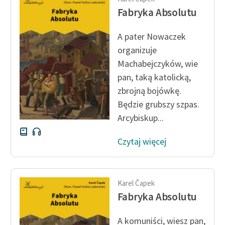
Fabryka Absolutu
A pater Nowaczek
organizuje
Machabejczyków, wie
pan, taką katolicką,
zbrojną bojówkę.
Będzie grubszy szpas.
Arcybiskup...
Czytaj więcej
Karel Čapek
Fabryka Absolutu
A komuniści, wiesz pan,