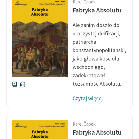
Karel Čapek
Ręce pełne poezji
Fabryka Absolutu
Kolekcje edukacyjne
twórców przechodzących
Ale zanim doszło do
do domeny publicznej,
uroczystej deifikacji,
lektur szkolnych oraz
patriarcha
Starego Testamentu
konstantynopolitański,
Odkurzamy bohaterów
jako głowa kościoła
wschodniego,
Szkoła Poezji Wolnych
zadekretował
Lektur
tożsamość Absolutu...
O nas
Czytaj więcej
Kontakt
O projekcie
Karel Čapek
Zespół
Fabryka Absolutu