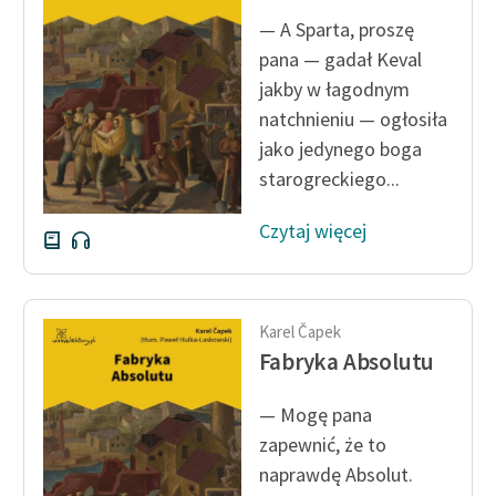
— A Sparta, proszę
Zasady wykorzystania
pana — gadał Keval
Wolnych Lektur
jakby w łagodnym
Logotypy
natchnieniu — ogłosiła
jako jedynego boga
Materiały promocyjne
starogreckiego...
Polityka prywatności
Czytaj więcej
Regulamin biblioteki
Dane fundacji i
sprawozdania finansowe
Karel Čapek
Fabryka Absolutu
Regulamin darowizn
Informacja o treściach
— Mogę pana
wrażliwych
zapewnić, że to
naprawdę Absolut.
Deklaracja dostępności