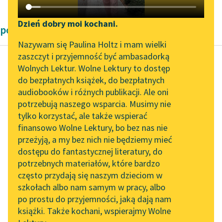
Katalog DAISY
Zgłoś brak utworu
Podkasty o książkach
Dzień dobry moi kochani.
powieści fantastyczne
Aktualności
Narzędzia
Nazywam się Paulina Holtz i mam wielki
zaszczyt i przyjemność być ambasadorką
„Prokurator Alicja Horn”
Mapa Wolnych Lektur
Wolnych Lektur. Wolne Lektury to dostęp
do słuchania
do bezpłatnych książek, do bezpłatnych
Karel Čapek
Leśmianator
audiobooków i różnych publikacji. Ale oni
Fabryka Absolutu
Byliśmy częścią AI Impact
potrzebują naszego wsparcia. Musimy nie
Przewodnik dla piszących i
Lab
tylko korzystać, ale także wspierać
czytających
— Niejaki biskup Linda,
finansowo Wolne Lektury, bo bez nas nie
Zapraszamy na spotkanie
całkiem dorzeczny
przeżyją, a my bez nich nie będziemy mieć
online z tłumaczkami
człowiek. Wiesz,
dostępu do fantastycznej literatury, do
literatury skandynawskiej
API
zawiozłem go tam,
potrzebnych materiałów, które bardzo
żeby się przyjrzał temu
Spotkanie z Katarzyną
OAI-PMH
często przydają się naszym dzieciom w
cudownemu...
Tunkiel w Oslo
szkołach albo nam samym w pracy, albo
Widget Wolnych Lektur
po prostu do przyjemności, jaką dają nam
102. lata temu zmarł
Czytaj więcej
książki. Także kochani, wspierajmy Wolne
Przypisy
Joseph Conrad