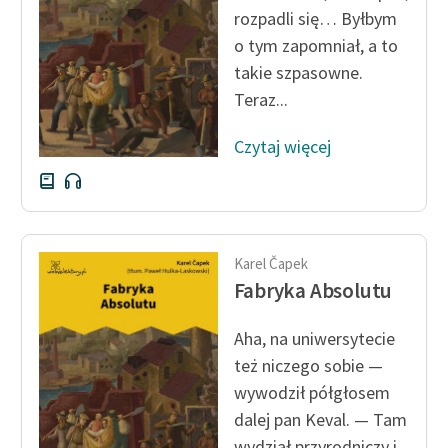
rozpadli się… Byłbym
o tym zapomniał, a to
takie szpasowne.
Teraz...
Czytaj więcej
Karel Čapek
Fabryka Absolutu
Aha, na uniwersytecie
też niczego sobie —
wywodził półgłosem
dalej pan Keval. — Tam
wydział przyrodniczy i...