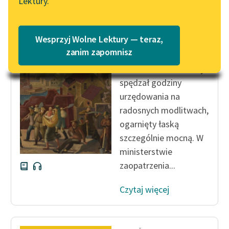
Lektury.
Katalog
Blog
Katalog w formacie PDF
Karel Čapek
Wesprzyj Wolne Lektury — teraz,
Fabryka Absolutu
Lektury szkolne i klasyka
zanim zapomnisz
literatury do słuchania dla
Personel ministerialny
uczennic i uczniów z
spędzał godziny
niepełnosprawnościami
urzędowania na
E-kolekcja lektur
radosnych modlitwach,
szkolnych i literatury do
ogarnięty łaską
słuchania dla uczennic i
szczególnie mocną. W
uczniów z
ministerstwie
niepełnosprawnościami
zaopatrzenia...
Feministyczne inspiracje.
Czytaj więcej
Popularyzacja
skandynawskiej literatury
feministycznej