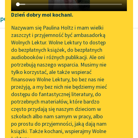
Katalog DAISY
Zgłoś brak utworu
Podkasty o książkach
Dzień dobry moi kochani.
powieści fantastyczne
Aktualności
Narzędzia
Nazywam się Paulina Holtz i mam wielki
zaszczyt i przyjemność być ambasadorką
„Prokurator Alicja Horn”
Mapa Wolnych Lektur
Wolnych Lektur. Wolne Lektury to dostęp
do słuchania
do bezpłatnych książek, do bezpłatnych
Teodor Tripplin
Leśmianator
audiobooków i różnych publikacji. Ale oni
Podróż po Księżycu
Byliśmy częścią AI Impact
potrzebują naszego wsparcia. Musimy nie
Przewodnik dla piszących i
Lab
tylko korzystać, ale także wspierać
czytających
Telegrafia
finansowo Wolne Lektury, bo bez nas nie
Zapraszamy na spotkanie
elektryczna
przeżyją, a my bez nich nie będziemy mieć
online z tłumaczkami
zniszczyła
dostępu do fantastycznej literatury, do
literatury skandynawskiej
API
przeszkodę
potrzebnych materiałów, które bardzo
Spotkanie z Katarzyną
przestrzeni i
OAI-PMH
często przydają się naszym dzieciom w
Tunkiel w Oslo
czasu, a
szkołach albo nam samym w pracy, albo
Widget Wolnych Lektur
po prostu do przyjemności, jaką dają nam
aerostatyka,
102. lata temu zmarł
książki. Także kochani, wspierajmy Wolne
Przypisy
pracując nad
Joseph Conrad