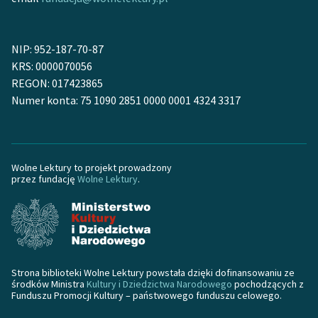
Zasady wykorzystania
Wolnych Lektur
NIP: 952-187-70-87
KRS: 0000070056
Logotypy
REGON: 017423865
Numer konta: 75 1090 2851 0000 0001 4324 3317
Materiały promocyjne
Polityka prywatności
Regulamin biblioteki
Wolne Lektury to projekt prowadzony
przez fundację
Wolne Lektury
.
Dane fundacji i
sprawozdania finansowe
Regulamin darowizn
Informacja o treściach
Strona biblioteki Wolne Lektury powstała dzięki dofinansowaniu ze
wrażliwych
środków Ministra
Kultury i Dziedzictwa Narodowego
pochodzących z
Funduszu Promocji Kultury – państwowego funduszu celowego.
Deklaracja dostępności