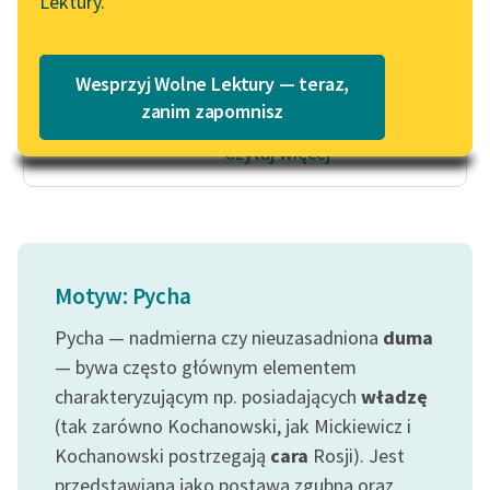
Lektury.
udoskonaleniem
Katalog
Blog
powietrznej
Katalog w formacie PDF
żeglugi,
Wesprzyj Wolne Lektury — teraz,
dopełni...
Lektury szkolne i klasyka
zanim zapomnisz
literatury do słuchania dla
Czytaj więcej
uczennic i uczniów z
niepełnosprawnościami
E-kolekcja lektur
szkolnych i literatury do
słuchania dla uczennic i
Motyw: Pycha
uczniów z
niepełnosprawnościami
Pycha — nadmierna czy nieuzasadniona
duma
— bywa często głównym elementem
Feministyczne inspiracje.
charakteryzującym np. posiadających
władzę
Popularyzacja
(tak zarówno Kochanowski, jak Mickiewicz i
skandynawskiej literatury
Kochanowski postrzegają
cara
Rosji). Jest
feministycznej
przedstawiana jako postawa zgubna oraz