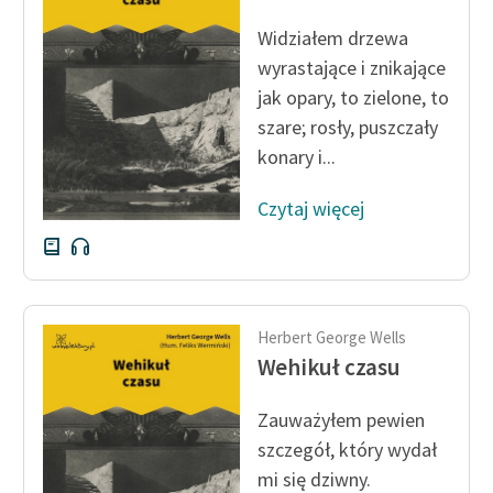
Ręce pełne poezji
Widziałem drzewa
Kolekcje edukacyjne
wyrastające i znikające
twórców przechodzących
jak opary, to zielone, to
do domeny publicznej,
szare; rosły, puszczały
lektur szkolnych oraz
konary i...
Starego Testamentu
Odkurzamy bohaterów
Czytaj więcej
Szkoła Poezji Wolnych
Lektur
O nas
Herbert George Wells
Wehikuł czasu
Kontakt
O projekcie
Zauważyłem pewien
szczegół, który wydał
Zespół
mi się dziwny.