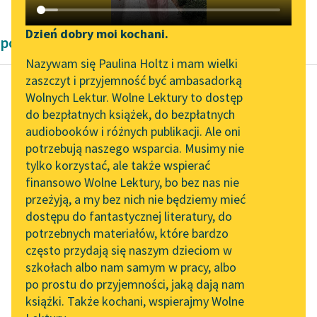
Katalog DAISY
Zgłoś brak utworu
Podkasty o książkach
Dzień dobry moi kochani.
powieści fantastyczne
Aktualności
Narzędzia
Nazywam się Paulina Holtz i mam wielki
zaszczyt i przyjemność być ambasadorką
„Prokurator Alicja Horn”
Mapa Wolnych Lektur
Wolnych Lektur. Wolne Lektury to dostęp
do słuchania
do bezpłatnych książek, do bezpłatnych
Teodor Tripplin
Leśmianator
audiobooków i różnych publikacji. Ale oni
Podróż po Księżycu
Byliśmy częścią AI Impact
potrzebują naszego wsparcia. Musimy nie
Przewodnik dla piszących i
Lab
tylko korzystać, ale także wspierać
czytających
Jedziemy do
finansowo Wolne Lektury, bo bez nas nie
Zapraszamy na spotkanie
wielkorządcy na dwóch
przeżyją, a my bez nich nie będziemy mieć
online z tłumaczkami
lekko złoconych,
dostępu do fantastycznej literatury, do
literatury skandynawskiej
API
ceremonialnych rybach;
potrzebnych materiałów, które bardzo
doktor Gerwid w
Spotkanie z Katarzyną
OAI-PMH
często przydają się naszym dzieciom w
mundurze i przy...
Tunkiel w Oslo
szkołach albo nam samym w pracy, albo
Widget Wolnych Lektur
po prostu do przyjemności, jaką dają nam
102. lata temu zmarł
Czytaj więcej
książki. Także kochani, wspierajmy Wolne
Przypisy
Joseph Conrad