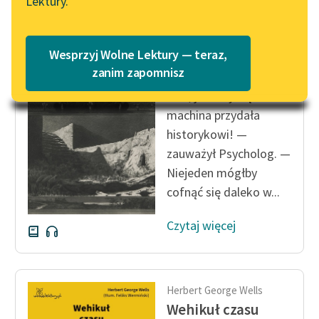
Lektury.
Katalog
Blog
Katalog w formacie PDF
Herbert George Wells
Wesprzyj Wolne Lektury — teraz,
Wehikuł czasu
Lektury szkolne i klasyka
zanim zapomnisz
literatury do słuchania dla
— O, jakżeby się taka
uczennic i uczniów z
machina przydała
niepełnosprawnościami
historykowi! —
E-kolekcja lektur
zauważył Psycholog. —
szkolnych i literatury do
Niejeden mógłby
słuchania dla uczennic i
cofnąć się daleko w...
uczniów z
niepełnosprawnościami
Czytaj więcej
Feministyczne inspiracje.
Popularyzacja
skandynawskiej literatury
Herbert George Wells
feministycznej
Wehikuł czasu