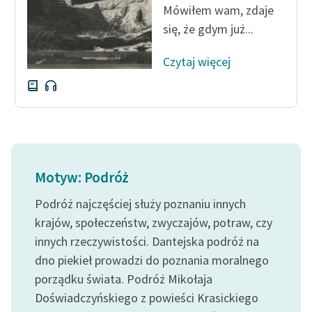
Mówiłem wam, zdaje
się, że gdym już...
Zasady wykorzystania
Wolnych Lektur
Czytaj więcej
Logotypy
Materiały promocyjne
Polityka prywatności
Regulamin biblioteki
Motyw: Podróż
Dane fundacji i
sprawozdania finansowe
Podróż najczęściej służy poznaniu innych
krajów, społeczeństw, zwyczajów, potraw, czy
Regulamin darowizn
innych rzeczywistości. Dantejska podróż na
Informacja o treściach
dno piekieł prowadzi do poznania moralnego
wrażliwych
porządku świata. Podróż Mikołaja
Doświadczyńskiego z powieści Krasickiego
Deklaracja dostępności