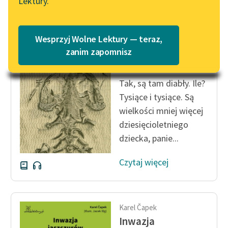
Lektury.
„Marzenie o Oriencie”
Katalog
Sophie Elkan
Katalog w formacie PDF
Karel Čapek
Blog
Wesprzyj Wolne Lektury — teraz,
Inwazja
zanim zapomnisz
jaszczurów
Lektury szkolne i klasyka
Tak, są tam diabły. Ile?
literatury do słuchania dla
Tysiące i tysiące. Są
uczennic i uczniów z
wielkości mniej więcej
niepełnosprawnościami
dziesięcioletniego
E-kolekcja lektur
dziecka, panie...
szkolnych i literatury do
słuchania dla uczennic i
Czytaj więcej
uczniów z
niepełnosprawnościami
Feministyczne inspiracje.
Karel Čapek
Popularyzacja
Inwazja
skandynawskiej literatury