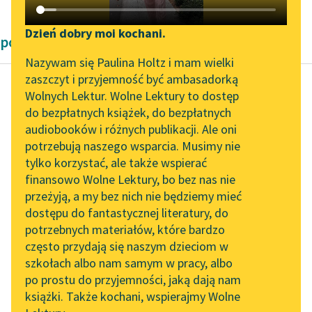
Katalog DAISY
Zgłoś brak utworu
Podkasty o książkach
Dzień dobry moi kochani.
powieści fantastyczne
Aktualności
Narzędzia
Nazywam się Paulina Holtz i mam wielki
zaszczyt i przyjemność być ambasadorką
Zapraszamy na spotkanie
Mapa Wolnych Lektur
Wolnych Lektur. Wolne Lektury to dostęp
online z tłumaczkami
do bezpłatnych książek, do bezpłatnych
Karel Čapek
Leśmianator
literatury skandynawskiej
audiobooków i różnych publikacji. Ale oni
Fabryka Absolutu
potrzebują naszego wsparcia. Musimy nie
Przewodnik dla piszących i
Spotkanie z Katarzyną
tylko korzystać, ale także wspierać
czytających
Niechby sobie człowiek
Tunkiel w Oslo
finansowo Wolne Lektury, bo bez nas nie
myślał, że inna wiara
przeżyją, a my bez nich nie będziemy mieć
Wolne Lektury na 32.
jest kiepska, ale nie
dostępu do fantastycznej literatury, do
Pol’and’Rock Festivalu
API
powinien myśleć, że
potrzebnych materiałów, które bardzo
ten...
„Kochanek Lady
OAI-PMH
często przydają się naszym dzieciom w
Chatterley” do słuchania
szkołach albo nam samym w pracy, albo
Widget Wolnych Lektur
Czytaj więcej
na Wolnych Lekturach
po prostu do przyjemności, jaką dają nam
książki. Także kochani, wspierajmy Wolne
Przypisy
Nowy audiobook –