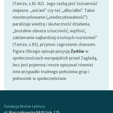
(Tamże, s.81-82). Jego cechą jest tożsamość
niejasna: ,,ani/ani" czy też ,,albo/albo". Takie
niezdecydowanie (,,niedecydowalność")
paraliżuje wiedzę i skuteczność działania,
,,brutalnie obnaża sztuczność, wątłość,
zakłamanie najbardziej istotnych rozróżnień"
(Tamże, s.83), przynosi zagrożenie chaosem.
Figura Obcego opisuje pozycję
Żydów
w
społecznościach europejskich przed Zagładą,
lecz jest pojemna i może opisywać również
inne przypadki trudnego położenia grup i
jednostek w społeczeństwie.
Fundacja Wolne Lektury
ul. Marszałkowska 84/92 lok. 125