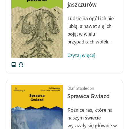
jaszczurów
feministycznej
Ręce pełne poezji
Ludzie na ogół ich nie
lubią, a nawet się ich
Kolekcje edukacyjne
boją; w wielu
twórców przechodzących
przypadkach woleli...
do domeny publicznej,
lektur szkolnych oraz
Czytaj więcej
Starego Testamentu
Odkurzamy bohaterów
Szkoła Poezji Wolnych
Lektur
Olaf Stapledon
Sprawca Gwiazd
O nas
Różnice ras, które na
Kontakt
naszym świecie
O projekcie
wyrażały się głównie w