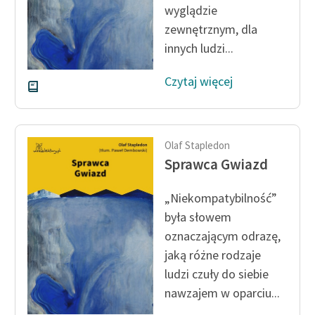
wyglądzie
Zespół
zewnętrznym, dla
innych ludzi...
Zasady wykorzystania
Wolnych Lektur
Czytaj więcej
Logotypy
Materiały promocyjne
Olaf Stapledon
Sprawca Gwiazd
Polityka prywatności
Regulamin biblioteki
„Niekompatybilność”
była słowem
Dane fundacji i
oznaczającym odrazę,
sprawozdania finansowe
jaką różne rodzaje
Regulamin darowizn
ludzi czuły do siebie
nawzajem w oparciu...
Informacja o treściach
wrażliwych