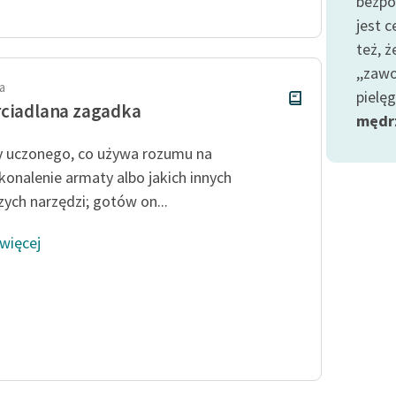
bezpo
Odkurzamy bohaterów
jest 
Szkoła Poezji Wolnych Lektur
też, ż
,,zaw
a
pielę
ciadlana zagadka
mędr
 uczonego, co używa rozumu na
onalenie armaty albo jakich innych
zych narzędzi; gotów on...
 więcej