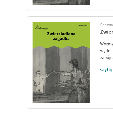
Deotym
Zwier
Weźmy
wydosk
zabójc
Czytaj