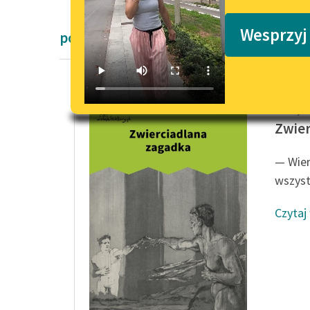
Podkasty o książkach
Wesprzyj
powieści fantastyczne
Deotym
Zwier
— Wier
wszyst
Czytaj