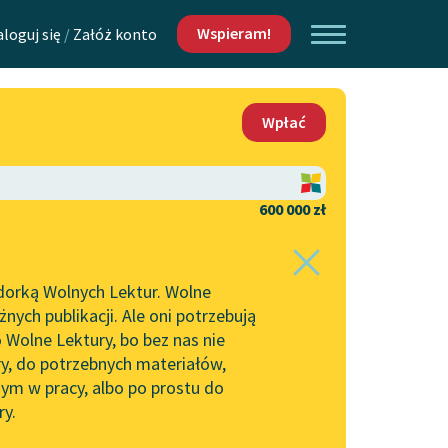
Wspieram!
aloguj się
/
Załóż konto
O nas
Wpłać
Lektur
Kontakt
O projekcie
600 000 zł
 piszących i
Zespół
dorką Wolnych Lektur. Wolne
Zasady wykorzystania
ych publikacji. Ale oni potrzebują
Wolnych Lektur
 Wolne Lektury, bo bez nas nie
Logotypy
ry, do potrzebnych materiałów,
ym w pracy, albo po prostu do
h Lektur
Materiały promocyjne
ry.
Polityka prywatności