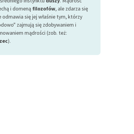
średniego instynktu
duszy
. Mądrość
cechą i domeną
filozofów
, ale zdarza się
e odmawia się jej właśnie tym, którzy
odowo" zajmują się zdobywaniem i
gnowaniem mądrości (zob. też:
zec
).