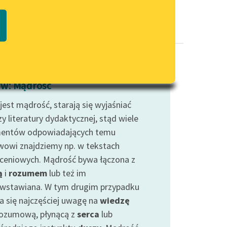
Regulamin biblioteki
macie PDF
Dane fundacji i sprawozdania
finansowe
Regulamin darowizn
Informacja o treściach
w: Mądrość
wrażliwych
jest mądrość, starają się wyjaśniać
Deklaracja dostępności
y literatury dydaktycznej, stąd wiele
entów odpowiadających temu
owi znajdziemy np. w tekstach
ceniowych. Mądrość bywa łączona z
ą
i
rozumem
lub też im
iwstawiana. W tym drugim przypadku
a się najczęściej uwagę na
wiedzę
ozumową, płynącą z
serca
lub