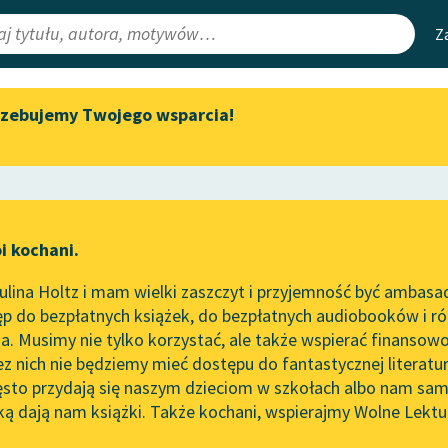
Z
rzebujemy Twojego wsparcia!
Aktualności
Narzędzia
e Lektury
„Prokurator Alicja Horn” do
Mapa Wolnych 
słuchania
irmami
Leśmianator
Byliśmy częścią AI Impact Lab
ewsletter
Przewodnik dla
i kochani.
Zapraszamy na spotkanie
czytających
ć
online z tłumaczkami
lina Holtz i mam wielki zaszczyt i przyjemność być ambasa
literatury skandynawskiej
p do bezpłatnych książek, do bezpłatnych audiobooków i różn
API
Spotkanie z Katarzyną Tunkiel
. Musimy nie tylko korzystać, ale także wspierać finansowo
ce redakcyjne
w Oslo
OAI-PMH
ez nich nie będziemy mieć dostępu do fantastycznej literatu
ęsto przydają się naszym dzieciom w szkołach albo nam sam
102. lata temu zmarł Joseph
Widget Wolnyc
Conrad
ką dają nam książki. Także kochani, wspierajmy Wolne Lektu
oru
powieść fantastyczna
✖
Przypisy
Blog