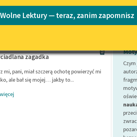
Katalog
 Wolne Lektury — teraz, zanim zapomnisz
Katalog w for
Lektury szkolne i klasyka
literatury do słuchania dla
uczennic i uczniów z
niepełnosprawnościami
a
E-kolekcja lektur szkolnych i
Moty
literatury do słuchania dla
ciadlana zagadka
uczennic i uczniów z
Czym 
niepełnosprawnościami
z mi, pani, miał szczerą ochotę powierzyć mi
autorz
Feministyczne inspiracje.
ko, ale bał się mojej… jakby to...
fragm
Popularyzacja skandynawskiej
motyw
literatury feministycznej
 więcej
oświe
Ręce pełne poezji
nauk
przec
Kolekcje edukacyjne twórców
przechodzących do domeny
zwrac
publicznej, lektur szkolnych
pozar
oraz Starego Testamentu