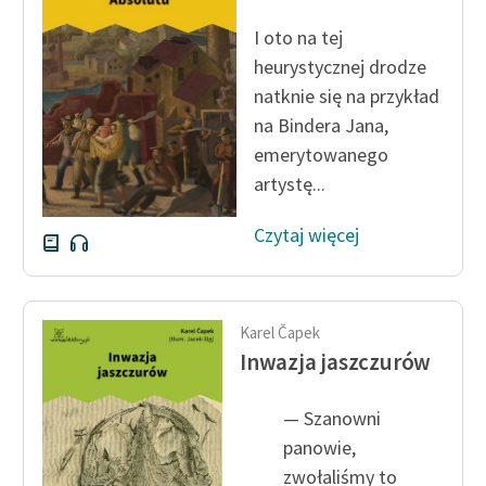
Ręce pełne poezji
I oto na tej
Kolekcje edukacyjne
heurystycznej drodze
twórców przechodzących
natknie się na przykład
do domeny publicznej,
na Bindera Jana,
lektur szkolnych oraz
emerytowanego
Starego Testamentu
artystę...
Odkurzamy bohaterów
Czytaj więcej
Szkoła Poezji Wolnych
Lektur
O nas
Karel Čapek
Inwazja jaszczurów
Kontakt
O projekcie
— Szanowni
panowie,
Zespół
zwołaliśmy to