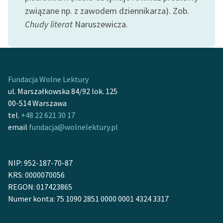
związane np. z zawodem dziennikarza). Zob.
Chudy literat
Naruszewicza.
Fundacja Wolne Lektury
ul. Marszałkowska 84/92 lok. 125
00-514 Warszawa
tel.
+48 22 621 30 17
email
fundacja@wolnelektury.pl
NIP: 952-187-70-87
KRS: 0000070056
REGON: 017423865
Numer konta: 75 1090 2851 0000 0001 4324 3317