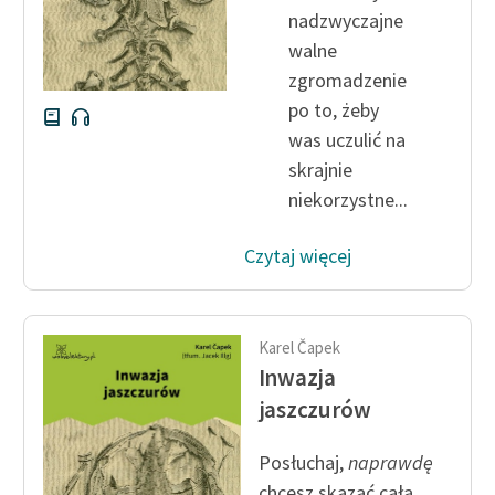
nadzwyczajne
Zasady wykorzystania
walne
Wolnych Lektur
zgromadzenie
po to, żeby
Logotypy
was uczulić na
Materiały promocyjne
skrajnie
niekorzystne...
Polityka prywatności
Regulamin biblioteki
Czytaj więcej
Dane fundacji i
sprawozdania finansowe
Karel Čapek
Regulamin darowizn
Inwazja
jaszczurów
Informacja o treściach
wrażliwych
Posłuchaj,
naprawdę
Deklaracja dostępności
chcesz skazać całą