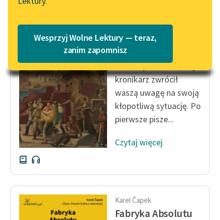
Lektury.
Katalog
Blog
Katalog w formacie PDF
Karel Čapek
Wesprzyj Wolne Lektury — teraz,
Fabryka Absolutu
Lektury szkolne i klasyka
zanim zapomnisz
literatury do słuchania dla
A teraz pozwólcie, aby
uczennic i uczniów z
kronikarz zwrócił
niepełnosprawnościami
waszą uwagę na swoją
E-kolekcja lektur
kłopotliwą sytuację. Po
szkolnych i literatury do
pierwsze pisze...
słuchania dla uczennic i
uczniów z
Czytaj więcej
niepełnosprawnościami
Feministyczne inspiracje.
Popularyzacja
skandynawskiej literatury
Karel Čapek
feministycznej
Fabryka Absolutu