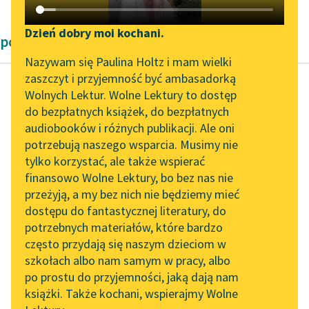
Katalog DAISY
Zgłoś brak utworu
Podkasty o książkach
Dzień dobry moi kochani.
powieści fantastyczne
Aktualności
Narzędzia
Nazywam się Paulina Holtz i mam wielki
zaszczyt i przyjemność być ambasadorką
„Prokurator Alicja Horn”
Mapa Wolnych Lektur
Wolnych Lektur. Wolne Lektury to dostęp
do słuchania
do bezpłatnych książek, do bezpłatnych
Karel Čapek
Leśmianator
audiobooków i różnych publikacji. Ale oni
Fabryka Absolutu
Byliśmy częścią AI Impact
potrzebują naszego wsparcia. Musimy nie
Przewodnik dla piszących i
Lab
tylko korzystać, ale także wspierać
czytających
Bowiem zważcie, iż
finansowo Wolne Lektury, bo bez nas nie
Zapraszamy na spotkanie
kronikarz sam się wam
przeżyją, a my bez nich nie będziemy mieć
online z tłumaczkami
przyznaje, że nie stać
dostępu do fantastycznej literatury, do
literatury skandynawskiej
API
go na to, aby...
potrzebnych materiałów, które bardzo
Spotkanie z Katarzyną
OAI-PMH
często przydają się naszym dzieciom w
Czytaj więcej
Tunkiel w Oslo
szkołach albo nam samym w pracy, albo
Widget Wolnych Lektur
po prostu do przyjemności, jaką dają nam
102. lata temu zmarł
książki. Także kochani, wspierajmy Wolne
Przypisy
Joseph Conrad