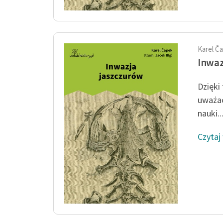
Karel Č
Inwaz
Dzięki
uważać
nauki..
Czytaj