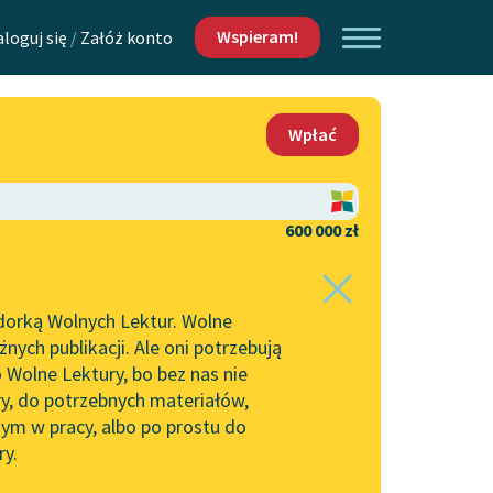
Wspieram!
aloguj się
/
Załóż konto
O nas
Wpłać
Lektur
Kontakt
O projekcie
600 000 zł
 piszących i
Zespół
dorką Wolnych Lektur. Wolne
Zasady wykorzystania
ych publikacji. Ale oni potrzebują
Wolnych Lektur
 Wolne Lektury, bo bez nas nie
Logotypy
ry, do potrzebnych materiałów,
ym w pracy, albo po prostu do
h Lektur
Materiały promocyjne
ry.
Polityka prywatności