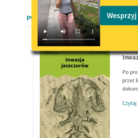
Podkasty o książkach
Wesprzyj
powieści fantastyczne
Karel Č
Inwaz
Po pro
przez 
dokony
Czytaj