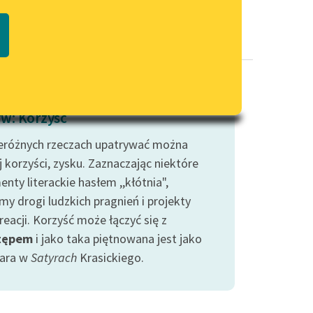
Regulamin biblioteki
macie PDF
Dane fundacji i sprawozdania
finansowe
Regulamin darowizn
Informacja o treściach
w: Korzyść
wrażliwych
eróżnych rzeczach upatrywać można
Deklaracja dostępności
 korzyści, zysku. Zaznaczając niektóre
nty literackie hasłem ,,kłótnia",
my drogi ludzkich pragnień i projekty
eacji. Korzyść może łączyć się z
tępem
i jako taka piętnowana jest jako
ara w
Satyrach
Krasickiego.