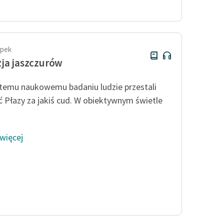
publicznej, lektur szkolnych
oraz Starego Testamentu
Odkurzamy bohaterów
Szkoła Poezji Wolnych Lektur
apek
ja jaszczurów
 temu naukowemu badaniu ludzie przestali
 Płazy za jakiś cud. W obiektywnym świetle
.
 więcej