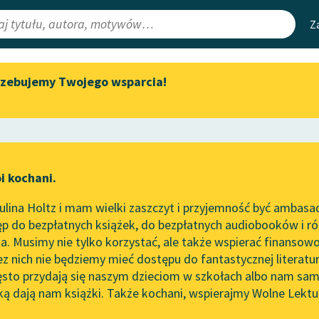
Z
rzebujemy Twojego wsparcia!
Aktualności
Narzędzia
e Lektury
Zapraszamy na spotkanie
Mapa Wolnych 
online z tłumaczkami
irmami
Leśmianator
literatury skandynawskiej
ewsletter
Przewodnik dla
Spotkanie z Katarzyną Tunkiel
i kochani.
czytających
w Oslo
ć
lina Holtz i mam wielki zaszczyt i przyjemność być ambasa
Wolne Lektury na 32.
p do bezpłatnych książek, do bezpłatnych audiobooków i różn
Pol’and’Rock Festivalu
API
. Musimy nie tylko korzystać, ale także wspierać finansowo
ce redakcyjne
„Kochanek Lady Chatterley”
OAI-PMH
ez nich nie będziemy mieć dostępu do fantastycznej literatu
do słuchania na Wolnych
ęsto przydają się naszym dzieciom w szkołach albo nam sam
Lekturach
Widget Wolnyc
ką dają nam książki. Także kochani, wspierajmy Wolne Lektu
oru
powieść fantastyczna
✖
Nowy audiobook – „Marzenie
Przypisy
o Oriencie” Sophie Elkan