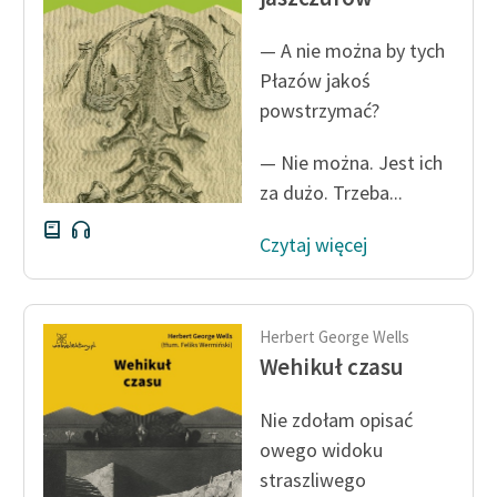
Zasady wykorzystania
— A nie można by tych
Wolnych Lektur
Płazów jakoś
powstrzymać?
Logotypy
Materiały promocyjne
— Nie można. Jest ich
za dużo. Trzeba...
Polityka prywatności
Czytaj więcej
Regulamin biblioteki
Dane fundacji i
sprawozdania finansowe
Herbert George Wells
Wehikuł czasu
Regulamin darowizn
Informacja o treściach
Nie zdołam opisać
wrażliwych
owego widoku
straszliwego
Deklaracja dostępności