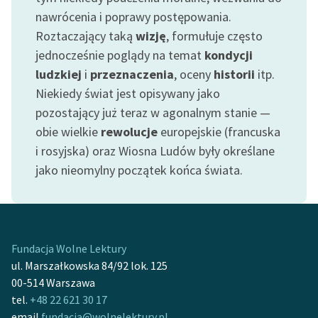
nawrócenia i poprawy postępowania.
Roztaczający taką
wizję
, formułuje często
jednocześnie poglądy na temat
kondycji
ludzkiej
i
przeznaczenia
, oceny
historii
itp.
Niekiedy świat jest opisywany jako
pozostający już teraz w agonalnym stanie —
obie wielkie
rewolucje
europejskie (francuska
i rosyjska) oraz Wiosna Ludów były określane
jako nieomylny początek końca świata.
Fundacja Wolne Lektury
ul. Marszałkowska 84/92 lok. 125
00-514 Warszawa
tel.
+48 22 621 30 17
email
fundacja@wolnelektury.pl