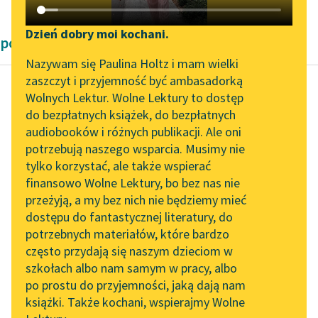
Katalog DAISY
Zgłoś brak utworu
Podkasty o książkach
Dzień dobry moi kochani.
powieści fantastyczne
Aktualności
Narzędzia
Nazywam się Paulina Holtz i mam wielki
zaszczyt i przyjemność być ambasadorką
„Prokurator Alicja Horn”
Mapa Wolnych Lektur
Wolnych Lektur. Wolne Lektury to dostęp
do słuchania
do bezpłatnych książek, do bezpłatnych
Karel Čapek
Leśmianator
audiobooków i różnych publikacji. Ale oni
Inwazja
Byliśmy częścią AI Impact
potrzebują naszego wsparcia. Musimy nie
Przewodnik dla piszących i
jaszczurów
Lab
tylko korzystać, ale także wspierać
czytających
finansowo Wolne Lektury, bo bez nas nie
Zapraszamy na spotkanie
Czytaj więcej
przeżyją, a my bez nich nie będziemy mieć
online z tłumaczkami
dostępu do fantastycznej literatury, do
literatury skandynawskiej
API
potrzebnych materiałów, które bardzo
Spotkanie z Katarzyną
OAI-PMH
często przydają się naszym dzieciom w
Tunkiel w Oslo
szkołach albo nam samym w pracy, albo
Widget Wolnych Lektur
po prostu do przyjemności, jaką dają nam
102. lata temu zmarł
książki. Także kochani, wspierajmy Wolne
Przypisy
Joseph Conrad