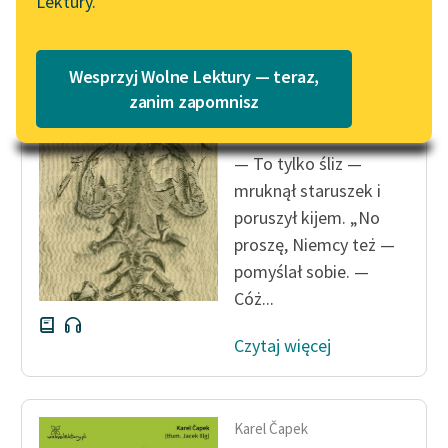
Lektury.
Katalog
Blog
Katalog w formacie PDF
Karel Čapek
Wesprzyj Wolne Lektury — teraz,
Inwazja
Lektury szkolne i klasyka
zanim zapomnisz
jaszczurów
literatury do słuchania dla
uczennic i uczniów z
— To tylko śliz —
niepełnosprawnościami
mruknął staruszek i
E-kolekcja lektur
poruszył kijem. „No
szkolnych i literatury do
proszę, Niemcy też —
słuchania dla uczennic i
pomyślał sobie. —
uczniów z
Cóż...
niepełnosprawnościami
Czytaj więcej
Feministyczne inspiracje.
Popularyzacja
skandynawskiej literatury
feministycznej
Karel Čapek