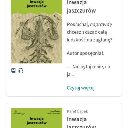
Inwazja
Ręce pełne poezji
jaszczurów
Kolekcje edukacyjne
twórców przechodzących
Posłuchaj,
naprawdę
do domeny publicznej,
chcesz skazać całą
lektur szkolnych oraz
ludzkość na zagładę?
Starego Testamentu
Autor sposępniał.
Odkurzamy bohaterów
Szkoła Poezji Wolnych
— Nie pytaj mnie, co
Lektur
ja...
O nas
Czytaj więcej
Kontakt
O projekcie
Karel Čapek
Inwazja
Zespół
jaszczurów