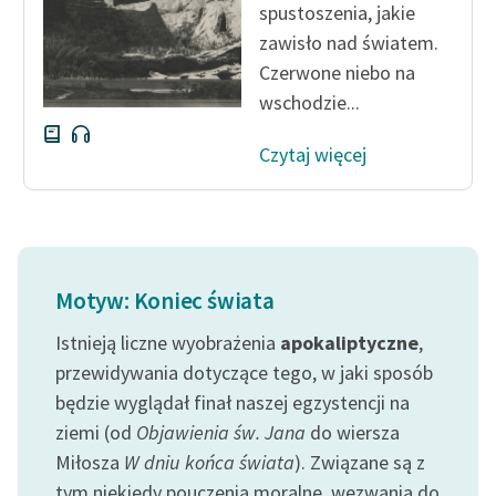
spustoszenia, jakie
zawisło nad światem.
Czerwone niebo na
wschodzie...
Czytaj więcej
Motyw: Koniec świata
Istnieją liczne wyobrażenia
apokaliptyczne
,
przewidywania dotyczące tego, w jaki sposób
będzie wyglądał finał naszej egzystencji na
ziemi (od
Objawienia św. Jana
do wiersza
Miłosza
W dniu końca świata
). Związane są z
tym niekiedy pouczenia moralne, wezwania do