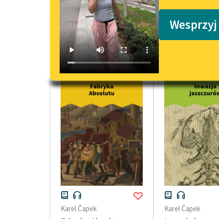
Podkasty o książkach
Wesprzyj
powieści fantastyczne Dwudziestole
Karel Čapek
Karel Čapek