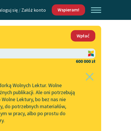
Wspieram!
aloguj się
/
Załóż konto
O nas
Wpłać
Lektur
Kontakt
O projekcie
600 000 zł
 piszących i
Zespół
dorką Wolnych Lektur. Wolne
Zasady wykorzystania
ych publikacji. Ale oni potrzebują
Wolnych Lektur
 Wolne Lektury, bo bez nas nie
Logotypy
ry, do potrzebnych materiałów,
ym w pracy, albo po prostu do
h Lektur
Materiały promocyjne
ry.
rtuj:
najpopularniejsze
alfabetycznie
Polityka prywatności