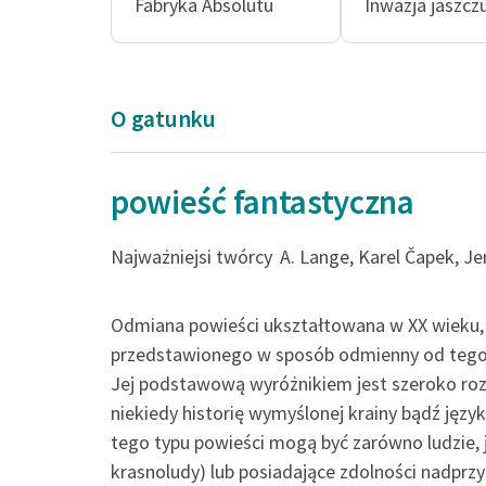
Fabryka Absolutu
Inwazja jaszcz
O gatunku
powieść fantastyczna
przeszedłem więc z 
Najważniejsi twórcy
A. Lange, Karel Čapek, Je
do innej, jeszcze w
która na pierwszy 
Odmiana powieści ukształtowana w XX wieku, c
przypomniała...
przedstawionego w sposób odmienny od tego, c
Jej podstawową wyróżnikiem jest szeroko ro
Herbert George Wells, Weh
niekiedy historię wymyślonej krainy bądź język
tego typu powieści mogą być zarówno ludzie, jak
krasnoludy) lub posiadające zdolności nadprz