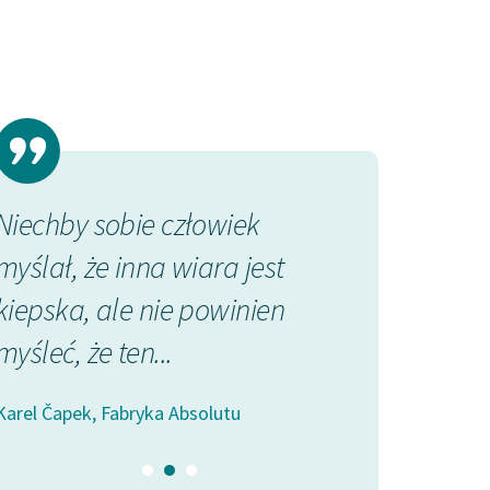
Niechby sobie człowiek
przeszedłem w
myślał, że inna wiara jest
do innej, jes
kiepska, ale nie powinien
która na pie
myśleć, że ten...
przypomniała
Karel Čapek, Fabryka Absolutu
Herbert George We