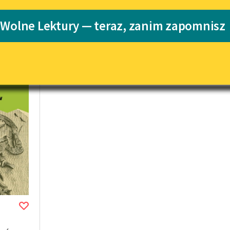
Katalog
Blog
 Wolne Lektury — teraz, zanim zapomnisz
cie międzywojenne
Katalog w for
Lektury szkolne i klasyka
literatury do słuchania dla
uczennic i uczniów z
niepełnosprawnościami
E-kolekcja lektur szkolnych i
literatury do słuchania dla
uczennic i uczniów z
niepełnosprawnościami
Feministyczne inspiracje.
Popularyzacja skandynawskiej
literatury feministycznej
Ręce pełne poezji
Kolekcje edukacyjne twórców
przechodzących do domeny