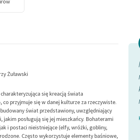
publicznej, lektur szkolnych
urów
oraz Starego Testamentu
Odkurzamy bohaterów
Szkoła Poezji Wolnych Lektur
tej galerii
Dziś, niestety, już jej między
rzy Żuławski
iększej,
nami nie ma, od kilku
rzut oka
miesięcy wyjechała w dalekie
harakteryzująca się kreacją świata
strony...
o przyjmuje się w danej kulturze za rzeczywiste.
zbudowany świat przedstawiony, uwzględniający
ikuł czasu
Deotyma, Zwierciadlana zagadka
i, jakim posługują się jej mieszkańcy. Bohaterami
 i postaci nieistniejące (elfy, wróżki, gobliny,
yrodzone. Często wykorzystuje elementy baśniowe,