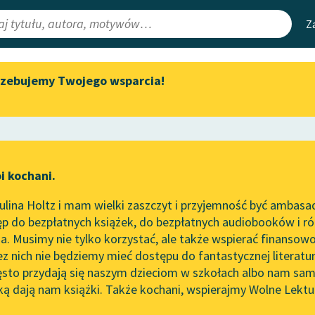
Z
rzebujemy Twojego wsparcia!
Aktualności
Narzędzia
e Lektury
Zapraszamy na spotkanie
Mapa Wolnych 
online z tłumaczkami
irmami
Leśmianator
literatury skandynawskiej
ewsletter
Przewodnik dla
Spotkanie z Katarzyną Tunkiel
i kochani.
czytających
w Oslo
lina Holtz i mam wielki zaszczyt i przyjemność być ambasa
Wolne Lektury na 32.
p do bezpłatnych książek, do bezpłatnych audiobooków i różn
Pol’and’Rock Festivalu
API
. Musimy nie tylko korzystać, ale także wspierać finansowo
ce redakcyjne
„Kochanek Lady Chatterley”
OAI-PMH
ez nich nie będziemy mieć dostępu do fantastycznej literatu
do słuchania na Wolnych
ęsto przydają się naszym dzieciom w szkołach albo nam sam
Lekturach
Widget Wolnyc
ką dają nam książki. Także kochani, wspierajmy Wolne Lektu
oru
So
iestolecie międzywojenne
✖
Nowy audiobook – „Marzenie
Przypisy
o Oriencie” Sophie Elkan