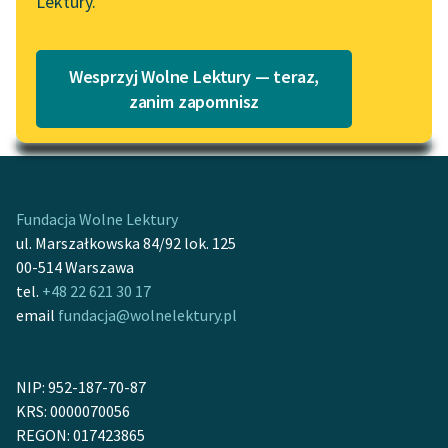
Lektury.
na Wolnych Lekturach
Katalog
Blog
Katalog w formacie PDF
Wesprzyj Wolne Lektury — teraz,
zanim zapomnisz
Motyw: Wyrok
Lektury szkolne i klasyka
literatury do słuchania dla
uczennic i uczniów z
niepełnosprawnościami
Fundacja Wolne Lektury
E-kolekcja lektur
ul. Marszałkowska 84/92 lok. 125
szkolnych i literatury do
00-514 Warszawa
słuchania dla uczennic i
tel.
+48 22 621 30 17
uczniów z
email
fundacja@wolnelektury.pl
niepełnosprawnościami
Feministyczne inspiracje.
NIP: 952-187-70-87
Popularyzacja
KRS: 0000070056
skandynawskiej literatury
REGON: 017423865
feministycznej