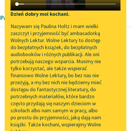
Katalog DAISY
Zgłoś brak utworu
Podkasty o książkach
Dzień dobry moi kochani.
Pamiętnik
Aktualności
Narzędzia
Nazywam się Paulina Holtz i mam wielki
zaszczyt i przyjemność być ambasadorką
Byliśmy częścią AI Impact
Mapa Wolnych Lektur
Wolnych Lektur. Wolne Lektury to dostęp
Lab
do bezpłatnych książek, do bezpłatnych
Noemi Szac-Wajnkranc
Leśmianator
audiobooków i różnych publikacji. Ale oni
Przeminęło z
Zapraszamy na spotkanie
potrzebują naszego wsparcia. Musimy nie
Przewodnik dla piszących i
ogniem
online z tłumaczkami
tylko korzystać, ale także wspierać
czytających
literatury skandynawskiej
finansowo Wolne Lektury, bo bez nas nie
Dzieci, które w dzień
przeżyją, a my bez nich nie będziemy mieć
Spotkanie z Katarzyną
bawiły się, nie pojmując
dostępu do fantastycznej literatury, do
Tunkiel w Oslo
API
grozy sytuacji, teraz
potrzebnych materiałów, które bardzo
milkną i siedzą
Wolne Lektury na 32.
OAI-PMH
często przydają się naszym dzieciom w
Pol’and’Rock Festivalu
cichutko...
szkołach albo nam samym w pracy, albo
Widget Wolnych Lektur
po prostu do przyjemności, jaką dają nam
„Kochanek Lady
Czytaj więcej
książki. Także kochani, wspierajmy Wolne
Przypisy
Chatterley” do słuchania