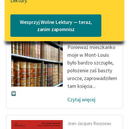
Lektury.
„Marzenie o Oriencie”
Katalog
Sophie Elkan
Katalog w formacie PDF
Jean-Jacques Rousseau
Blog
Wesprzyj Wolne Lektury — teraz,
Wyznania, tom
zanim zapomnisz
drugi
Lektury szkolne i klasyka
Ponieważ mieszkanko
literatury do słuchania dla
moje w Mont-Louis
uczennic i uczniów z
było bardzo szczupłe,
niepełnosprawnościami
położenie zaś baszty
E-kolekcja lektur
urocze, zaprowadziłem
szkolnych i literatury do
tam księcia...
słuchania dla uczennic i
uczniów z
Czytaj więcej
niepełnosprawnościami
Feministyczne inspiracje.
Popularyzacja
Jean-Jacques Rousseau
skandynawskiej literatury