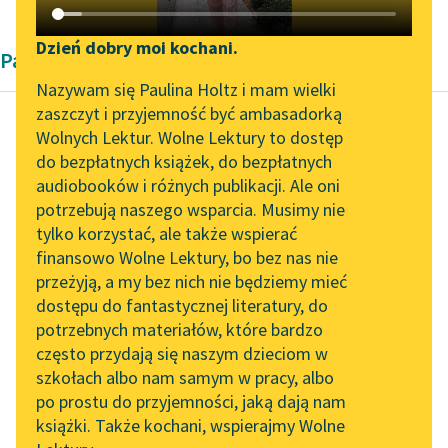
Katalog DAISY
Zgłoś brak utworu
Podkasty o książkach
Dzień dobry moi kochani.
Pamiętnik
Aktualności
Narzędzia
Nazywam się Paulina Holtz i mam wielki
zaszczyt i przyjemność być ambasadorką
Zapraszamy na spotkanie
Mapa Wolnych Lektur
Wolnych Lektur. Wolne Lektury to dostęp
online z tłumaczkami
do bezpłatnych książek, do bezpłatnych
Aleksander Fredro
Leśmianator
literatury skandynawskiej
audiobooków i różnych publikacji. Ale oni
Trzy po trzy
potrzebują naszego wsparcia. Musimy nie
Przewodnik dla piszących i
Spotkanie z Katarzyną
tylko korzystać, ale także wspierać
czytających
Ale jakie ma być
Tunkiel w Oslo
finansowo Wolne Lektury, bo bez nas nie
pochlebstwo, jak i
przeżyją, a my bez nich nie będziemy mieć
Wolne Lektury na 32.
gdzie go użyć, w tym
dostępu do fantastycznej literatury, do
Pol’and’Rock Festivalu
API
sztuka, w tym...
potrzebnych materiałów, które bardzo
„Kochanek Lady
OAI-PMH
często przydają się naszym dzieciom w
Czytaj więcej
Chatterley” do słuchania
szkołach albo nam samym w pracy, albo
Widget Wolnych Lektur
na Wolnych Lekturach
po prostu do przyjemności, jaką dają nam
książki. Także kochani, wspierajmy Wolne
Przypisy
Nowy audiobook –