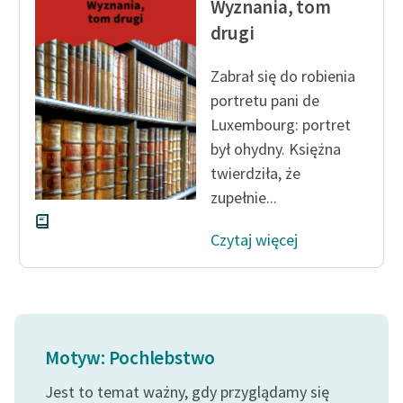
Wyznania, tom
feministycznej
drugi
Ręce pełne poezji
Zabrał się do robienia
Kolekcje edukacyjne
portretu pani de
twórców przechodzących
Luxembourg: portret
do domeny publicznej,
był ohydny. Księżna
lektur szkolnych oraz
twierdziła, że
Starego Testamentu
zupełnie...
Odkurzamy bohaterów
Czytaj więcej
Szkoła Poezji Wolnych
Lektur
O nas
Kontakt
Motyw: Pochlebstwo
O projekcie
Jest to temat ważny, gdy przyglądamy się