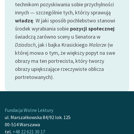
technikom pozyskiwania sobie przychylności
Zespół
innych — szczególnie tych, którzy sprawują
władzę
. W jaki sposób pochlebstwo stanowi
Zasady wykorzystania
środek wyrabiania sobie
pozycji społecznej
Wolnych Lektur
świadczą zarówno sceny u Senatora w
Dziadach
, jak i bajka Krasickiego
Malarze
(w
Logotypy
której mowa o tym, że większy popyt na swe
Materiały promocyjne
obrazy ma ten portrecista, który tworzy
obrazy upiększające rzeczywiste oblicza
Polityka prywatności
portretowanych).
Regulamin biblioteki
Dane fundacji i
sprawozdania finansowe
Fundacja Wolne Lektury
Regulamin darowizn
ul. Marszałkowska 84/92 lok. 125
00-514 Warszawa
Informacja o treściach
tel.
+48 22 621 30 17
wrażliwych