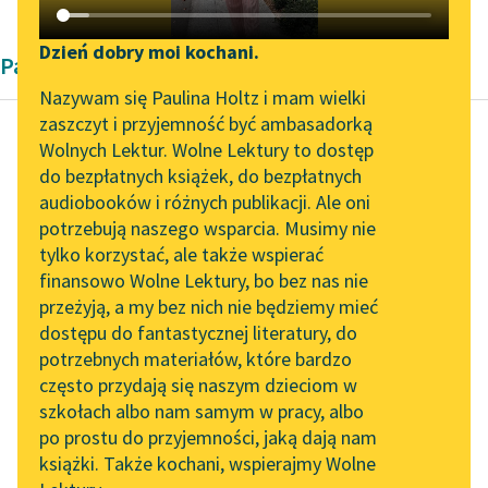
Katalog DAISY
Zgłoś brak utworu
Podkasty o książkach
Dzień dobry moi kochani.
Pamiętnik Giacomo Casanovy
Aktualności
Narzędzia
Nazywam się Paulina Holtz i mam wielki
zaszczyt i przyjemność być ambasadorką
„Prokurator Alicja Horn”
Mapa Wolnych Lektur
Wolnych Lektur. Wolne Lektury to dostęp
do słuchania
do bezpłatnych książek, do bezpłatnych
Giacomo Casanova
Leśmianator
audiobooków i różnych publikacji. Ale oni
Od kobiety do
Byliśmy częścią AI Impact
potrzebują naszego wsparcia. Musimy nie
Przewodnik dla piszących i
kobiety
Lab
tylko korzystać, ale także wspierać
czytających
finansowo Wolne Lektury, bo bez nas nie
Zapraszamy na spotkanie
Gdy trzynastego dnia
przeżyją, a my bez nich nie będziemy mieć
online z tłumaczkami
choroby gorączka
dostępu do fantastycznej literatury, do
literatury skandynawskiej
API
ustała, jęło
potrzebnych materiałów, które bardzo
rekonwalescentkę
Spotkanie z Katarzyną
OAI-PMH
często przydają się naszym dzieciom w
Tunkiel w Oslo
trapić nieopisane
szkołach albo nam samym w pracy, albo
Widget Wolnych Lektur
świerzbienie po całym
po prostu do przyjemności, jaką dają nam
102. lata temu zmarł
książki. Także kochani, wspierajmy Wolne
ciele. Żadna...
Przypisy
Joseph Conrad