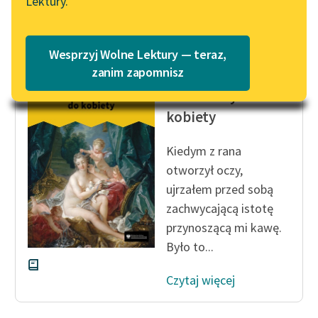
Lektury.
Katalog
Czytaj więcej
Blog
Katalog w formacie PDF
Wesprzyj Wolne Lektury — teraz,
Lektury szkolne i klasyka
zanim zapomnisz
Giacomo Casanova
literatury do słuchania dla
Od kobiety do
uczennic i uczniów z
kobiety
niepełnosprawnościami
E-kolekcja lektur
Kiedym z rana
szkolnych i literatury do
otworzył oczy,
słuchania dla uczennic i
ujrzałem przed sobą
uczniów z
zachwycającą istotę
niepełnosprawnościami
przynoszącą mi kawę.
Było to...
Feministyczne inspiracje.
Popularyzacja
Czytaj więcej
skandynawskiej literatury
feministycznej