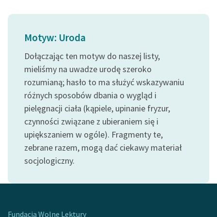
Ręce pełne poezji
Kolekcje edukacyjne
Motyw: Uroda
twórców przechodzących
do domeny publicznej,
Dołączając ten motyw do naszej listy,
lektur szkolnych oraz
mieliśmy na uwadze urodę szeroko
Starego Testamentu
rozumianą; hasło to ma służyć wskazywaniu
Odkurzamy bohaterów
różnych sposobów dbania o wygląd i
pielęgnacji ciała (kąpiele, upinanie fryzur,
Szkoła Poezji Wolnych
czynności związane z ubieraniem się i
Lektur
upiększaniem w ogóle). Fragmenty te,
O nas
zebrane razem, mogą dać ciekawy materiał
socjologiczny.
Kontakt
O projekcie
Zespół
Fundacja Wolne Lektury