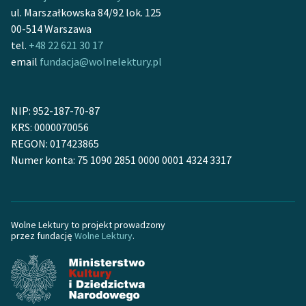
ul. Marszałkowska 84/92 lok. 125
Zasady wykorzystania
00-514 Warszawa
Wolnych Lektur
tel.
+48 22 621 30 17
email
fundacja@wolnelektury.pl
Logotypy
Materiały promocyjne
NIP: 952-187-70-87
Polityka prywatności
KRS: 0000070056
REGON: 017423865
Regulamin biblioteki
Numer konta: 75 1090 2851 0000 0001 4324 3317
Dane fundacji i
sprawozdania finansowe
Regulamin darowizn
Wolne Lektury to projekt prowadzony
przez fundację
Wolne Lektury
.
Informacja o treściach
wrażliwych
Deklaracja dostępności