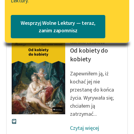
Lektury.
„Marzenie o Oriencie”
— Przez całe...
Katalog
Sophie Elkan
Czytaj więcej
Katalog w formacie PDF
Blog
Wesprzyj Wolne Lektury — teraz,
zanim zapomnisz
Giacomo Casanova
Lektury szkolne i klasyka
Od kobiety do
literatury do słuchania dla
kobiety
uczennic i uczniów z
niepełnosprawnościami
Zapewniłem ją, iż
E-kolekcja lektur
kochać jej nie
szkolnych i literatury do
przestanę do końca
słuchania dla uczennic i
życia. Wyrywała się;
uczniów z
chciałem ją
niepełnosprawnościami
zatrzymać...
Feministyczne inspiracje.
Popularyzacja
Czytaj więcej
skandynawskiej literatury