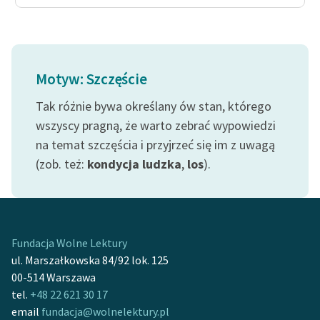
feministycznej
Ręce pełne poezji
Kolekcje edukacyjne
Motyw: Szczęście
twórców przechodzących
do domeny publicznej,
Tak różnie bywa określany ów stan, którego
lektur szkolnych oraz
wszyscy pragną, że warto zebrać wypowiedzi
Starego Testamentu
na temat szczęścia i przyjrzeć się im z uwagą
(zob. też:
kondycja ludzka
,
los
).
Odkurzamy bohaterów
Szkoła Poezji Wolnych
Lektur
O nas
Fundacja Wolne Lektury
ul. Marszałkowska 84/92 lok. 125
Kontakt
00-514 Warszawa
tel.
+48 22 621 30 17
O projekcie
email
fundacja@wolnelektury.pl