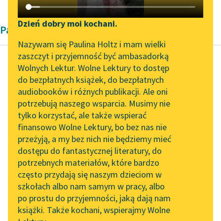
Katalog DAISY
Zgłoś brak utworu
Podkasty o książkach
Dzień dobry moi kochani.
Pamiętnik Giacomo Casanovy
Aktualności
Narzędzia
Nazywam się Paulina Holtz i mam wielki
zaszczyt i przyjemność być ambasadorką
Zapraszamy na spotkanie
Mapa Wolnych Lektur
Wolnych Lektur. Wolne Lektury to dostęp
online z tłumaczkami
do bezpłatnych książek, do bezpłatnych
Giacomo Casanova
Leśmianator
literatury skandynawskiej
audiobooków i różnych publikacji. Ale oni
Od kobiety do
potrzebują naszego wsparcia. Musimy nie
Przewodnik dla piszących i
kobiety
Spotkanie z Katarzyną
tylko korzystać, ale także wspierać
czytających
Tunkiel w Oslo
finansowo Wolne Lektury, bo bez nas nie
— Ja? Pojęcia nawet
przeżyją, a my bez nich nie będziemy mieć
Wolne Lektury na 32.
nie mam, co czynić, aby
dostępu do fantastycznej literatury, do
Pol’and’Rock Festivalu
API
zostać filozofką.
potrzebnych materiałów, które bardzo
„Kochanek Lady
OAI-PMH
często przydają się naszym dzieciom w
— Trzeba myśleć.
Chatterley” do słuchania
szkołach albo nam samym w pracy, albo
Widget Wolnych Lektur
na Wolnych Lekturach
po prostu do przyjemności, jaką dają nam
— Długo?
książki. Także kochani, wspierajmy Wolne
Przypisy
Nowy audiobook –