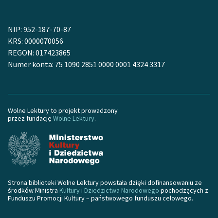
Zespół
NIP: 952-187-70-87
KRS: 0000070056
Zasady wykorzystania
REGON: 017423865
Wolnych Lektur
Numer konta: 75 1090 2851 0000 0001 4324 3317
Logotypy
Materiały promocyjne
Wolne Lektury to projekt prowadzony
Polityka prywatności
przez fundację
Wolne Lektury
.
Regulamin biblioteki
Dane fundacji i
sprawozdania finansowe
Strona biblioteki Wolne Lektury powstała dzięki dofinansowaniu ze
Regulamin darowizn
środków Ministra
Kultury i Dziedzictwa Narodowego
pochodzących z
Funduszu Promocji Kultury – państwowego funduszu celowego.
Informacja o treściach
wrażliwych