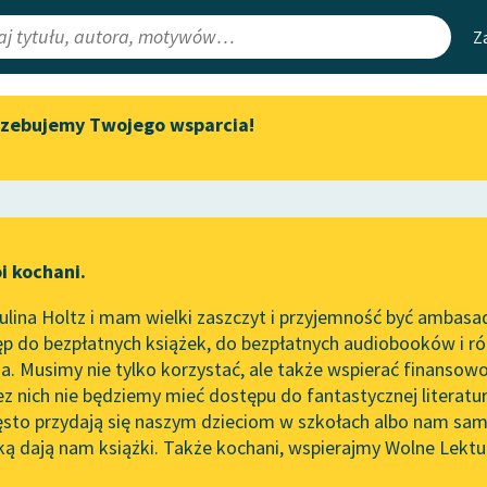
Z
rzebujemy Twojego wsparcia!
Aktualności
Narzędzia
e Lektury
„Prokurator Alicja Horn” do
Mapa Wolnych 
słuchania
irmami
Leśmianator
Byliśmy częścią AI Impact Lab
ewsletter
Przewodnik dla
i kochani.
Zapraszamy na spotkanie
czytających
dź
online z tłumaczkami
lina Holtz i mam wielki zaszczyt i przyjemność być ambasa
literatury skandynawskiej
p do bezpłatnych książek, do bezpłatnych audiobooków i różn
API
Spotkanie z Katarzyną Tunkiel
. Musimy nie tylko korzystać, ale także wspierać finansowo
ce redakcyjne
w Oslo
OAI-PMH
ez nich nie będziemy mieć dostępu do fantastycznej literatu
ęsto przydają się naszym dzieciom w szkołach albo nam sam
102. lata temu zmarł Joseph
Widget Wolnyc
Conrad
ką dają nam książki. Także kochani, wspierajmy Wolne Lektu
oru
ik
✖
Giacomo Casanova
✖
Przypisy
Blog