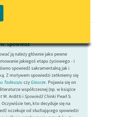
Regulamin biblioteki
macie PDF
Dane fundacji i sprawozdania
finansowe
Regulamin darowizn
Informacja o treściach
w: Spowiedź
wrażliwych
ować ją należy głównie jako pewne
Deklaracja dostępności
mowanie jakiegoś etapu życiowego - i
równo spowiedź sakramentalną jak i
ką. Z motywem spowiedzi zetkniemy się
u Tadeuszu
czy
Giaurze
. Pojawia się on
literaturze współczesnej (np. w książce
at
M. Arditti i
Spowiedź Chinki
Pearl S.
 Oczywiście ten, kto decyduje się na
edź oczekuje od słuchającego spowiedzi