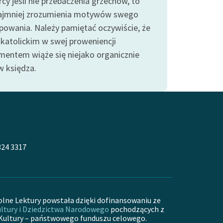
cy jeśli nie przebaczenia grzechów, to
ajmniej zrozumienia motywów swego
powania. Należy pamiętać oczywiście, że
 katolickim w swej proweniencji
mentem wiąże się niejako organicznie
 księdza.
324 3317
olne Lektury powstała dzięki dofinansowaniu ze
ltury i Dziedzictwa Narodowego
pochodzących z
Kultury – państwowego funduszu celowego.