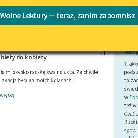
Katalog
 Wolne Lektury — teraz, zanim zapomnisz
Katalog w for
Lektury szkolne i klasyka
literatury do słuchania dla
uczennic i uczniów z
niepełnosprawnościami
 Casanova
E-kolekcja lektur szkolnych i
Moty
literatury do słuchania dla
biety do kobiety
uczennic i uczniów z
Trakt
niepełnosprawnościami
ła mi szybko rączkę swą na usta. Za chwilę
podsu
Feministyczne inspiracje.
Ignacja była na moich kolanach...
to za
Popularyzacja skandynawskiej
świec
literatury feministycznej
 więcej
w
Pan
Ręce pełne poezji
też w 
Celib
Kolekcje edukacyjne twórców
przechodzących do domeny
Buck).
publicznej, lektur szkolnych
spowi
oraz Starego Testamentu