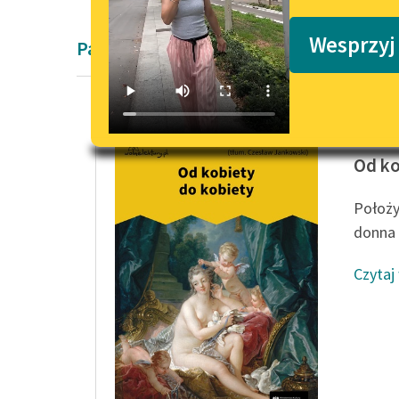
Podkasty o książkach
Wesprzyj
Pamiętnik Giacomo Casanovy
Giacomo
Od ko
Położy
donna 
Czytaj