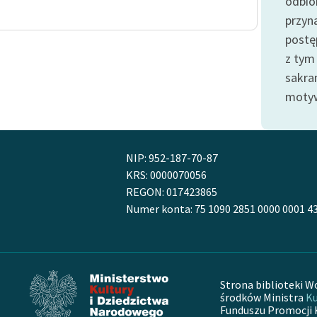
odbior
Odkurzamy bohaterów
przyn
Szkoła Poezji Wolnych Lektur
postę
z tym
sakra
motyw
NIP: 952-187-70-87
KRS: 0000070056
REGON: 017423865
Numer konta: 75 1090 2851 0000 0001 4
Strona biblioteki W
środków Ministra
Ku
Funduszu Promocji 