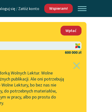
Wspieram!
aloguj się
/
Załóż konto
O nas
Wpłać
Lektur
Kontakt
O projekcie
600 000 zł
 piszących i
Zespół
dorką Wolnych Lektur. Wolne
Zasady wykorzystania
ych publikacji. Ale oni potrzebują
Wolnych Lektur
 Wolne Lektury, bo bez nas nie
Logotypy
ry, do potrzebnych materiałów,
ym w pracy, albo po prostu do
h Lektur
Materiały promocyjne
ry.
Polityka prywatności