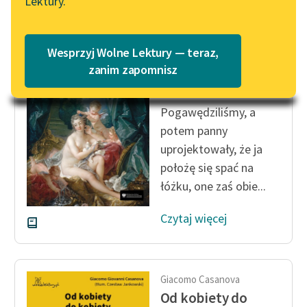
Lektury.
Wolne Lektury – idealna na
Katalog
lato
Katalog w formacie PDF
Giacomo Casanova
Blog
Wesprzyj Wolne Lektury — teraz,
Od kobiety do
zanim zapomnisz
kobiety
Lektury szkolne i klasyka
Pogawędziliśmy, a
literatury do słuchania dla
potem panny
uczennic i uczniów z
uprojektowały, że ja
niepełnosprawnościami
położę się spać na
E-kolekcja lektur
łóżku, one zaś obie...
szkolnych i literatury do
słuchania dla uczennic i
Czytaj więcej
uczniów z
niepełnosprawnościami
Feministyczne inspiracje.
Giacomo Casanova
Popularyzacja
Od kobiety do
skandynawskiej literatury