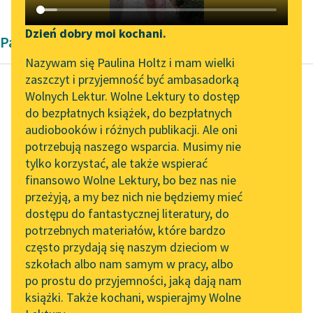
Katalog DAISY
Zgłoś brak utworu
Podkasty o książkach
Dzień dobry moi kochani.
Pamiętnik Giacomo Casanovy
Aktualności
Narzędzia
Nazywam się Paulina Holtz i mam wielki
zaszczyt i przyjemność być ambasadorką
Spotkanie z Katarzyną
Mapa Wolnych Lektur
Wolnych Lektur. Wolne Lektury to dostęp
Tunkiel w Oslo
do bezpłatnych książek, do bezpłatnych
Giacomo Casanova
Leśmianator
audiobooków i różnych publikacji. Ale oni
Od kobiety do
Wolne Lektury na 32.
potrzebują naszego wsparcia. Musimy nie
Przewodnik dla piszących i
kobiety
Pol’and’Rock Festivalu
tylko korzystać, ale także wspierać
czytających
finansowo Wolne Lektury, bo bez nas nie
„Kochanek Lady
Byłem od niej o trzy
przeżyją, a my bez nich nie będziemy mieć
Chatterley” do słuchania
lata młodszy;
dostępu do fantastycznej literatury, do
na Wolnych Lekturach
API
sądziłem, że dla tego
potrzebnych materiałów, które bardzo
samego nie będzie
Nowy audiobook –
OAI-PMH
często przydają się naszym dzieciom w
„Marzenie o Oriencie”
mogła...
szkołach albo nam samym w pracy, albo
Widget Wolnych Lektur
Sophie Elkan
po prostu do przyjemności, jaką dają nam
Czytaj więcej
książki. Także kochani, wspierajmy Wolne
Przypisy
Kolekcja Nadwyraz.com x