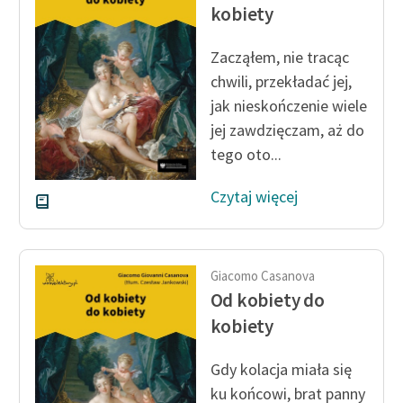
kobiety
feministycznej
Ręce pełne poezji
Zacząłem, nie tracąc
chwili, przekładać jej,
Kolekcje edukacyjne
jak nieskończenie wiele
twórców przechodzących
jej zawdzięczam, aż do
do domeny publicznej,
tego oto...
lektur szkolnych oraz
Starego Testamentu
Czytaj więcej
Odkurzamy bohaterów
Szkoła Poezji Wolnych
Lektur
Giacomo Casanova
Od kobiety do
O nas
kobiety
Kontakt
Gdy kolacja miała się
O projekcie
ku końcowi, brat panny