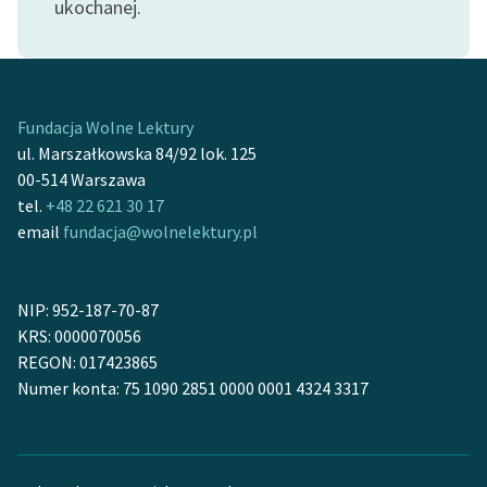
ukochanej.
Deklaracja dostępności
Fundacja Wolne Lektury
ul. Marszałkowska 84/92 lok. 125
00-514 Warszawa
tel.
+48 22 621 30 17
email
fundacja@wolnelektury.pl
NIP: 952-187-70-87
KRS: 0000070056
REGON: 017423865
Numer konta: 75 1090 2851 0000 0001 4324 3317