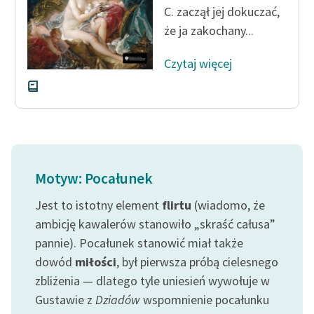
C. zaczął jej dokuczać,
Zespół
że ja zakochany...
Zasady wykorzystania
Czytaj więcej
Wolnych Lektur
Logotypy
Materiały promocyjne
Polityka prywatności
Motyw: Pocałunek
Regulamin biblioteki
Jest to istotny element
flirtu
(wiadomo, że
Dane fundacji i
ambicję kawalerów stanowiło „skraść całusa”
sprawozdania finansowe
pannie). Pocałunek stanowić miał także
dowód
miłości
, był pierwsza próbą cielesnego
Regulamin darowizn
zbliżenia — dlatego tyle uniesień wywołuje w
Informacja o treściach
Gustawie z
Dziadów
wspomnienie pocałunku
wrażliwych