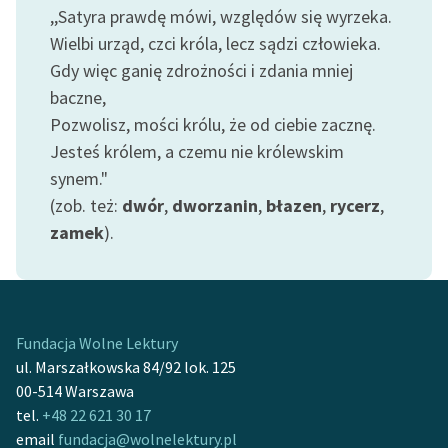
,,Satyra prawdę mówi, względów się wyrzeka.
feministycznej
Wielbi urząd, czci króla, lecz sądzi człowieka.
Ręce pełne poezji
Gdy więc ganię zdrożności i zdania mniej
baczne,
Kolekcje edukacyjne
twórców przechodzących
Pozwolisz, mości królu, że od ciebie zacznę.
do domeny publicznej,
Jesteś królem, a czemu nie królewskim
lektur szkolnych oraz
synem."
Starego Testamentu
(zob. też:
dwór
,
dworzanin
,
błazen
,
rycerz
,
zamek
).
Odkurzamy bohaterów
Szkoła Poezji Wolnych
Lektur
O nas
Fundacja Wolne Lektury
ul. Marszałkowska 84/92 lok. 125
Kontakt
00-514 Warszawa
tel.
+48 22 621 30 17
O projekcie
email
fundacja@wolnelektury.pl