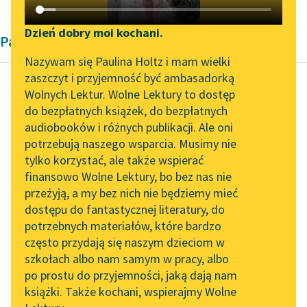
Katalog DAISY
Zgłoś brak utworu
Podkasty o książkach
Dzień dobry moi kochani.
Pamiętnik Giacomo Casanovy
Aktualności
Narzędzia
Nazywam się Paulina Holtz i mam wielki
zaszczyt i przyjemność być ambasadorką
Zapraszamy na spotkanie
Mapa Wolnych Lektur
Wolnych Lektur. Wolne Lektury to dostęp
online z tłumaczkami
do bezpłatnych książek, do bezpłatnych
Giacomo Casanova
Leśmianator
literatury skandynawskiej
audiobooków i różnych publikacji. Ale oni
Od kobiety do
potrzebują naszego wsparcia. Musimy nie
Przewodnik dla piszących i
kobiety
Spotkanie z Katarzyną
tylko korzystać, ale także wspierać
czytających
Tunkiel w Oslo
finansowo Wolne Lektury, bo bez nas nie
Pewnego pięknego
przeżyją, a my bez nich nie będziemy mieć
Wolne Lektury na 32.
poranku zjawił się u
dostępu do fantastycznej literatury, do
Pol’and’Rock Festivalu
API
mnie ów generał, który
potrzebnych materiałów, które bardzo
sekundował
„Kochanek Lady
OAI-PMH
często przydają się naszym dzieciom w
Chatterley” do słuchania
Branickiemu w
szkołach albo nam samym w pracy, albo
Widget Wolnych Lektur
na Wolnych Lekturach
pojedynku.
po prostu do przyjemności, jaką dają nam
książki. Także kochani, wspierajmy Wolne
Przychodził...
Przypisy
Nowy audiobook –