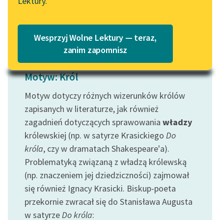
Lektury.
„Marzenie o Oriencie”
Katalog
Czytaj więcej
Sophie Elkan
Katalog w formacie PDF
Blog
Wesprzyj Wolne Lektury — teraz,
zanim zapomnisz
Lektury szkolne i klasyka
Motyw: Król
literatury do słuchania dla
Motyw dotyczy różnych wizerunków królów
uczennic i uczniów z
niepełnosprawnościami
zapisanych w literaturze, jak również
zagadnień dotyczących sprawowania
władzy
E-kolekcja lektur
królewskiej (np. w satyrze Krasickiego
Do
szkolnych i literatury do
króla
, czy w dramatach Shakespeare'a).
słuchania dla uczennic i
Problematyką związaną z władzą królewską
uczniów z
niepełnosprawnościami
(np. znaczeniem jej dziedziczności) zajmował
się również Ignacy Krasicki. Biskup-poeta
Feministyczne inspiracje.
przekornie zwracał się do Stanisława Augusta
Popularyzacja
w satyrze
Do króla
:
skandynawskiej literatury