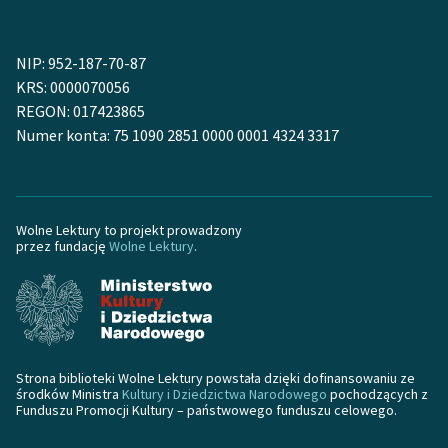
Zespół
NIP: 952-187-70-87
KRS: 0000070056
Zasady wykorzystania
REGON: 017423865
Wolnych Lektur
Numer konta: 75 1090 2851 0000 0001 4324 3317
Logotypy
Materiały promocyjne
Wolne Lektury to projekt prowadzony
Polityka prywatności
przez fundację
Wolne Lektury
.
Regulamin biblioteki
Dane fundacji i
sprawozdania finansowe
Regulamin darowizn
Strona biblioteki Wolne Lektury powstała dzięki dofinansowaniu ze
środków Ministra
Kultury i Dziedzictwa Narodowego
pochodzących z
Funduszu Promocji Kultury – państwowego funduszu celowego.
Informacja o treściach
wrażliwych