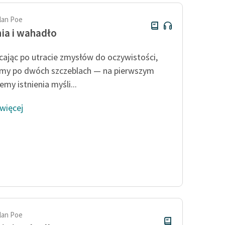
llan Poe
ia i wahadło
ając po utracie zmysłów do oczywistości,
my po dwóch szczeblach — na pierwszym
my istnienia myśli...
 więcej
llan Poe