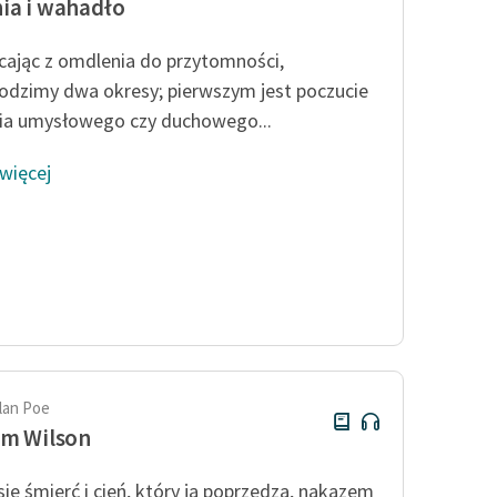
ia i wahadło
ając z omdlenia do przytomności,
odzimy dwa okresy; pierwszym jest poczucie
nia umysłowego czy duchowego...
 więcej
llan Poe
am Wilson
 się śmierć i cień, który ją poprzedza, nakazem