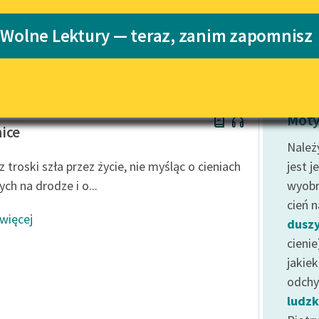
Katalog
 Wolne Lektury — teraz, zanim zapomnisz
Katalog w for
Lektury szkolne i klasyka
literatury do słuchania dla
uczennic i uczniów z
niepełnosprawnościami
llan Poe
E-kolekcja lektur szkolnych i
Moty
literatury do słuchania dla
ice
uczennic i uczniów z
Należ
niepełnosprawnościami
 troski szła przez życie, nie myśląc o cieniach
jest j
Feministyczne inspiracje.
ch na drodze i o...
wyobr
Popularyzacja skandynawskiej
cień n
literatury feministycznej
 więcej
dusz
Ręce pełne poezji
cienie
jakie
Kolekcje edukacyjne twórców
przechodzących do domeny
odchy
publicznej, lektur szkolnych
ludzk
oraz Starego Testamentu