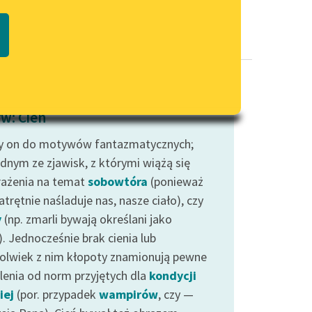
Regulamin biblioteki
macie PDF
Dane fundacji i sprawozdania
finansowe
Regulamin darowizn
Informacja o treściach
w: Cień
wrażliwych
y on do motywów fantazmatycznych;
Deklaracja dostępności
ednym ze zjawisk, z którymi wiążą się
ażenia na temat
sobowtóra
(ponieważ
atrętnie naśladuje nas, nasze ciało), czy
y
(np. zmarli bywają określani jako
). Jednocześnie brak cienia lub
kolwiek z nim kłopoty znamionują pewne
lenia od norm przyjętych dla
kondycji
iej
(por. przypadek
wampirów
, czy —