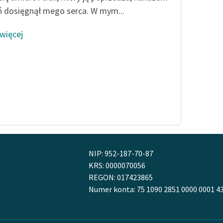
ń dosięgnął mego serca. W mym...
 więcej
NIP: 952-187-70-87
KRS: 0000070056
REGON: 017423865
Numer konta: 75 1090 2851 0000 0001 4