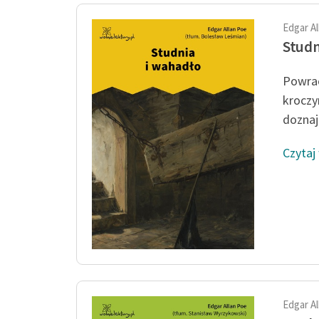
Edgar A
Studn
Powrac
kroczy
doznaje
Czytaj
Edgar A