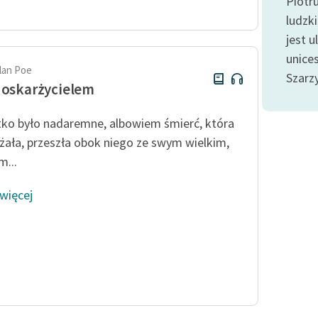
Piotr
Odkurzamy bohaterów
ludzk
Szkoła Poezji Wolnych Lektur
jest u
unice
llan Poe
Szarzy
 oskarżycielem
ko było nadaremne, albowiem śmierć, która
liżała, przeszła obok niego ze swym wielkim,
m...
 więcej