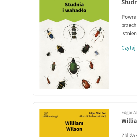
Studn
Powrac
przech
istnie
Czytaj
Edgar A
Willi
Zbliża