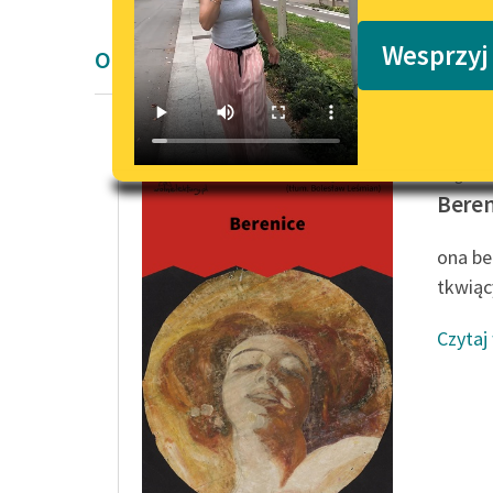
Podkasty o książkach
Wesprzyj
Opowiadanie Romantyzm
Edgar A
Beren
ona bez
tkwiący
Czytaj