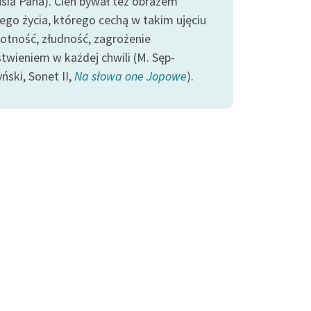
usia Pana). Cień bywał też obrazem
iego życia, którego cechą w takim ujęciu
lotność, złudność, zagrożenie
stwieniem w każdej chwili (M. Sęp-
ński, Sonet II,
Na słowa one Jopowe
).