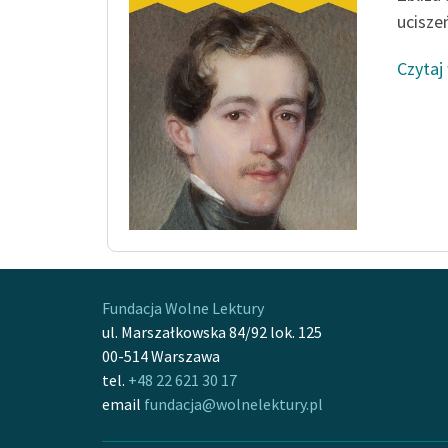
ucisze
Czytaj
Fundacja Wolne Lektury
ul. Marszałkowska 84/92 lok. 125
00-514 Warszawa
tel.
+48 22 621 30 17
email
fundacja@wolnelektury.pl