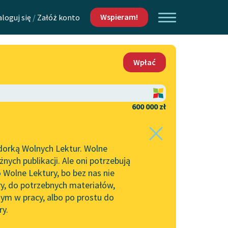
Wspieram!
aloguj się
/
Załóż konto
O nas
Wpłać
Lektur
Kontakt
O projekcie
600 000 zł
 piszących i
Zespół
dorką Wolnych Lektur. Wolne
Zasady wykorzystania
ych publikacji. Ale oni potrzebują
Wolnych Lektur
 Wolne Lektury, bo bez nas nie
Logotypy
ry, do potrzebnych materiałów,
ym w pracy, albo po prostu do
h Lektur
Materiały promocyjne
ry.
Polityka prywatności