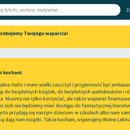
Z
rzebujemy Twojego wsparcia!
Aktualności
Narzędzia
e Lektury
„Prokurator Alicja Horn” do
Mapa Wolnych 
słuchania
irmami
Leśmianator
Byliśmy częścią AI Impact Lab
ewsletter
Przewodnik dla
i kochani.
Zapraszamy na spotkanie
czytających
online z tłumaczkami
lina Holtz i mam wielki zaszczyt i przyjemność być ambasa
literatury skandynawskiej
p do bezpłatnych książek, do bezpłatnych audiobooków i różn
API
Spotkanie z Katarzyną Tunkiel
. Musimy nie tylko korzystać, ale także wspierać finansowo
ce redakcyjne
w Oslo
OAI-PMH
ez nich nie będziemy mieć dostępu do fantastycznej literatu
ęsto przydają się naszym dzieciom w szkołach albo nam sam
102. lata temu zmarł Joseph
Widget Wolnyc
Conrad
ką dają nam książki. Także kochani, wspierajmy Wolne Lektu
oru
iadanie
✖
Romantyzm
✖
Przypisy
Blog