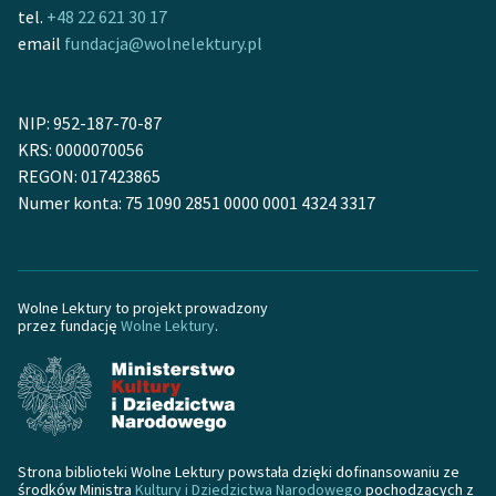
Ręce pełne poezji
tel.
+48 22 621 30 17
email
fundacja@wolnelektury.pl
Kolekcje edukacyjne
twórców przechodzących
do domeny publicznej,
NIP: 952-187-70-87
lektur szkolnych oraz
KRS: 0000070056
Starego Testamentu
REGON: 017423865
Numer konta: 75 1090 2851 0000 0001 4324 3317
Odkurzamy bohaterów
Szkoła Poezji Wolnych
Lektur
Wolne Lektury to projekt prowadzony
O nas
przez fundację
Wolne Lektury
.
Kontakt
O projekcie
Zespół
Strona biblioteki Wolne Lektury powstała dzięki dofinansowaniu ze
środków Ministra
Kultury i Dziedzictwa Narodowego
pochodzących z