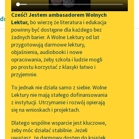
Katalog DAISY
Zgłoś brak utworu
Podkasty o książkach
Cześć! Jestem ambasadorem Wolnych
dramaty antyczne
Lektur,
bo wierzę że literatura i edukacja
Aktualności
Narzędzia
powinny być dostępne dla każdego bez
żadnych barier. A Wolne Lektury od lat
„Prokurator Alicja Horn”
Mapa Wolnych Lektur
przygotowują darmowe lektury,
do słuchania
Ajschylos
objaśnienia, audiobooki i nowe
Leśmianator
Prometeusz
opracowania, żeby szkoła i ludzie mogli
Byliśmy częścią AI Impact
Przewodnik dla piszących i
skowany
po prostu korzystać z klasyki łatwo i
Lab
czytających
przyjemnie.
Zapraszamy na spotkanie
Czytaj więcej
To jednak nie działa samo z siebie. Wolne
online z tłumaczkami
Lektury nie mają stałego dofinansowania
literatury skandynawskiej
API
z instytucji. Utrzymanie i rozwój opierają
Spotkanie z Katarzyną
OAI-PMH
się na wnioskach i projektach.
Tunkiel w Oslo
Widget Wolnych Lektur
Dlatego wspólne wsparcie jest kluczowe,
102. lata temu zmarł
żeby móc działać stabilnie. Jeżeli
Przypisy
Joseph Conrad
uważasz, że darmowy dostęp do książek